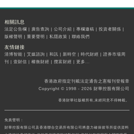
相關訊息
法定公告欄
|
廣告查詢
|
公司介紹
|
專欄邀稿
|
投資者關係
|
版權聲明
|
重要聲明
|
私隱政策
|
聯絡我們
友情鏈接
清博智能
|
艾媒諮詢
|
和訊
|
新時空
|
時代財經
|
證券市場周
刊
|
壹財信
|
權衡財經
|
攬富財經
|
更多...
香港政府指定刊載法定通告之憲報刊登報章
Copyright © 1998 - 2026 財華控股有限公司
香港財華社版權所有,未經同意不得轉載。
免責聲明：
財華控股有限公司及香港聯合交易所有限公司將盡力確保彼等所提供資料