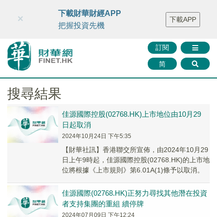
財華智庫網
FINTV
FINMETA
財華證券
媒體矩陣
下載財華財經APP
×
下載APP
智庫沙龍
聯絡我們
把握投資先機
訂閱
简
搜尋結果
佳源國際控股(02768.HK)上市地位由10月29
日起取消
2024年10月24日 下午5:35
【財華社訊】香港聯交所宣佈，由2024年10月29
日上午9時起，佳源國際控股(02768.HK)的上市地
位將根據《上市規則》第6.01A(1)條予以取消。
佳源國際(02768.HK)正努力尋找其他潛在投資
者支持集團的重組 續停牌
2024年07月09日 下午12:24