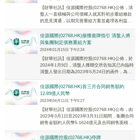
【財華社訊】佳源國際控股(02768.HK)公佈，清
盤人一直積極與公司債權人就其對初步重組條款
的意見溝通，以期完善重組方案並處理各利益相
關方提出的問題，並爭取債權人對重組方案的
原...
佳源國際(02768.HK)接獲復牌指引 清盤人將
與集團制定債務重組方案
2024年01月15日 下午2:24
【財華社訊】佳源國際控股(02768.HK)公佈，於
2024年1月9日，清盤人獲聯交所告知其已向臨時
清盤人發出日期為2023年5月24日的函件，為公
司規定復牌指引。由於房地產行業...
佳源國際(02768.HK)首三月合同銷售額約
12.89億人民幣
2023年04月11日 下午5:27
【財華社訊】佳源國際控股(02768.HK)公布，由
2023年3月1日至2023年3月31日期間，集團合同
銷售金額約人民幣5.1624億元及合同銷售面積約
38.900平方米。截至...
佳源國際控股(02768.HK)停牌