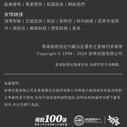
版權聲明
|
重要聲明
|
私隱政策
|
聯絡我們
友情鏈接
清博智能
|
艾媒諮詢
|
和訊
|
新時空
|
時代財經
|
證券市場周
刊
|
壹財信
|
權衡財經
|
攬富財經
|
更多...
香港政府指定刊載法定通告之憲報刊登報章
Copyright © 1998 - 2026 財華控股有限公司
香港財華社版權所有,未經同意不得轉載。
免責聲明：
財華控股有限公司及香港聯合交易所有限公司將盡力確保彼等所提供資料
之準確性及可靠性,但並不保證資料絕對無誤,資料如有錯漏而令閣下蒙受
損失,本公司概不負責。