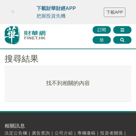
財華智庫網
FINTV
FINMETA
財華證券
媒體矩陣
下載財華財經APP
×
下載APP
智庫沙龍
聯絡我們
把握投資先機
訂閱
简
搜尋結果
找不到相關的內容
相關訊息
法定公告欄
|
廣告查詢
|
公司介紹
|
專欄邀稿
|
投資者關係
|