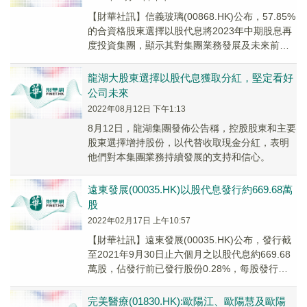
【財華社訊】信義玻璃(00868.HK)公布，57.85%
的合資格股東選擇以股代息將2023年中期股息再
度投資集團，顯示其對集團業務發展及未來前景
充滿信心。信義玻璃於2023年1...
龍湖大股東選擇以股代息獲取分紅，堅定看好
公司未來
2022年08月12日 下午1:13
8月12日，龍湖集團發佈公告稱，控股股東和主要
股東選擇增持股份，以代替收取現金分紅，表明
他們對本集團業務持續發展的支持和信心。
遠東發展(00035.HK)以股代息發行約669.68萬
股
2022年02月17日 上午10:57
【財華社訊】遠東發展(00035.HK)公布，發行截
至2021年9月30日止六個月之以股代息約669.68
萬股，佔發行前已發行股份0.28%，每股發行價
2.83港元。
完美醫療(01830.HK):歐陽江、歐陽慧及歐陽