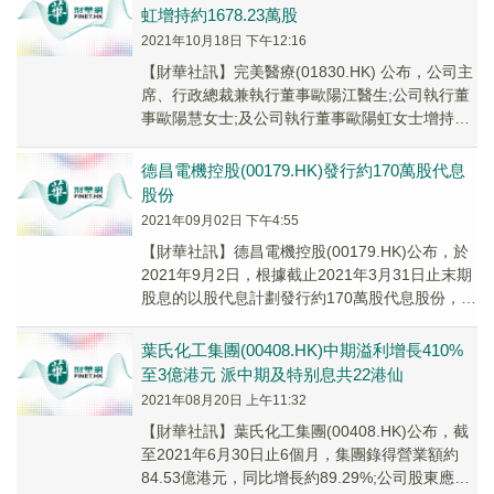
虹增持約1678.23萬股
2021年10月18日 下午12:16
【財華社訊】完美醫療(01830.HK) 公布，公司主
席、行政總裁兼執行董事歐陽江醫生;公司執行董
事歐陽慧女士;及公司執行董事歐陽虹女士增持公
司股份。於根據公司日期為2021年9...
德昌電機控股(00179.HK)發行約170萬股代息
股份
2021年09月02日 下午4:55
【財華社訊】德昌電機控股(00179.HK)公布，於
2021年9月2日，根據截止2021年3月31日止末期
股息的以股代息計劃發行約170萬股代息股份，佔
發行前的現有已發行0.19...
葉氏化工集團(00408.HK)中期溢利增長410%
至3億港元 派中期及特别息共22港仙
2021年08月20日 上午11:32
【財華社訊】葉氏化工集團(00408.HK)公布，截
至2021年6月30日止6個月，集團錄得營業額約
84.53億港元，同比增長約89.29%;公司股東應占