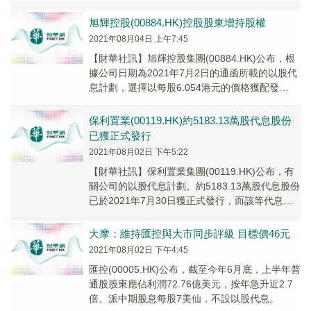
純利約3億港元，同比增長...
旭輝控股(00884.HK)控股股東增持股權
2021年08月04日 上午7:45
【財華社訊】旭輝控股集團(00884.HK)公布，根
據公司日期為2021年7月2日的通函所載的以股代
息計劃，選擇以每股6.054港元的價格獲配發
93,017,091股公司股份代替...
保利置業(00119.HK)約5183.13萬股代息股份
已獲正式發行
2021年08月02日 下午5:22
【財華社訊】保利置業集團(00119.HK)公布，有
關公司的以股代息計劃。約5183.13萬股代息股份
已於2021年7月30日獲正式發行，而該等代息股
份的股票及現金股息的支票已於...
大摩：維持匯控與大市同步評級 目標價46元
2021年08月02日 下午4:45
匯控(00005.HK)公布，截至今年6月底，上半年普
通股股東應佔利潤72.76億美元，按年急升近2.7
倍。派中期股息每股7美仙，不設以股代息。