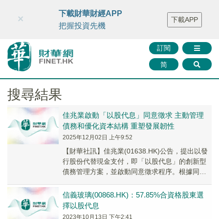
財華智庫網
FINTV
FINMETA
財華證券
媒體矩陣
下載財華財經APP
×
下載APP
智庫沙龍
聯絡我們
把握投資先機
訂閱
简
搜尋結果
佳兆業啟動「以股代息」同意徵求 主動管理
債務和優化資本結構 重塑發展韌性
2025年12月02日 上午9:52
【財華社訊】佳兆業(01638.HK)公告，提出以發
行股份代替現金支付，即「以股代息」的創新型
債務管理方案，並啟動同意徵求程序。根據同意
徵求聲明所載條款及在其條件規限下，公司就
公...
信義玻璃(00868.HK)：57.85%合資格股東選
擇以股代息
2023年10月13日 下午2:41