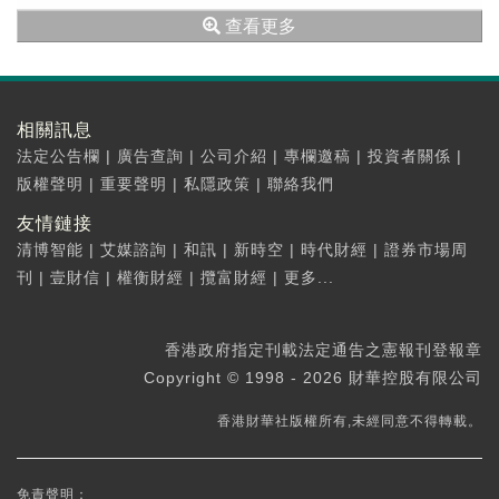
查看更多
相關訊息
法定公告欄
|
廣告查詢
|
公司介紹
|
專欄邀稿
|
投資者關係
|
版權聲明
|
重要聲明
|
私隱政策
|
聯絡我們
友情鏈接
清博智能
|
艾媒諮詢
|
和訊
|
新時空
|
時代財經
|
證券市場周
刊
|
壹財信
|
權衡財經
|
攬富財經
|
更多...
香港政府指定刊載法定通告之憲報刊登報章
Copyright © 1998 - 2026 財華控股有限公司
香港財華社版權所有,未經同意不得轉載。
免責聲明：