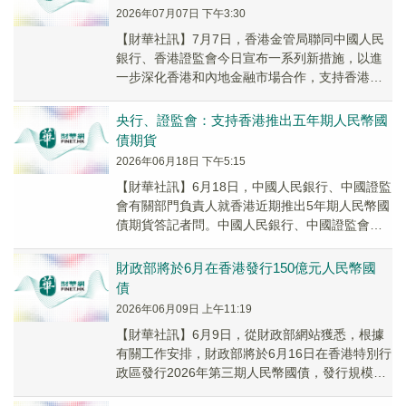
2026年07月07日 下午3:30
【財華社訊】7月7日，香港金管局聯同中國人民
銀行、香港證監會今日宣布一系列新措施，以進
一步深化香港和內地金融市場合作，支持香港固
定收益和貨幣市場以及離岸人民幣市場建設，鞏
固提升香...
央行、證監會：支持香港推出五年期人民幣國
債期貨
2026年06月18日 下午5:15
【財華社訊】6月18日，中國人民銀行、中國證監
會有關部門負責人就香港近期推出5年期人民幣國
債期貨答記者問。中國人民銀行、中國證監會支
持香港於近期正式推出5年期人民幣國債期貨產
品，...
財政部將於6月在香港發行150億元人民幣國
債
2026年06月09日 上午11:19
【財華社訊】6月9日，從財政部網站獲悉，根據
有關工作安排，財政部將於6月16日在香港特別行
政區發行2026年第三期人民幣國債，發行規模為
150億元，具體發行安排將在香港金融管理局...