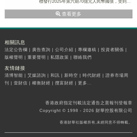
標發行2025年第六期70億元人民幣國債，受到投
資者廣泛歡迎，認購倍數5.22倍。其中，2...
查看更多
相關訊息
法定公告欄
|
廣告查詢
|
公司介紹
|
專欄邀稿
|
投資者關係
|
版權聲明
|
重要聲明
|
私隱政策
|
聯絡我們
友情鏈接
清博智能
|
艾媒諮詢
|
和訊
|
新時空
|
時代財經
|
證券市場周
刊
|
壹財信
|
權衡財經
|
攬富財經
|
更多...
香港政府指定刊載法定通告之憲報刊登報章
Copyright © 1998 - 2026 財華控股有限公司
香港財華社版權所有,未經同意不得轉載。