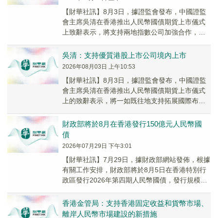
【財華社訊】8月3日，據證監會發布，中國證監
會主席吳清在香港推出人民幣國債期貨上市儀式
上致辭表示，將支持兩地指數公司加強合作，推
出更多基於中國資產的指數，推動兩地行業機構
推出更多...
吳清：支持優質港股上市公司境內上市
2026年08月03日 上午10:53
【財華社訊】8月3日，據證監會發布，中國證監
會主席吳清在香港推出人民幣國債期貨上市儀式
上的致辭表示，將一如既往地支持拓展國際布局
的境內企業赴港上市，支持優質港股上市公司境
內上市，...
財政部將於8月在香港發行150億元人民幣國
債
2026年07月29日 下午3:01
【財華社訊】7月29日，據財政部網站發佈，根據
有關工作安排，財政部將於8月5日在香港特別行
政區發行2026年第四期人民幣國債，發行規模為
150億元，具體發行安排將在香港金融管理局...
香港金管局：支持香港固定收益和貨幣市場、
離岸人民幣市場建設的新措施