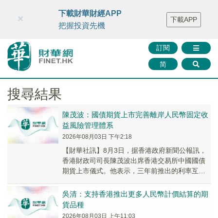
財華智庫網
FINTV
FINMETA
財華證券
媒體矩陣
下載財華財經APP
×
下載APP
智庫沙龍
聯絡我們
把握投資先機
訂閱
简
搜尋結果
陳茂波：國債期貨上市完善離岸人民幣固定收
益風險管理體系
2026年08月03日 下午2:18
【財華社訊】8月3日，据香港政府新聞公報訊，
香港財政司司長陳茂波出席香港交易所中國國債
期貨上市儀式。他表示，三年前推出的利率互換
通讓境外投資者可以更便利地管理人民幣利率風
險，今天...
吳清：支持香港推出更多人民幣計價結算的期
貨品種
2026年08月03日 上午11:03