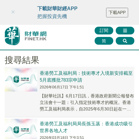
財華智庫網
FINTV
FINMETA
財華證券
媒體矩陣
下載財華財經APP
×
下載APP
智庫沙龍
聯絡我們
把握投資先機
訂閱
简
搜尋結果
香港勞工及福利局：技術專才入境新安排截至
5月底獲批783宗申請
2026年06月17日 下午1:51
【財華社訊】6月17日訊，香港政府新聞公報發布
立法會十一題：引入指定技術專才的概況。香港
勞工及福利局表示，自2025年6月30日起在一般
就業政策及輸入內地人才計劃下新增技術專才
類...
香港勞工及福利局局長孫玉菡：香港成功吸引
世界各地人才
2026年03月18日 下午3:51