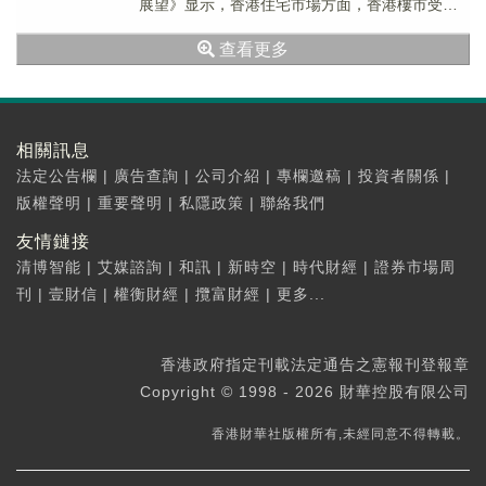
展望》显示，香港住宅市場方面，香港樓市受外
圍因素影響較為輕微，現時影響樓市的因素主要
查看更多
來...
相關訊息
法定公告欄
|
廣告查詢
|
公司介紹
|
專欄邀稿
|
投資者關係
|
版權聲明
|
重要聲明
|
私隱政策
|
聯絡我們
友情鏈接
清博智能
|
艾媒諮詢
|
和訊
|
新時空
|
時代財經
|
證券市場周
刊
|
壹財信
|
權衡財經
|
攬富財經
|
更多...
香港政府指定刊載法定通告之憲報刊登報章
Copyright © 1998 - 2026 財華控股有限公司
香港財華社版權所有,未經同意不得轉載。