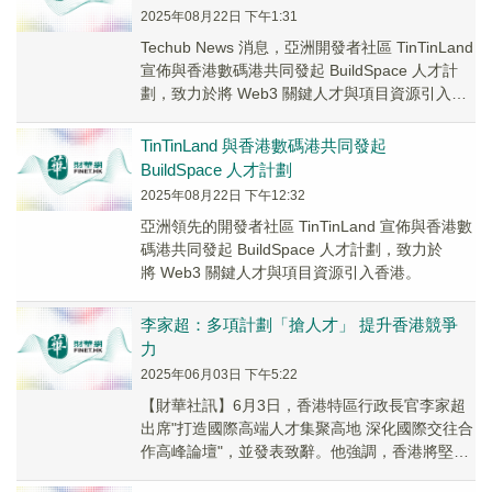
2025年08月22日 下午1:31
Techub News 消息，亞洲開發者社區 TinTinLand
宣佈與香港數碼港共同發起 BuildSpace 人才計
劃，致力於將 Web3 關鍵人才與項目資源引入香
港。此次...
TinTinLand 與香港數碼港共同發起
BuildSpace 人才計劃
2025年08月22日 下午12:32
亞洲領先的開發者社區 TinTinLand 宣佈與香港數
碼港共同發起 BuildSpace 人才計劃，致力於
將 Web3 關鍵人才與項目資源引入香港。
李家超：多項計劃「搶人才」 提升香港競爭
力
2025年06月03日 下午5:22
【財華社訊】6月3日，香港特區行政長官李家超
出席"打造國際高端人才集聚高地 深化國際交往合
作高峰論壇"，並發表致辭。他強調，香港將堅持
對外開放基本國策，發揮"一國兩制"制度優勢，...