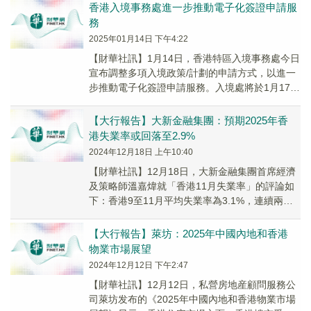
香港入境事務處進一步推動電子化簽證申請服
務
2025年01月14日 下午4:22
【財華社訊】1月14日，香港特區入境事務處今日
宣布調整多項入境政策/計劃的申請方式，以進一
步推動電子化簽證申請服務。入境處將於1月17日
起調整下列入境政策/計劃的申請方式︰1. ...
【大行報告】大新金融集團：預期2025年香
港失業率或回落至2.9%
2024年12月18日 上午10:40
【財華社訊】12月18日，大新金融集團首席經濟
及策略師溫嘉煒就「香港11月失業率」的評論如
下：香港9至11月平均失業率為3.1%，連續兩個
月保持在3.1%，續處於超過一年半高位，...
【大行報告】萊坊：2025年中國內地和香港
物業市場展望
2024年12月12日 下午2:47
【財華社訊】12月12日，私營房地産顧問服務公
司萊坊发布的《2025年中國內地和香港物業市場