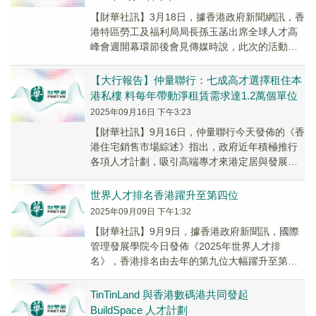
​【財華社訊】3月18日，據香港政府新聞網訊，香
港特區勞工及福利局局長孫玉菡出席全球人才高
峰會週開幕環節後會見傳媒時說，此次的活動將
全球視野聚焦香港，既吸引來自世界各地的著名
講者...
【大行報告】仲量聯行：七成高才選擇租住本
港私樓 料每年帶動淨租賃需求達1.2萬個單位
2025年09月16日 下午3:23
【財華社訊】9月16日，仲量聯行今天發佈的《香
港住宅銷售市場綜述》指出，政府近年積極推行
各項人才計劃，吸引高端專才來港定居與發展，
帶動短期私人住宅租賃需求持續上升。然而，在
跨境資...
世界人才排名香港躍升至第四位
2025年09月09日 下午1:32
【財華社訊】9月9日，據香港政府新聞訊，國際
管理發展學院今日發佈《2025年世界人才排
名》，香港排名由去年的第九位大幅躍升至第四
位，是歷來最高排名，也是亞洲之冠。香港在排
名中三個...
TinTinLand 與香港數碼港共同發起
BuildSpace 人才計劃