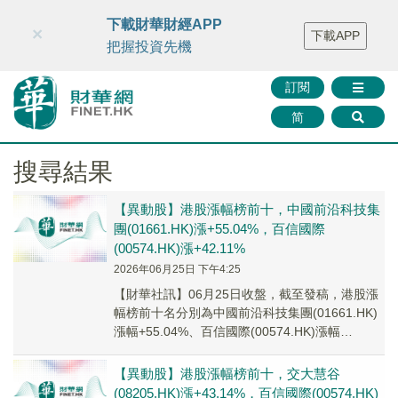
財華智庫網
FINTV
FINMETA
財華證券
媒體矩陣
下載財華財經APP
×
下載APP
智庫沙龍
聯絡我們
把握投資先機
訂閱
简
搜尋結果
【異動股】港股漲幅榜前十，中國前沿科技集
團(01661.HK)漲+55.04%，百信國際
(00574.HK)漲+42.11%
2026年06月25日 下午4:25
【財華社訊】06月25日收盤，截至發稿，港股漲
幅榜前十名分別為中國前沿科技集團(01661.HK)
漲幅+55.04%、百信國際(00574.HK)漲幅
+42.11%、華健未來-B...
【異動股】港股漲幅榜前十，交大慧谷
(08205.HK)漲+43.14%，百信國際(00574.HK)