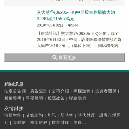
1224.4萬元)，每...
交大慧谷(08205-HK)中期股東虧損擴大約
3.29%至1155.7萬元
2019年08月02日 下午5:44
【財華社訊】交大慧谷(08205-HK)公佈，截至
2019年6月30日止中期，該集團錄得營業額約為
人民幣1618.8萬元（單位下同），同比增長約
58.67%。錄得股東虧損約為11...
查看更多
相關訊息
法定公告欄
|
廣告查詢
|
公司介紹
|
專欄邀稿
|
投資者關係
|
版權聲明
|
重要聲明
|
私隱政策
|
聯絡我們
友情鏈接
清博智能
|
艾媒諮詢
|
和訊
|
新時空
|
時代財經
|
證券市場周
刊
|
壹財信
|
權衡財經
|
攬富財經
|
更多...