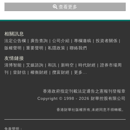
元。
查看更多
相關訊息
法定公告欄
|
廣告查詢
|
公司介紹
|
專欄邀稿
|
投資者關係
|
版權聲明
|
重要聲明
|
私隱政策
|
聯絡我們
友情鏈接
清博智能
|
艾媒諮詢
|
和訊
|
新時空
|
時代財經
|
證券市場周
刊
|
壹財信
|
權衡財經
|
攬富財經
|
更多...
香港政府指定刊載法定通告之憲報刊登報章
Copyright © 1998 - 2026 財華控股有限公司
香港財華社版權所有,未經同意不得轉載。
免責聲明：