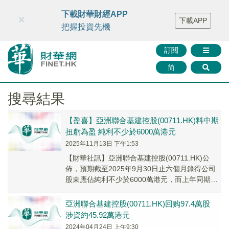
財華智庫網
FINTV
FINMETA
財華證券
媒體矩陣
下載財華財經APP
×
下載APP
智庫沙龍
聯絡我們
把握投資先機
訂閱
简
搜尋結果
【盈喜】亞洲聯合基建控股(00711.HK)料中期
扭虧為盈 純利不少於6000萬港元
2025年11月13日 下午1:53
【財華社訊】亞洲聯合基建控股(00711.HK)公
佈，預期截至2025年9月30日止六個月錄得公司
股東應佔純利不少於6000萬港元，而上年同期公
司股東淨虧損約2.64億港元。主要...
亞洲聯合基建控股(00711.HK)回购97.4萬股
涉資約45.92萬港元
2024年04月24日 上午9:30