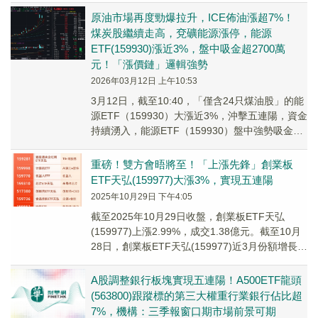
入！
原油市場再度勁爆拉升，ICE佈油漲超7%！
煤炭股繼續走高，兗礦能源漲停，能源
ETF(159930)漲近3%，盤中吸金超2700萬
元！「漲價鏈」邏輯強勢
2026年03月12日 上午10:53
3月12日，截至10:40，「僅含24只煤油股」的能
源ETF（159930）大漲近3%，沖擊五連陽，資金
持續湧入，能源ETF（159930）盤中強勢吸金超
2700萬元，加上昨日已...
重磅！雙方會晤將至！「上漲先鋒」創業板
ETF天弘(159977)大漲3%，實現五連陽
2025年10月29日 下午4:05
截至2025年10月29日收盤，創業板ETF天弘
(159977)上漲2.99%，成交1.38億元。截至10月
28日，創業板ETF天弘(159977)近3月份額增長
20.81億份，...
A股調整銀行板塊實現五連陽！A500ETF龍頭
(563800)跟蹤標的第三大權重行業銀行佔比超
7%，機構：三季報窗口期市場前景可期