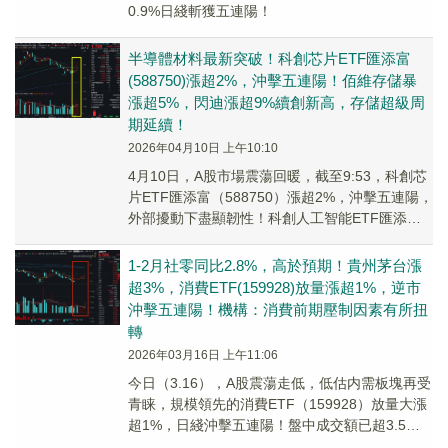
0.9%日綫斬獲五連陽！
半導體材料最新突破！科創芯片ETF匯添富
(588750)漲超2%，沖擊五連陽！佰維存儲暴
漲超5%，閃迪漲超9%續創新高，存儲超級周
期延續！
2026年04月10日 上午10:10
4月10日，A股市場震蕩回暖，截至9:53，科創芯
片ETF匯添富（588750）漲超2%，沖擊五連陽，
外部擾動下盡顯韌性！科創人工智能ETF匯添富
（589560）同樣放量漲超2%！
1-2月社零同比2.8%，高於預期！貴州茅台漲
超3%，消費ETF(159928)放量漲超1%，逆市
沖擊五連陽！機構：消費前期壓制因素有所扭
轉
2026年03月16日 上午11:06
今日（3.16），A股震蕩走低，低估内需板塊再受
青睐，規模領先的消費ETF（159928）放量大漲
超1%，日綫沖擊五連陽！盤中成交額已超3.5億
元！資金面上，上一交易日再獲超1400萬元淨流