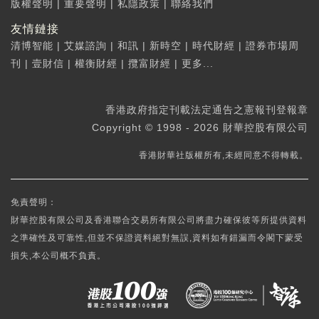
版權聲明
|
重要聲明
|
私隱政策
|
聯絡我們
友情鏈接
清博智能
|
艾媒諮詢
|
和訊
|
新時空
|
時代財經
|
證券市場周
刊
|
壹財信
|
權衡財經
|
攬富財經
|
更多...
香港政府指定刊載法定通告之憲報刊登報章
Copyright © 1998 - 2026 財華控股有限公司
香港財華社版權所有,未經同意不得轉載。
免責聲明：
財華控股有限公司及香港聯合交易所有限公司將盡力確保彼等所提供資料
之準確性及可靠性,但並不保證資料絕對無誤,資料如有錯漏而令閣下蒙受
損失,本公司概不負責。