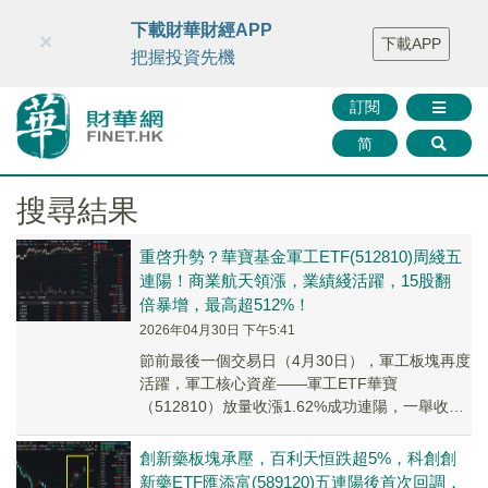
財華智庫網
FINTV
FINMETA
財華證券
媒體矩陣
下載財華財經APP
×
下載APP
智庫沙龍
聯絡我們
把握投資先機
訂閱
简
搜尋結果
重啓升勢？華寶基金軍工ETF(512810)周綫五
連陽！商業航天領漲，業績綫活躍，15股翻
倍暴增，最高超512%！
2026年04月30日 下午5:41
節前最後一個交易日（4月30日），軍工板塊再度
活躍，軍工核心資産——軍工ETF華寶
（512810）放量收漲1.62%成功連陽，一舉收復
5日及10日綫。
創新藥板塊承壓，百利天恒跌超5%，科創創
新藥ETF匯添富(589120)五連陽後首次回調，