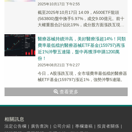
2025年10月17日 下午2:55
截至2025年10月17日 14:09，A500ETF龍頭
(563800)盤中換手5.97%，成交9.00億元。前十
大權重股合計佔比19%，成分股方面漲跌互現，
華天科技10cm漲...
醫療器械持續沖高，美好醫療漲超14%！同類
費率最低檔的醫療器械ETF基金(159797)再漲
近1%沖擊五連陽，盤中再獲淨申購1200萬
份！
2025年08月21日 下午2:27
今日，A股漲跌互現，全市場費率最低檔的醫療器
械ETF基金(159797)漲近1%，強勢沖擊5連陽。
查看更多
相關訊息
法定公告欄
|
廣告查詢
|
公司介紹
|
專欄邀稿
|
投資者關係
|