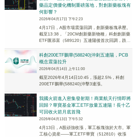
藥品定價優化機制重磅落地，對創新藥板塊有
何影響？
2026年04月17日 下午2:23
4月17日，A股市場震蕩回調，創新藥板塊承壓。
截至13:38，「20CM創新藥新物種」科創創新藥
ETF匯添富（589120）五連陽後首次回調，跌
2.78%。
科創200ETF鵬華(588240)沖刺五連陽，PCB
概念震蕩拉升
2026年04月14日 上午11:00
截至2026年4月14日10:45，漲超2.5%，科創
200ETF鵬華(588240)沖擊3連漲。
我國火箭進入密集發射期！商業航天行情即將
回歸？華寶基金軍工ETF放量五連陽！長十乙
可回收火箭月底首飛
2026年04月13日 下午5:32
4月13日，A股頑強收漲，軍工板塊強於大市。軍
工核心資産——軍工ETF華寶（512810）收漲