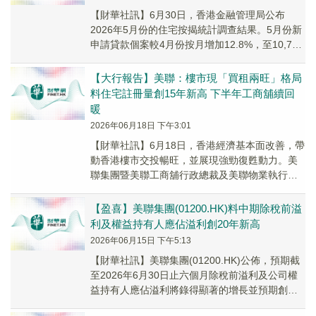
【財華社訊】6月30日，香港金融管理局公布
2026年5月份的住宅按揭統計調查結果。5月份新
申請貸款個案較4月份按月增加12.8%，至10,767
宗。5月份新批出的按揭貸款額較4月...
【大行報告】美聯：樓市現「買租兩旺」格局
料住宅註冊量創15年新高 下半年工商舖續回
暖
2026年06月18日 下午3:01
【財華社訊】6月18日，香港經濟基本面改善，帶
動香港樓市交投暢旺，並展現強勁復甦動力。美
聯集團暨美聯工商舖行政總裁及美聯物業執行董
事馬泰陽指出，7月1日為下半年的開始，同時也
是香...
【盈喜】美聯集團(01200.HK)料中期除稅前溢
利及權益持有人應佔溢利創20年新高
2026年06月15日 下午5:13
​​【財華社訊】美聯集團(01200.HK)公佈，預期截
至2026年6月30日止六個月除稅前溢利及公司權
益持有人應佔溢利將錄得顯著的增長並預期創中
期業績20年新高。根據對集團截至...