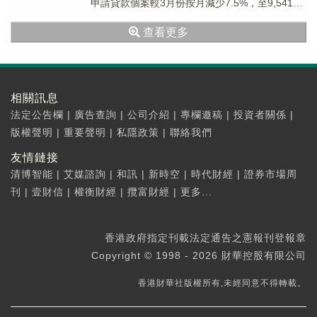
申請貸款個案較3月份按月減少7.5%，至9,541
宗。4月份新批出的按揭貸款額較3月份減...
查看更多
相關訊息
法定公告欄
|
廣告查詢
|
公司介紹
|
專欄邀稿
|
投資者關係
|
版權聲明
|
重要聲明
|
私隱政策
|
聯絡我們
友情鏈接
清博智能
|
艾媒諮詢
|
和訊
|
新時空
|
時代財經
|
證券市場周
刊
|
壹財信
|
權衡財經
|
攬富財經
|
更多...
香港政府指定刊載法定通告之憲報刊登報章
Copyright © 1998 - 2026 財華控股有限公司
香港財華社版權所有,未經同意不得轉載。