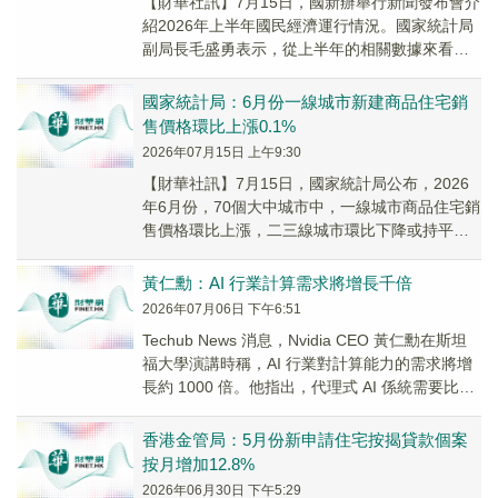
【財華社訊】7月15日，國新辦舉行新聞發布會介
紹2026年上半年國民經濟運行情況。國家統計局
副局長毛盛勇表示，從上半年的相關數據來看，
政策成效逐步顯現，房地產市場出現了積極變
化。...
國家統計局：6月份一線城市新建商品住宅銷
售價格環比上漲0.1%
2026年07月15日 上午9:30
【財華社訊】7月15日，國家統計局公布，2026
年6月份，70個大中城市中，一線城市商品住宅銷
售價格環比上漲，二三線城市環比下降或持平，
一二三線城市同比降幅總體繼續收窄。新建商
品...
黃仁勳：AI 行業計算需求將增長千倍
2026年07月06日 下午6:51
Techub News 消息，Nvidia CEO 黃仁勳在斯坦
福大學演講時稱，AI 行業對計算能力的需求將增
長約 1000 倍。他指出，代理式 AI 係統需要比當
前生成式 AI...
香港金管局：5月份新申請住宅按揭貸款個案
按月增加12.8%
2026年06月30日 下午5:29