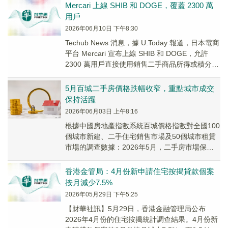
Mercari 上線 SHIB 和 DOGE，覆蓋 2300 萬
用戶
2026年06月10日 下午8:30
Techub News 消息，據 U.Today 報道，日本電商
平台 Mercari 宣布上線 SHIB 和 DOGE，允許
2300 萬用戶直接使用銷售二手商品所得或積分購
買。...
5月百城二手房價格跌幅收窄，重點城市成交
保持活躍
2026年06月03日 上午8:16
根據中國房地產指數系統百城價格指數對全國100
個城市新建、二手住宅銷售市場及50個城市租賃
市場的調查數據：2026年5月，二手房市場保持
較高活躍度，熱度持續性強於往年同期，百城
二...
香港金管局：4月份新申請住宅按揭貸款個案
按月減少7.5%
2026年05月29日 下午5:25
【財華社訊】5月29日，香港金融管理局公布
2026年4月份的住宅按揭統計調查結果。4月份新