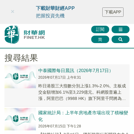
財華智庫網
FINTV
FINMETA
財華證券
媒體矩陣
下載財華財經APP
×
下載APP
智庫沙龍
聯絡我們
把握投資先機
訂閱
简
搜尋結果
中泰國際每日晨訊（2026年7月17日）
2026年07月17日 上午8:31
昨日港股三大指數分別上漲1.3%-2.0%。主板成
交金額增加6.1%至3,229億元。科網股普遍上
漲，阿里巴巴（9988 HK）旗下阿里千問將為蘋
果國行版Apple智能用戶提供服...
國家統計局：上半年房地產市場出現了積極變
化
2026年07月15日 下午1:28