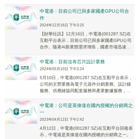
用。在AI應用場景落地方面，公...
中電港：目前公司已與多家國產GPU公司合
作
2024年12月16日 下午3:25
【財華社訊】12月16日，中電港(001287.SZ)在
互動平台表示，目前公司已與多家國產GPU公司
合作。隨著AI新業態需求增長，國產市場迅速崛
起，國產方案正在積極構建能快速兼容...
中電港：目前沒有芯片設計業務
2024年05月10日 下午3:24
5月10日，中電港(001287.SZ)在互動平台表示，
公司的主營業務為電子元器件分銷業務、設計鏈
服務、供應鏈協同配套服務和產業數據服務，公
司在向客戶銷售電子元器件的同時提供技術...
中電港：公司是英偉達在國內授權的分銷商之
一
2023年04月12日 下午2:42
4月12日，中電港(001287.SZ)在互動平台回複表
示，中電港是英偉達在國內授權的分銷商之一。