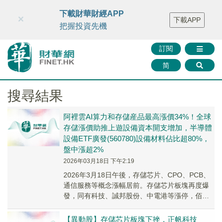
財華智庫網
FINTV
FINMETA
財華證券
媒體矩陣
下載財華財經APP
×
下載APP
智庫沙龍
聯絡我們
把握投資先機
訂閱
简
搜尋結果
阿裡雲AI算力和存儲産品最高漲價34%！全球
存儲漲價助推上遊設備資本開支增加，半導體
設備ETF廣發(560780)設備材料佔比超80%，
盤中漲超2%
2026年03月18日 下午2:19
2026年3月18日午後，存儲芯片、CPO、PCB、
通信服務等概念漲幅居前。存儲芯片板塊再度爆
發，同有科技、誠邦股份、中電港等漲停，佰維
存儲漲超8%續創新高。
【異動股】存儲芯片板塊下挫，正帆科技