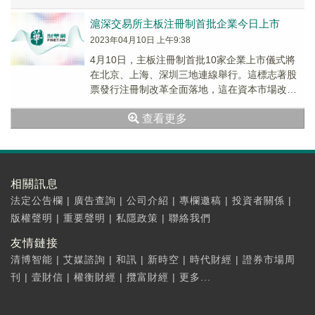
滬深交易所主板注冊制首批企業今日上市
2023年04月10日 上午9:38
4月10日，主板注冊制首批10家企業上市儀式將
在北京、上海、深圳三地連線舉行。這標志著股
票發行注冊制改革全面落地，這在資本市場改革
發展進程中具有里程碑意義。據悉，首批注冊制
查看更多
企業共...
相關訊息
法定公告欄
|
廣告查詢
|
公司介紹
|
專欄邀稿
|
投資者關係
|
版權聲明
|
重要聲明
|
私隱政策
|
聯絡我們
友情鏈接
清博智能
|
艾媒諮詢
|
和訊
|
新時空
|
時代財經
|
證券市場周
刊
|
壹財信
|
權衡財經
|
攬富財經
|
更多...