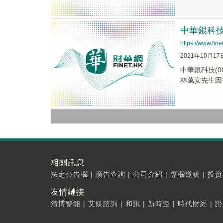
中華銀科技
https://www.fi
2021年10月17
中華銀科技(
林萬安先生因
相關訊息
法定公告欄
|
廣告查詢
|
公司介紹
|
專欄邀稿
|
投資
友情鏈接
清博智能
|
艾媒諮詢
|
和訊
|
新時空
|
時代財經
|
證