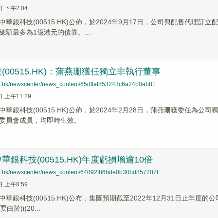
日 下午2:04
中華銀科技(00515.HK)公佈，於2024年9月17日，公司與配售代
總額最多為1億港元的債券。...
(00515.HK)：蒲燕珊獲任獨立非執行董事
net.hk/newscenter/news_content/65dffaf853243c6a24b0ab81
日 上午11:29
中華銀科技(00515.HK)公佈，於2024年2月28日，蒲燕珊獲委任
委員會成員，均即時生效。
銀科技(00515.HK)年度虧損增逾10倍
net.hk/newscenter/news_content/64092f86bde0b30bd857207f
日 上午8:59
華銀科技(00515.HK)公布，集團預期截至2022年12月31日止年度的
於(i)20...