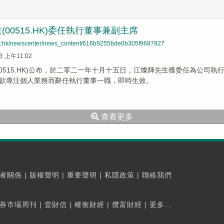
(00515.HK)委任執行董事兼副主席
net.hk/newscenter/news_content/616b9255bde0b305f9687927
日 上午11:02
00515.HK)公布，於二零二一年十月十五日，江燦輝先生獲委任為公司
欲專注個人業務而辭任執行董事一職，即時生效。
查看更多
者關係
|
版權聲明
|
重要聲明
|
私隱政策
|
聯絡我們
券市場周刊
|
壹財信
|
權衡財經
|
攬富財經
|
更多...