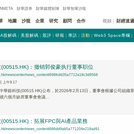
INMETA
財華證券
財華
媒體矩陣
財華
智庫沙龍
單
地圖
沙龍
企業
研究
顧問
合作
視頻
財經速
A股解碼
美股解碼
股評
研報
專訪
活動
Web3 Space專欄
(00515.HK)：撤销郭俊豪执行董事职位
net.hk/newscenter/news_content/698fcdd35a7712a18c3d9568
日 上午9:17
華銀科技(00515.HK)公布，於2026年2月13日，董事會根據公司組
續六個月缺席董事會會議...
00515.HK)：拓展FPC與AI產品業務
net.hk/newscenter/news_content/686dd9ab5a771204e218ad91