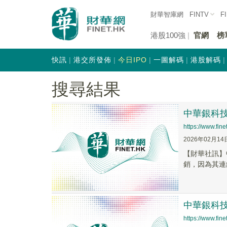
財華智庫網
FINTV
F
港股100強
官網
榜
快訊
港交所發佈
今日IPO
一圖解碼
港股解碼
搜尋結果
中華銀科技
https://www.fi
2026年02月14
【財華社訊】中
銷，因為其連
中華銀科技(
https://www.fi