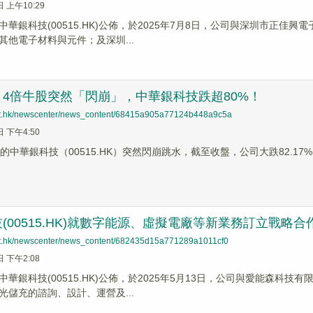
日 上午10:29
中華銀科技(00515.HK)公佈，於2025年7月8日，公司與深圳市正
其他電子材料與元件；及深圳...
4倍牛股突然「閃崩」，中華銀科技跌超80%！
net.hk/newscenter/news_content/68415a905a77124b448a9c5a
日 下午4:50
的中華銀科技（00515.HK）突然閃崩跳水，截至收盤，公司大跌82.17%
(00515.HK)就數字能源、虛擬電廠等新業務訂立戰略合
net.hk/newscenter/news_content/682435d15a771289a1011cf0
日 下午2:08
中華銀科技(00515.HK)公佈，於2025年5月13日，公司與愛能森
光儲充的諮詢、設計、運營及...