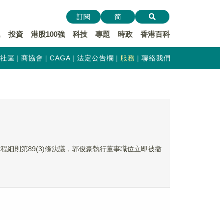
訂閱
简
遞
投資
港股100強
科技
專題
時政
香港百科
社區
商協會
CAGA
法定公告欄
服務
聯絡我們
織章程細則第89(3)條決議，郭俊豪執行董事職位立即被撤