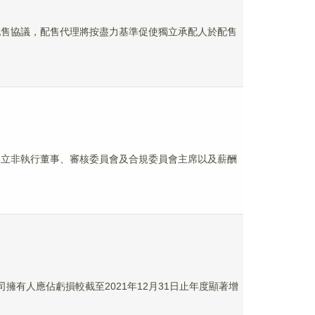
理訂立配售協議，配售代理將按盡力基準促使獨立承配人於配售
為公司獨立非執行董事、審核委員會及合規委員會主席以及薪酬
公司擁有人應佔虧損較截至2021年12月31日止年度顯著增