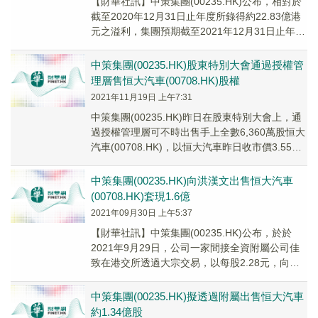
【財華社訊】中策集團(00235.HK)公布，相對於
截至2020年12月31日止年度所錄得約22.83億港
元之溢利，集團預期截至2021年12月31日止年度
將錄得公司擁有人應佔虧...
中策集團(00235.HK)股東特別大會通過授權管
理層售恒大汽車(00708.HK)股權
2021年11月19日 上午7:31
中策集團(00235.HK)昨日在股東特別大會上，通
過授權管理層可不時出售手上全數6,360萬股恒大
汽車(00708.HK)，以恒大汽車昨日收市價3.55元
計，該批股份總值逾2.25億元。
中策集團(00235.HK)向洪漢文出售恒大汽車
(00708.HK)套現1.6億
2021年09月30日 上午5:37
【財華社訊】中策集團(00235.HK)公布，於於
2021年9月29日，公司一家間接全資附屬公司佳
致在港交所透過大宗交易，以每股2.28元，向私
人投資者洪漢文售出7000萬股恒大...
中策集團(00235.HK)擬透過附屬出售恒大汽車
約1.34億股