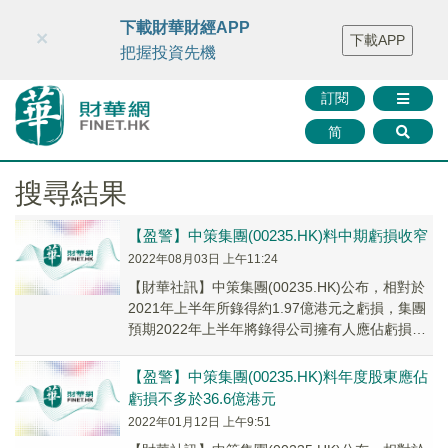
財華智庫網
FINTV
FINMETA
財華證券
媒體矩陣
下載財華財經APP
×
下載APP
智庫沙龍
聯絡我們
把握投資先機
訂閱
简
搜尋結果
【盈警】中策集團(00235.HK)料中期虧損收窄
2022年08月03日 上午11:24
【財華社訊】中策集團(00235.HK)公布，相對於
2021年上半年所錄得約1.97億港元之虧損，集團
預期2022年上半年將錄得公司擁有人應佔虧損不
多於1.20億港元。該虧損減少...
【盈警】中策集團(00235.HK)料年度股東應佔
虧損不多於36.6億港元
2022年01月12日 上午9:51