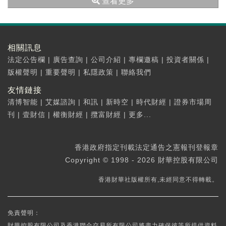
查看更多
相關訊息
法定公告欄
|
廣告查詢
|
公司介紹
|
專欄邀稿
|
投資者關係
|
版權聲明
|
重要聲明
|
私隱政策
|
聯絡我們
友情鏈接
清博智能
|
艾媒諮詢
|
和訊
|
新時空
|
時代財經
|
證券市場周
刊
|
壹財信
|
權衡財經
|
攬富財經
|
更多...
香港政府指定刊載法定通告之憲報刊登報章
Copyright © 1998 - 2026 財華控股有限公司
香港財華社版權所有,未經同意不得轉載。
免責聲明：
財華控股有限公司及香港聯合交易所有限公司將盡力確保彼等所提供資料