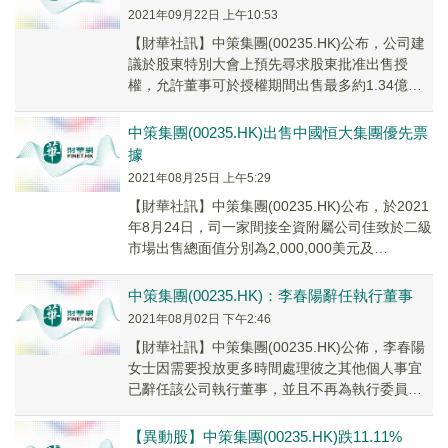
2021年09月22日 上午10:53
【財華社訊】中策集團(00235.HK)公布，公司建
議於股東特別大會上預先尋求股東批准出售授
權，允許董事可於授權期間出售最多約1.34億股
恒大汽車(00708.HK)股份，相當於...
中策集團(00235.HK)出售中國恒大集團優先票
據
2021年08月25日 上午5:29
【財華社訊】中策集團(00235.HK)公布，於2021
年8月24日，司一家間接全資附屬公司佳致於二級
市場出售總面值分別為2,000,000美元及
5,000,000美元（分別相等...
中策集團(00235.HK)：李春陽辭任執行董事
2021年08月02日 下午2:46
【財華社訊】中策集團(00235.HK)公佈，李春陽
女士因需要投放更多時間處理彼之其他個人事宜
已辭任該公司執行董事，並且不再為執行委員會
以及投資及信貸委員會成員，自2021年7月31日
起生效。
【異動股】中策集團(00235.HK)跌11.11%