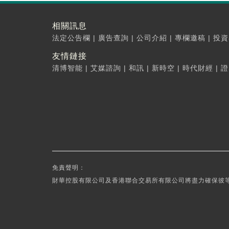
相關訊息
法定公告欄
|
廣告查詢
|
公司介紹
|
專欄邀稿
|
投資
友情鏈接
清博智能
|
艾媒諮詢
|
和訊
|
新時空
|
時代財經
|
證
免責聲明：
財華控股有限公司及香港聯合交易所有限公司將盡力確保彼等