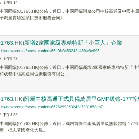
日 上午9:14
】中國同輻(01763.HK)公佈，近日，中國同輻附屬公司中核高通及中
子劑量實驗室項目技術服務合同》...
1763.HK)新增2家國家級專精特新「小巨人」企業​​​​​​​
net.hk/newscenter/news_content/66e0fc3c53243c46f4c8e996
日 上午9:48
中國同輻(01763.HK)公佈，近日，中國同輻新增2家國家級專精特新
和成都中核高通同位素股份有限公...
01763.HK)附屬中核高通正式具備萬居里GMP級镥-17
net.hk/newscenter/news_content/6626299353243c7981858db7
日 下午4:55
國同輻(01763.HK)公佈，近日，國内首條年產萬居里級無載體镥-177
產，標志著國產化大規...