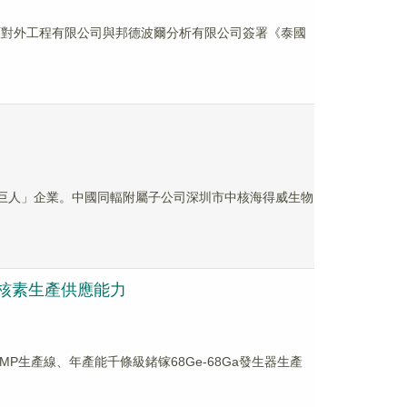
國中原對外工程有限公司與邦德波爾分析有限公司簽署《泰國
「小巨人」企業。中國同輻附屬子公司深圳市中核海得威生物
7等核素生產供應能力
GMP生產線、年產能千條級鍺镓68Ge-68Ga發生器生產