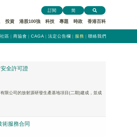
訂閱
简
遞
投資
港股100強
科技
專題
時政
香港百科
社區
商協會
CAGA
法定公告欄
服務
聯絡我們
輻射安全許可證
股份有限公司的放射源研發生產基地項目(二期)建成，並成
目技術服務合同