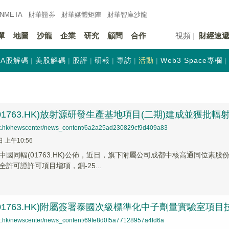
INMETA
財華證券
財華
媒體矩陣
財華
智庫沙龍
單
地圖
沙龍
企業
研究
顧問
合作
視頻
財經速
A股解碼
美股解碼
股評
研報
專訪
活動
Web3 Space專欄
01763.HK)放射源研發生產基地項目(二期)建成並獲批
net.hk/newscenter/news_content/6a2a25ad230829cf9d409a83
日 上午10:56
中國同輻(01763.HK)公佈，近日，旗下附屬公司成都中核高通同位素
許可證許可項目增項，鐦-25...
01763.HK)附屬簽署泰國次級標準化中子劑量實驗室項
net.hk/newscenter/news_content/69fe8d0f5a77128957a4fd6a