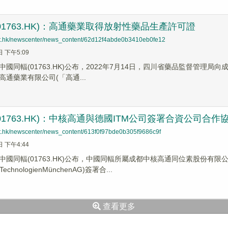
01763.HK)：高通藥業取得放射性藥品生產許可證
net.hk/newscenter/news_content/62d12f4abde0b3410eb0fe12
日 下午5:09
國同輻(01763.HK)公布，2022年7月14日，四川省藥品監督管理
通藥業有限公司(「高通...
01763.HK)：中核高通與德國ITM公司簽署合資公司合作
net.hk/newscenter/news_content/613f0f97bde0b305f9686c9f
日 下午4:44
中國同輻(01763.HK)公布，中國同輻所屬成都中核高通同位素股份有限公
nTechnologienMünchenAG)簽署合...
查看更多