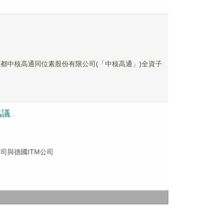
局向成都中核高通同位素股份有限公司(「中核高通」)全資子
協議
司與德國ITM公司