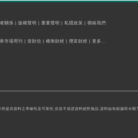
者關係
|
版權聲明
|
重要聲明
|
私隱政策
|
聯絡我們
券市場周刊
|
壹財信
|
權衡財經
|
攬富財經
|
更多...
所提供資料之準確性及可靠性,但並不保證資料絕對無誤,資料如有錯漏而令閣