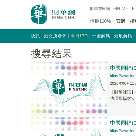
財華智庫網
FINTV
F
港股100強
官網
榜
快訊
港交所發佈
今日IPO
一圖解碼
港股解碼
搜尋結果
中國同輻(
https://www.fi
2026年06月11
【財華社訊】
功獲批輻射安全
中國同輻(
https://www.fi