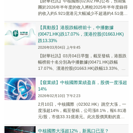
【財華社訊】中核國際(02302.HK)公布，預期集
團於2026年半年度的收入將較2025年半年度錄得
的收入約5.921億港元大幅減少不超過約4.51億港
元；2026年半年度的毛...
【異動股】港股跌幅榜前十，中播數據
(00471.HK)跌17.07%，漢港控股(01663.HK)
跌13.33%
2026年03月04日 上午9:45
【財華社訊】03月04日早盤，截至發稿，港股跌
幅榜前十名分別為中播數據(00471.HK)跌幅
17.07%、漢港控股(01663.HK)跌幅13.33%、中
遠海能(01138.H...
【窺業績】中核國際業績盈喜，股價一度漲超
14%
2026年02月10日 下午2:23
2月10日，中核國際（02302.HK）跳空大漲，一
度漲超14%，截至發稿，公司漲8.1%，報6.81港
元/股，市值33.31億港元。此次股價異動的直接
驅動力，源於公司於前一日發...
中核國際大漲超12%，新風口已至？