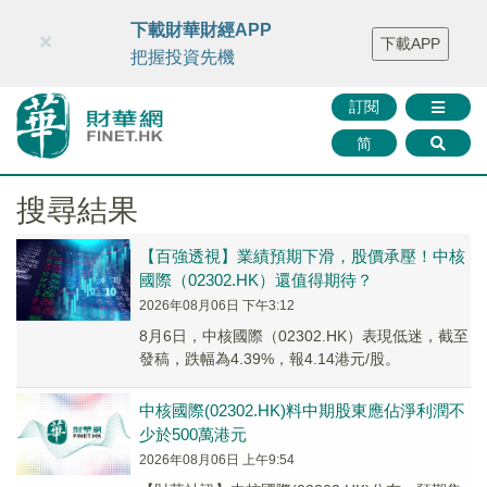
財華智庫網
FINTV
FINMETA
財華證券
媒體矩陣
下載財華財經APP
×
下載APP
智庫沙龍
聯絡我們
把握投資先機
訂閱
简
搜尋結果
【百強透視】業績預期下滑，股價承壓！中核
國際（02302.HK）還值得期待？
2026年08月06日 下午3:12
8月6日，中核國際（02302.HK）表現低迷，截至
發稿，跌幅為4.39%，報4.14港元/股。
中核國際(02302.HK)料中期股東應佔淨利潤不
少於500萬港元
2026年08月06日 上午9:54