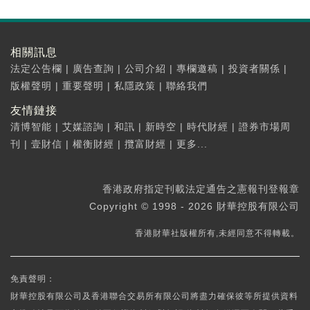
相關訊息
法定公告欄
|
廣告查詢
|
公司介紹
|
專欄邀稿
|
投資者關係
|
版權聲明
|
重要聲明
|
私隱政策
|
聯絡我們
友情鏈接
清博智能
|
艾媒諮詢
|
和訊
|
新時空
|
時代財經
|
證券市場周
刊
|
壹財信
|
權衡財經
|
攬富財經
|
更多...
香港政府指定刊載法定通告之憲報刊登報章
Copyright © 1998 - 2026 財華控股有限公司
香港財華社版權所有,未經同意不得轉載。
免責聲明：
財華控股有限公司及香港聯合交易所有限公司將盡力確保彼等所提供資料