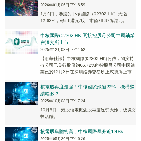
2026年01月06日 下午6:59
1月6日，港股的中核國際（02302.HK）大漲
12.62%，報5.8港元/股，市值28.37億港元。
中核國際(02302.HK)間接控股母公司中國鈾業
在深交所上市
2025年12月03日 下午1:52
【財華社訊】中核國際(02302.HK)公佈，間接持
有公司已發行股份約66.72%的控股母公司中國鈾
業已於12月3日在深圳證券交易所正式掛牌上市。
其上市事項屬其獨立經營及資本運作...
核電股再度走強！中核國際漲逾22%，機構繼
續唱多？
2025年10月08日 下午7:24
10月8日，港股核電概念股再度逆勢大漲，板塊交
投活躍。
核電股集體衝高，中核國際飙升近130%
2025年05月26日 下午6:26