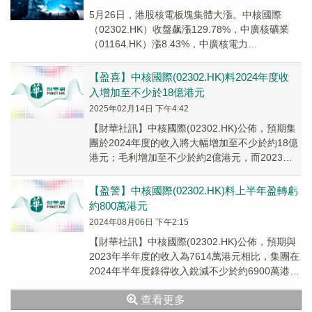
5月26日，港股核電板塊集體大漲。中核國際
（02302.HK）收盤飙漲129.78%，中廣核礦業
（01164.HK）漲8.43%，中廣核電力
（01816.HK）漲3.92%，中廣...
【盈喜】中核國際(02302.HK)料2024年度收
入增加至不少於18億港元
2025年02月14日 下午4:42
【財華社訊】中核國際(02302.HK)公佈，預期集
團於2024年度的收入將大幅增加至不少於約18億
港元；毛利增加至不少於約2億港元，而2023年
同期錄得的收入及毛利分別為約5....
【盈警】中核國際(02302.HK)料上半年盈轉虧
約800萬港元
2024年08月06日 下午2:15
【財華社訊】中核國際(02302.HK)公佈，預期與
2023年半年度的收入為7614萬港元相比，集團在
2024年半年度錄得收入銳減不少於約6900萬港
元，或不少於約90%；與集團...
查看更多