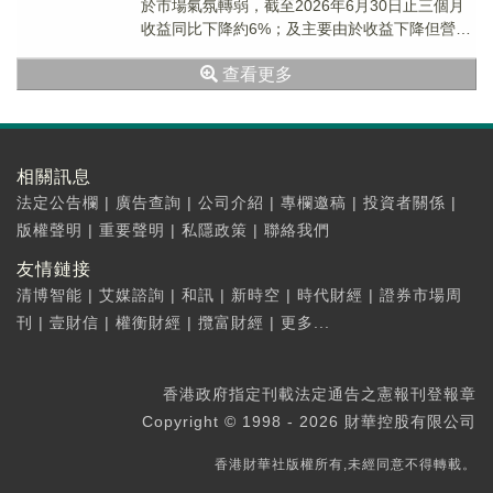
於市場氣氛轉弱，截至2026年6月30日止三個月
收益同比下降約6%；及主要由於收益下降但營業
費用上升，公司權益持有人應佔利潤同...
查看更多
相關訊息
法定公告欄
|
廣告查詢
|
公司介紹
|
專欄邀稿
|
投資者關係
|
版權聲明
|
重要聲明
|
私隱政策
|
聯絡我們
友情鏈接
清博智能
|
艾媒諮詢
|
和訊
|
新時空
|
時代財經
|
證券市場周
刊
|
壹財信
|
權衡財經
|
攬富財經
|
更多...
香港政府指定刊載法定通告之憲報刊登報章
Copyright © 1998 - 2026 財華控股有限公司
香港財華社版權所有,未經同意不得轉載。