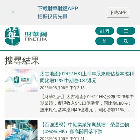
財華智庫網
FINTV
FINMETA
財華證券
媒體矩陣
下載財華財經APP
×
下載APP
智庫沙龍
聯絡我們
把握投資先機
訂閱
简
搜尋結果
太古地產(01972.HK)上半年股東應佔基本溢利
同比增11% 中期息0.37港元
2026年08月06日 下午2:13
【財華社訊】太古地產(01972.HK)公布2026年中
期業績，實現收入94.13億港元，同比增加8%；
股東應佔基本溢利49億港元，同比增加11%。第
一次中期股息每股0.37港元...
【百強透視】中期業績預期飆增！榮昌生物
（09995.HK）卻高開回落下跌
2026年08月06日 下午1:41