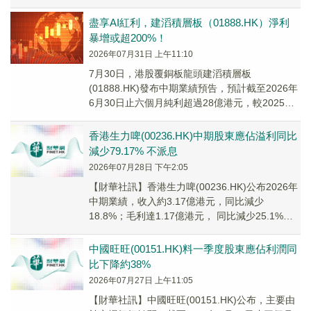
盡享AI紅利，建滔積層板（01888.HK）淨利
暴增或超200%！
2026年07月31日 上午11:10
7月30日，港股覆銅板龍頭建滔積層板
(01888.HK)發布中期業績預告，預計截至2026年
6月30日止六個月純利超過28億港元，較2025年
同期大幅增長超200%。亮眼盈喜印證行業超級景
氣周期。
香港生力啤(00236.HK)中期股東應佔溢利同比
減少79.17% 不派息
2026年07月28日 下午2:05
【財華社訊】香港生力啤(00236.HK)公布2026年
中期業績，收入約3.17億港元，同比減少
18.8%；毛利達1.17億港元， 同比減少25.1%，
毛利率為36.8%；公司權...
中國旺旺(00151.HK)料一季度股東應佔利潤同
比下降約38%
2026年07月27日 上午11:05
【財華社訊】中國旺旺(00151.HK)公布，主要由