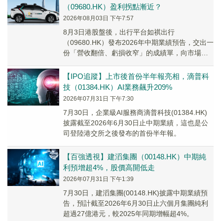
（09680.HK）盈利拐點漸近？
2026年08月03日 下午7:57
8月3日港股盤後，出行平台如祺出行
（09680.HK）發布2026年中期業績預告，交出一
份「營收翻倍、虧損收窄」的成績單，向市場釋
放積極信號。
【IPO追蹤】上市後首份半年報亮相，滴普科
技（01384.HK）AI業務飆升209%
2026年07月31日 下午7:30
7月30日，企業級AI服務商滴普科技(01384.HK)
披露截至2026年6月30日止中期業績，這也是公
司登陸港交所之後發布的首份半年報。
【百強透視】建滔集團（00148.HK）中期純
利預增超4%，股價高開低走
2026年07月31日 下午1:39
7月30日，建滔集團(00148.HK)披露中期業績預
告，預計截至2026年6月30日止六個月集團純利
超過27億港元，較2025年同期增幅超4%。