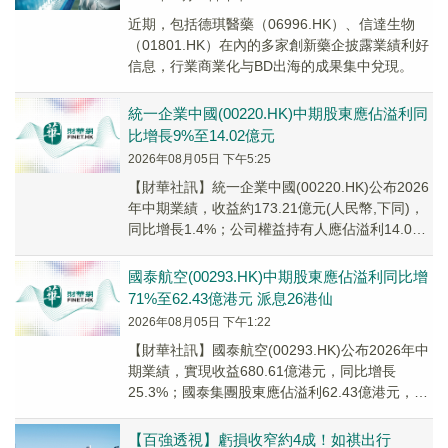
近期，包括德琪醫藥（06996.HK）、信達生物
（01801.HK）在內的多家創新藥企披露業績利好
信息，行業商業化与BD出海的成果集中兌現。
統一企業中國(00220.HK)中期股東應佔溢利同
比增長9%至14.02億元
2026年08月05日 下午5:25
【財華社訊】統一企業中國(00220.HK)公布2026
年中期業績，收益約173.21億元(人民幣,下同)，
同比增長1.4%；公司權益持有人應佔溢利14.02
億元，同比增長9.0...
國泰航空(00293.HK)中期股東應佔溢利同比增
71%至62.43億港元 派息26港仙
2026年08月05日 下午1:22
【財華社訊】國泰航空(00293.HK)公布2026年中
期業績，實現收益680.61億港元，同比增長
25.3%；國泰集團股東應佔溢利62.43億港元，同
比增長71%；每股盈利99...
【百強透視】虧損收窄約4成！如祺出行