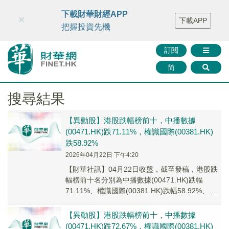
財華智庫網
FINTV
FINMETA
財華證券
媒體矩陣
下載財華財經APP
×
下載APP
智庫沙龍
聯絡我們
把握投資先機
訂閱
简
搜尋結果
【異動股】港股跌幅榜前十，中播數據
(00471.HK)跌71.11%，權識國際(00381.HK)
跌58.92%
2026年04月22日 下午4:20
【財華社訊】04月22日收盤，截至發稿，港股跌
幅榜前十名分別為中播數據(00471.HK)跌幅
71.11%、權識國際(00381.HK)跌幅58.92%、中
彩網通控股(08071...
【異動股】港股跌幅榜前十，中播數據
(00471.HK)跌72.67%，權識國際(00381.HK)