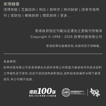
友情鏈接
清博智能
|
艾媒諮詢
|
和訊
|
新時空
|
時代財經
|
證券市場周
刊
|
壹財信
|
權衡財經
|
攬富財經
|
更多...
香港政府指定刊載法定通告之憲報刊登報章
Copyright © 1998 - 2026 財華控股有限公司
香港財華社版權所有,未經同意不得轉載。
免責聲明：
財華控股有限公司及香港聯合交易所有限公司將盡力確保彼等所提供資料
之準確性及可靠性,但並不保證資料絕對無誤,資料如有錯漏而令閣下蒙受
損失,本公司概不負責。