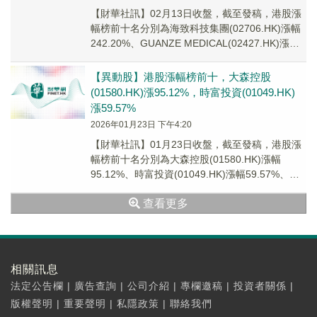
【財華社訊】02月13日收盤，截至發稿，港股漲
幅榜前十名分別為海致科技集團(02706.HK)漲幅
242.20%、GUANZE MEDICAL(02427.HK)漲幅
40.29%...
【異動股】港股漲幅榜前十，大森控股
(01580.HK)漲95.12%，時富投資(01049.HK)
漲59.57%
2026年01月23日 下午4:20
【財華社訊】01月23日收盤，截至發稿，港股漲
幅榜前十名分別為大森控股(01580.HK)漲幅
95.12%、時富投資(01049.HK)漲幅59.57%、鈞
達股份(02865.H...
查看更多
相關訊息
法定公告欄
|
廣告查詢
|
公司介紹
|
專欄邀稿
|
投資者關係
|
版權聲明
|
重要聲明
|
私隱政策
|
聯絡我們