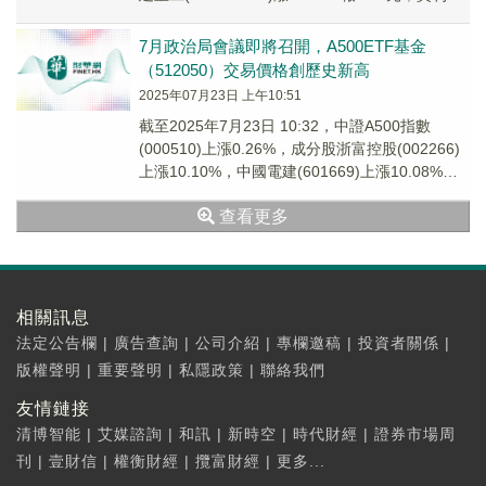
際(3...
7月政治局會議即將召開，A500ETF基金
（512050）交易價格創歷史新高
2025年07月23日 上午10:51
截至2025年7月23日 10:32，中證A500指數
(000510)上漲0.26%，成分股浙富控股(002266)
上漲10.10%，中國電建(601669)上漲10.08%，
雅...
查看更多
相關訊息
法定公告欄
|
廣告查詢
|
公司介紹
|
專欄邀稿
|
投資者關係
|
版權聲明
|
重要聲明
|
私隱政策
|
聯絡我們
友情鏈接
清博智能
|
艾媒諮詢
|
和訊
|
新時空
|
時代財經
|
證券市場周
刊
|
壹財信
|
權衡財經
|
攬富財經
|
更多...