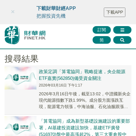
財華智庫網
FINTV
FINMETA
財華證券
媒體矩陣
下載財華財經APP
×
下載APP
智庫沙龍
聯絡我們
把握投資先機
訂閱
简
搜尋結果
政策定調「算電協同」戰略提速，央企能源
ETF嘉實(562850)備受資金關注
2026年03月16日 下午1:17
2026年3月16日午後，截至13:02，中證國新央企
現代能源指數下跌1.99%。成分股方面漲跌互
現，龍源電力領漲，中海油服、石化油服跟漲；
中國電建領跌，中國能建、中國核建跟跌。
「算電協同」成為新型基礎設施建設的重要部
署，AI基建投資建設加快，基建ETF廣發
(516970)盤中最高漲超2%，第三大重倉股中