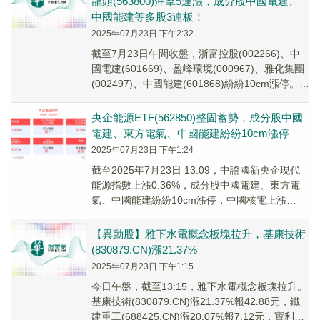
龍頭(563800)沖擊5連漲，成分股中國電建、
中國能建等多股3連板！
2025年07月23日 下午2:32
截至7月23日午間收盤，浙富控股(002266)、中
國電建(601669)、盈峰環境(000967)、雅化集團
(002497)、中國能建(601868)紛紛10cm漲停。中
證A5...
央企能源ETF(562850)整固蓄勢，成分股中國
電建、東方電氣、中國能建紛紛10cm漲停
2025年07月23日 下午1:24
截至2025年7月23日 13:09，中證國新央企現代
能源指數上漲0.36%，成分股中國電建、東方電
氣、中國能建紛紛10cm漲停，中國核電上漲
1.82%，中國廣核上漲1.06%。...
【異動股】雅下水電概念板塊拉升，基康技術
(830879.CN)漲21.37%
2025年07月23日 下午1:15
今日午盤，截至13:15，雅下水電概念板塊拉升。
基康技術(830879.CN)漲21.37%報42.88元，鐵
建重工(688425.CN)漲20.07%報7.12元，寶利國