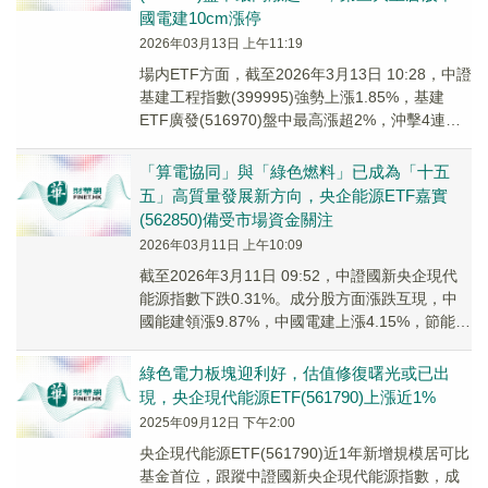
國電建10cm漲停
2026年03月13日 上午11:19
場内ETF方面，截至2026年3月13日 10:28，中證
基建工程指數(399995)強勢上漲1.85%，基建
ETF廣發(516970)盤中最高漲超2%，沖擊4連
漲。成分股亞翔集...
「算電協同」與「綠色燃料」已成為「十五
五」高質量發展新方向，央企能源ETF嘉實
(562850)備受市場資金關注
2026年03月11日 上午10:09
截至2026年3月11日 09:52，中證國新央企現代
能源指數下跌0.31%。成分股方面漲跌互現，中
國能建領漲9.87%，中國電建上漲4.15%，節能風
電上漲3.83%；石化機械...
綠色電力板塊迎利好，估值修復曙光或已出
現，央企現代能源ETF(561790)上漲近1%
2025年09月12日 下午2:00
央企現代能源ETF(561790)近1年新增規模居可比
基金首位，跟蹤中證國新央企現代能源指數，成