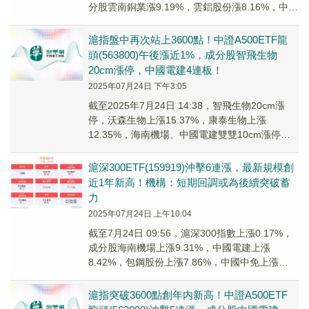
分股雲南銅業漲9.19%，雲鋁股份漲8.16%，中國
鋁業漲3.19%，中國電建漲1...
滬指盤中再次站上3600點！中證A500ETF龍
頭(563800)午後漲近1%，成分股智飛生物
20cm漲停，中國電建4連板！
2025年07月24日 下午3:05
截至2025年7月24日 14:38，智飛生物20cm漲
停，沃森生物上漲15.37%，康泰生物上漲
12.35%，海南機場、中國電建雙雙10cm漲停。
中證A500ETF龍頭(563...
滬深300ETF(159919)沖擊6連漲，最新規模創
近1年新高！機構：短期回調或為後續突破蓄
力
2025年07月24日 上午10:04
截至7月24日 09:56，滬深300指數上漲0.17%，
成分股海南機場上漲9.31%，中國電建上漲
8.42%，包鋼股份上漲7.86%，中國中免上漲
7.62%，國信證券上漲7.0...
滬指突破3600點創年内新高！中證A500ETF