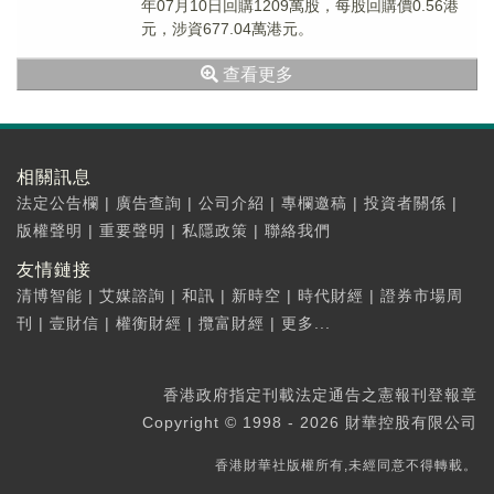
年07月10日回購1209萬股，每股回購價0.56港
元，涉資677.04萬港元。
查看更多
相關訊息
法定公告欄
|
廣告查詢
|
公司介紹
|
專欄邀稿
|
投資者關係
|
版權聲明
|
重要聲明
|
私隱政策
|
聯絡我們
友情鏈接
清博智能
|
艾媒諮詢
|
和訊
|
新時空
|
時代財經
|
證券市場周
刊
|
壹財信
|
權衡財經
|
攬富財經
|
更多...
香港政府指定刊載法定通告之憲報刊登報章
Copyright © 1998 - 2026 財華控股有限公司
香港財華社版權所有,未經同意不得轉載。