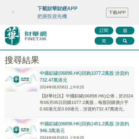
財華智庫網
FINTV
FINMETA
財華證券
媒體矩陣
下載財華財經APP
×
下載APP
智庫沙龍
聯絡我們
把握投資先機
訂閱
简
搜尋結果
中國鋁罐(06898.HK)回购1077.2萬股 涉資約
732.47萬港元
2024年06月06日 上午9:25
【財華社訊】中國鋁罐(06898.HK)公佈，於2024
年06月05日回購1077.2萬股，每股回購價介乎
0.66港元至0.69港元，涉資約732.47萬港元。
中國鋁罐(06898.HK)回购1451.2萬股 涉資約
946.3萬港元
2024年06月05日 上午9:25