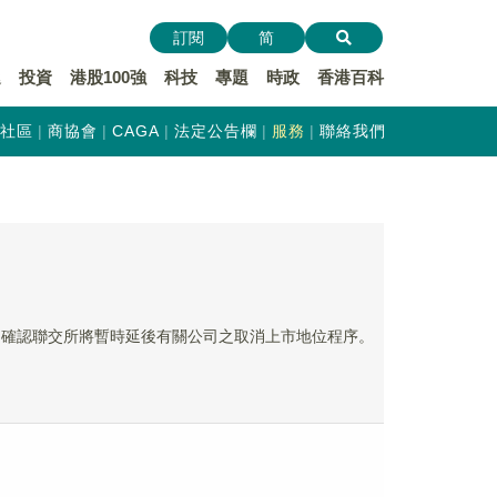
訂閱
简
遞
投資
港股100強
科技
專題
時政
香港百科
社區
商協會
CAGA
法定公告欄
服務
聯絡我們
出函件，確認聯交所將暫時延後有關公司之取消上市地位程序。