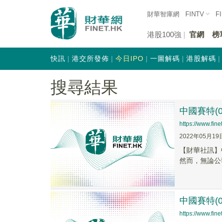
財華智庫網
FINTV
F
港股100強
官網
榜
快訊
港交所發佈
今日IPO
一圖解碼
港股解碼
搜尋結果
中國賽特(0
https://www.fi
2022年05月19
【財華社訊】
然而，無論公
中國賽特(
https://www.fi