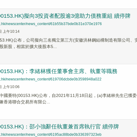
00153.HK)擬向3投資者配股逾3億助力債務重組 續停牌
net.hk/newscenter/news_content/61b55b37bde0b31e370e1976
日 上午10:14
0153.HK)公布，公司擬向三名獨立第三方(安徽洪林鋼結構制造有限公
億股新股，相當於擴大後股本5...
00153.HK)：李緒林獲任董事會主席、執董等職務
net.hk/newscenter/news_content/619706dcbde0b3598948a022
日 上午10:06
國賽特(00153.HK)公布，自2021年11月18日起，(a)李緒林先
兼香港聯合交易所有限公...
00153.HK)：邵小強辭任執董兼首席執行官 續停牌
net.hk/newscenter/news_content/6195ac88bde0b336397323eb