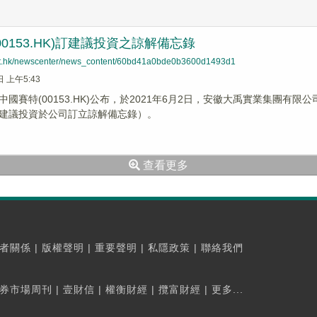
00153.HK)訂建議投資之諒解備忘錄
net.hk/newscenter/news_content/60bd41a0bde0b3600d1493d1
日 上午5:43
中國賽特(00153.HK)公布，於2021年6月2日，安徽大禹實業集團
建議投資於公司訂立諒解備忘錄）。
查看更多
者關係
|
版權聲明
|
重要聲明
|
私隱政策
|
聯絡我們
券市場周刊
|
壹財信
|
權衡財經
|
攬富財經
|
更多...