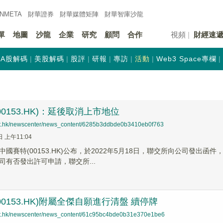
INMETA
財華證券
財華
媒體矩陣
財華
智庫沙龍
單
地圖
沙龍
企業
研究
顧問
合作
視頻
財經速
A股解碼
美股解碼
股評
研報
專訪
活動
Web3 Space專欄
0153.HK)：延後取消上市地位
net.hk/newscenter/news_content/6285b3ddbde0b3410eb0f763
日 上午11:04
中國賽特(00153.HK)公布，於2022年5月18日，聯交所向公司發
司有否發出許可申請，聯交所...
00153.HK)附屬全傑自願進行清盤 續停牌
net.hk/newscenter/news_content/61c95bc4bde0b31e370e1be6