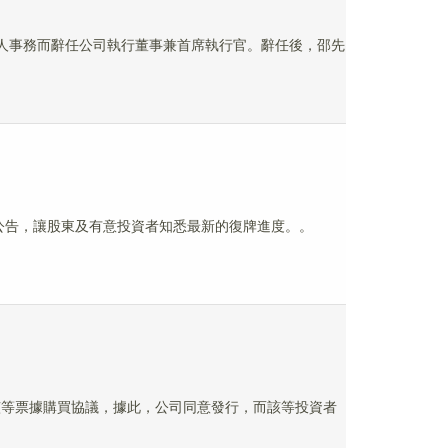
其他個人事務而辭任公司執行董事兼首席執行官。辭任後，邵先
刊發公告，讓股東及有意投資者知悉最新的復牌進度。。
者訂立該等票據購買協議，據此，公司同意發行，而該等投資者