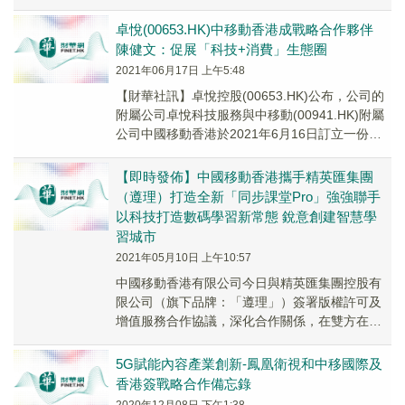
有限公司(...
卓悅(00653.HK)中移動香港成戰略合作夥伴
陳健文：促展「科技+消費」生態圈
2021年06月17日 上午5:48
【財華社訊】卓悅控股(00653.HK)公布，公司的
附屬公司卓悅科技服務與中移動(00941.HK)附屬
公司中國移動香港於2021年6月16日訂立一份發
展合作框架協議，內容有關卓...
【即時發佈】中國移動香港攜手精英匯集團
（遵理）打造全新「同步課堂Pro」強強聯手
以科技打造數碼學習新常態 銳意創建智慧學
習城市
2021年05月10日 上午10:57
中國移動香港有限公司今日與精英匯集團控股有
限公司（旗下品牌：「遵理」）簽署版權許可及
增值服務合作協議，深化合作關係，在雙方在
「教育」及「科技」領域上的專長及領導地位，
強強聯手，將...
5G賦能內容產業創新-鳳凰衛視和中移國際及
香港簽戰略合作備忘錄