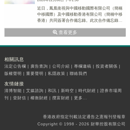
2020年12月08日 下午1:38
近日，鳳凰衛視與中國移動國際有限公司（簡稱
中移國際）及中國移動香港有限公司（簡稱中移
香港）共同簽署合作備忘錄。此次合作備忘錄的
簽署，標志著合作各方在品牌、數字內容、信息
查看更多
技術創新、...
相關訊息
法定公告欄
|
廣告查詢
|
公司介紹
|
專欄邀稿
|
投資者關係
|
版權聲明
|
重要聲明
|
私隱政策
|
聯絡我們
友情鏈接
清博智能
|
艾媒諮詢
|
和訊
|
新時空
|
時代財經
|
證券市場周
刊
|
壹財信
|
權衡財經
|
攬富財經
|
更多...
香港政府指定刊載法定通告之憲報刊登報章
Copyright © 1998 - 2026 財華控股有限公司