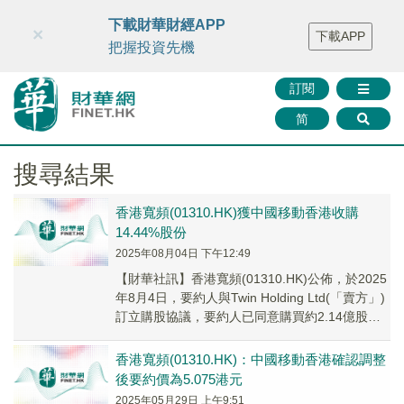
財華智庫網
FINTV
FINMETA
財華證券
媒體矩陣
下載財華財經APP
×
下載APP
智庫沙龍
聯絡我們
把握投資先機
訂閱
简
搜尋結果
香港寬頻(01310.HK)獲中國移動香港收購
14.44%股份
2025年08月04日 下午12:49
【財華社訊】香港寬頻(01310.HK)公佈，於2025
年8月4日，要約人與Twin Holding Ltd(「賣方」)
訂立購股協議，要約人已同意購買約2.14億股股
份，相當於該...
香港寬頻(01310.HK)：中國移動香港確認調整
後要約價為5.075港元
2025年05月29日 上午9:51