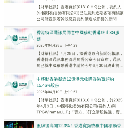
【財華社訊】香港寬頻(01310.HK)公佈，要約人
(中國移動香港有限公司)已注意到近期各項有關該
公司所宣派若幹股息對要約價造成影響的新聞報
導，該等報導錯誤 陳述要約價金額扣除股...
香港特區通訊局同意中國移動香港終止3G服
務
2025年04月28日 下午4:29
【財華社訊】4月28日，據香港政府新聞公報訊，
香港特區通訊事務管理局辦公室今日宣布，通訊
局已就中國移動香港申請於今年6月30日終止提供
第三代流動(3G)服務給予事先同意。
中移動香港擬近12億港元收購香港寬頻約
15.46%股份
2025年04月10日 上午9:57
【財華社訊】香港寬頻(01310.HK)公佈，於2025
年4月9日，中國移動香港有限公司(要約人)與
TPGWireman,L.P.(「賣方」)訂立購股協議，賣方
已同意於完成時出售...
復牌後高開12.3%！香港寬頻或獲中國移動香