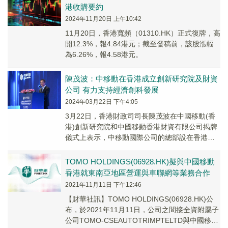
港收購要約
2024年11月20日 上午10:42
11月20日，香港寬頻（01310.HK）正式復牌，高
開12.3%，報4.84港元；截至發稿前，該股漲幅
為6.26%，報4.58港元。
陳茂波：中移動在香港成立創新研究院及財資
公司 有力支持經濟創科發展
2024年03月22日 下午4:05
3月22日，香港財政司司長陳茂波在中國移動(香
港)創新研究院和中國移動香港財資有限公司揭牌
儀式上表示，中移動國際公司的總部設在香港，
並在香港分别成立創新研究院及財資公司，是對
香港...
TOMO HOLDINGS(06928.HK)擬與中國移動
香港就東南亞地區營運與車聯網等業務合作
2021年11月11日 下午12:46
【財華社訊】TOMO HOLDINGS(06928.HK)公
布，於2021年11月11日，公司之間接全資附屬子
公司TOMO-CSEAUTOTRIMPTELTD與中國移動