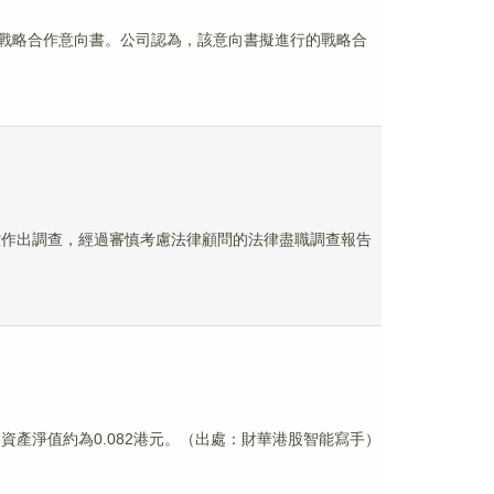
技簽訂戰略合作意向書。公司認為，該意向書擬進行的戰略合
指控作出調查，經過審慎考慮法律顧問的法律盡職調查報告
綜合資產淨值約為0.082港元。（出處：財華港股智能寫手）