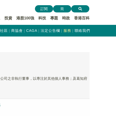
訂閱
简
遞
投資
港股100強
科技
專題
時政
香港百科
社區
商協會
CAGA
法定公告欄
服務
聯絡我們
提呈辭任公司之非執行董事，以專注於其他個人事務；及葛知府
书