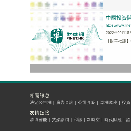
中國投資開發
https://www.fi
2022年09月15
【財華社訊】中
相關訊息
法定公告欄
|
廣告查詢
|
公司介紹
|
專欄邀稿
|
投資
友情鏈接
清博智能
|
艾媒諮詢
|
和訊
|
新時空
|
時代財經
|
證