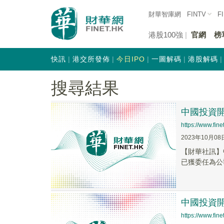
財華智庫網
FINTV
F
港股100強
官網
榜
快訊
港交所發佈
今日IPO
一圖解碼
港股解碼
搜尋結果
中國投資開
https://www.fi
2023年10月08
【財華社訊】
已獲委任為公
中國投資開
https://www.fi