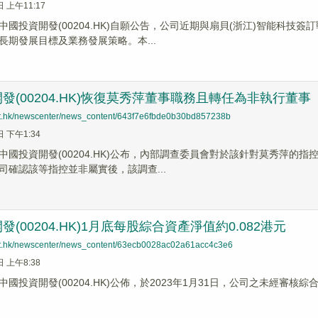
日 上午11:17
中國投資開發(00204.HK)自願公告，公司近期與扇貝(浙江)智能科
長期發展目標及業務發展策略。本...
發(00204.HK)恢復莫秀萍董事職務且轉任為非執行董事
net.hk/newscenter/news_content/643f7e6fbde0b30bd857238b
日 下午1:34
中國投資開發(00204.HK)公布，內部調查委員會對於該針對莫秀萍的
司確認該等指控並非屬實後，該調查...
(00204.HK)1月底每股綜合資產淨值約0.082港元
net.hk/newscenter/news_content/63ecb0028ac02a61acc4c3e6
日 上午8:38
國投資開發(00204.HK)公佈，於2023年1月31日，公司之未經審核