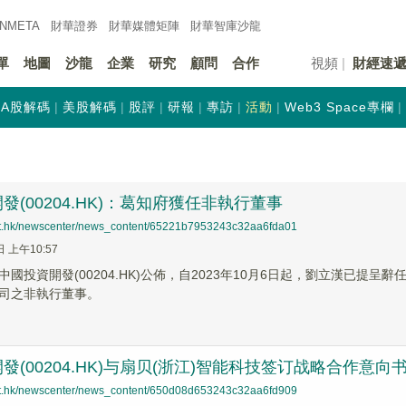
INMETA
財華證券
財華
媒體矩陣
財華
智庫沙龍
單
地圖
沙龍
企業
研究
顧問
合作
視頻
財經速
A股解碼
美股解碼
股評
研報
專訪
活動
Web3 Space專欄
發(00204.HK)：葛知府獲任非執行董事
net.hk/newscenter/news_content/65221b7953243c32aa6fda01
日 上午10:57
中國投資開發(00204.HK)公佈，自2023年10月6日起，劉立漢已
司之非執行董事。
發(00204.HK)与扇贝(浙江)智能科技签订战略合作意向
net.hk/newscenter/news_content/650d08d653243c32aa6fd909