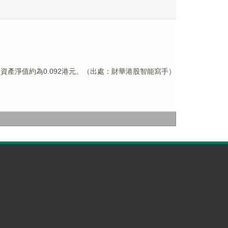
綜合資產淨值約為0.092港元。（出處：財華港股智能寫手）