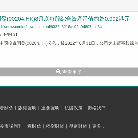
(00204.HK)8月底每股綜合資產淨值約為0.092港元
net.hk/newscenter/news_content/6322e3218ac02a0d807bcd3c
日 下午4:31
國投資開發(00204.HK)公佈，於2022年8月31日，公司之未經審核
查看更多
者關係
|
版權聲明
|
重要聲明
|
私隱政策
|
聯絡我們
券市場周刊
|
壹財信
|
權衡財經
|
攬富財經
|
更多...