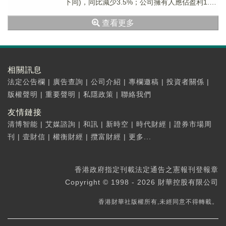
下同)，同比減少3.5%；公司擁有人應佔盈利1.37
億元，去年同期為虧損...
查看更多
相關訊息
法定公告欄
|
廣告查詢
|
公司介紹
|
專欄邀稿
|
投資者關係
|
版權聲明
|
重要聲明
|
私隱政策
|
聯絡我們
友情鏈接
清博智能
|
艾媒諮詢
|
和訊
|
新時空
|
時代財經
|
證券市場周
刊
|
壹財信
|
權衡財經
|
攬富財經
|
更多...
香港政府指定刊載法定通告之憲報刊登報章
Copyright © 1998 - 2026 財華控股有限公司
香港財華社版權所有,未經同意不得轉載。