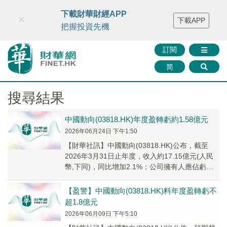
財華智庫網
FINTV
FINMETA
財華證券
媒體矩陣
下載財華財經APP
×
下載APP
智庫沙龍
聯絡我們
把握投資先機
訂閱
简
搜尋結果
中國動向(03818.HK)年度盈轉虧約1.58億元
2026年06月24日 下午1:50
【財華社訊】中國動向(03818.HK)公布，截至
2026年3月31日止年度，收入約17.15億元(人民
幣,下同)，同比增加2.1%；公司擁有人應佔虧損
1.58億元，去年同期為盈...
【盈警】中國動向(03818.HK)料年度盈轉虧不
超1.8億元
2026年06月09日 下午5:10