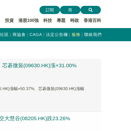
訂閱
简
遞
投資
港股100強
科技
專題
時政
香港百科
社區
商協會
CAGA
法定公告欄
服務
聯絡我們
微裝(09630.HK)漲+31.00%
漲幅+50.37%、芯碁微裝(09630.HK)漲幅
谷(08205.HK)跌23.26%