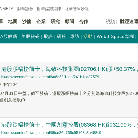
INMETA
財華證券
財華
媒體矩陣
財華
智庫沙龍
單
地圖
沙龍
企業
研究
顧問
合作
視頻
財經速
A股解碼
美股解碼
股評
研報
專訪
活動
Web3 Space專欄
股漲幅榜前十，海致科技集團(02706.HK)漲+50.37%，芯碁
net.hk/newscenter/news_content/6a6c32f1cebf241b1ca87579
日 下午1:30
7月31日午盤，截至發稿，港股漲幅榜前十名分別為海致科技集團(02706.HK)
國創意控股(0...
股跌幅榜前十，中國創意控股(08368.HK)跌32.00%，交大慧
net.hk/newscenter/news_content/69ce26b765c95108c8a488c9