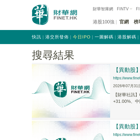
財華智庫網
FINTV
F
港股100強
官網
榜
快訊
港交所發佈
今日IPO
一圖解碼
港股解碼
搜尋結果
【異動股】港
https://www.fi
2026年07月31
【財華社訊】0
+31.00%、中
【異動股】港
https://www.fi