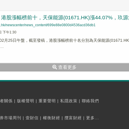
股漲幅榜前十，天保能源(01671.HK)漲44.07%，玖源集團(
net.hk/newscenter/news_content/699e88e0800d4536acd36db1
日 下午1:30
2月25日午盤，截至發稿，港股漲幅榜前十名分別為天保能源(01671.HK)漲幅4
..
查看更多
者關係
|
版權聲明
|
重要聲明
|
私隱政策
|
聯絡我們
券市場周刊
|
壹財信
|
權衡財經
|
攬富財經
|
更多...