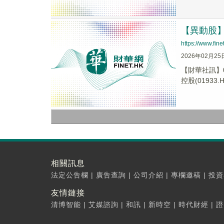
【異動股】港
https://www.fi
2026年02月25
【財華社訊】0
控股(01933.H.
相關訊息
法定公告欄
|
廣告查詢
|
公司介紹
|
專欄邀稿
|
投資
友情鏈接
清博智能
|
艾媒諮詢
|
和訊
|
新時空
|
時代財經
|
證