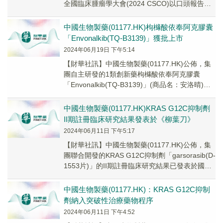
全國臨床腫瘤學大會(2024 CSCO)以口頭報告的
形式公佈了III期臨床(TQ...
中國生物製藥(01177.HK)枸櫞酸依奉阿克膠囊
「Envonalkib(TQ-B3139)」獲批上市
2024年06月19日 下午5:14
【財華社訊】中國生物製藥(01177.HK)公佈，集
團自主研發的1類創新藥枸櫞酸依奉阿克膠囊
「Envonalkib(TQ-B3139)」(商品名：安洛晴)已
獲得中國國家藥品監督管...
中國生物製藥(01177.HK)KRAS G12C抑制劑
II期註冊臨床研究結果發表於《柳葉刀》
2024年06月11日 下午5:17
【財華社訊】中國生物製藥(01177.HK)公佈，集
團聯合開發的KRAS G12C抑制劑「garsorasib(D-
1553片)」的II期註冊臨床研究結果已發表於國際
著名期刊《柳...
中國生物製藥(01177.HK)：KRAS G12C抑制
劑納入突破性治療藥物程序
2024年06月11日 下午4:52