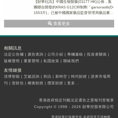
【財華社訊】中國生物製藥(01177.HK)公佈，集
團聯合開發的KRAS G12C抑制劑「garsorasib(D-
1553片)」已被中國國家藥品監督管理局藥品審評
中心(CDE)...
查看更多
相關訊息
法定公告欄
|
廣告查詢
|
公司介紹
|
專欄邀稿
|
投資者關係
|
版權聲明
|
重要聲明
|
私隱政策
|
聯絡我們
友情鏈接
清博智能
|
艾媒諮詢
|
和訊
|
新時空
|
時代財經
|
證券市場周
刊
|
壹財信
|
權衡財經
|
攬富財經
|
更多...
香港政府指定刊載法定通告之憲報刊登報章
Copyright © 1998 - 2026 財華控股有限公司
香港財華社版權所有,未經同意不得轉載。