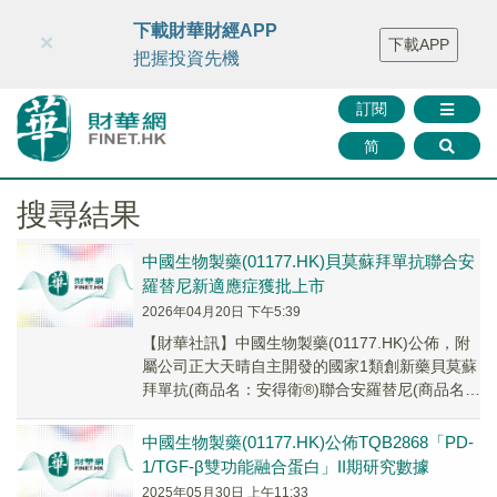
財華智庫網
FINTV
FINMETA
財華證券
媒體矩陣
下載財華財經APP
×
下載APP
智庫沙龍
聯絡我們
把握投資先機
訂閱
简
搜尋結果
中國生物製藥(01177.HK)​貝莫蘇拜單抗聯合安
羅替尼新適應症獲批上市
2026年04月20日 下午5:39
​【財華社訊】中國生物製藥(01177.HK)公佈，附
屬公司正大天晴自主開發的國家1類創新藥貝莫蘇
拜單抗(商品名：安得衛®)聯合安羅替尼(商品名：
福可維®)已獲得中國國家藥品監督...
中國生物製藥(01177.HK)公佈TQB2868「PD-
1/TGF-β雙功能融合蛋白」II期研究數據
2025年05月30日 上午11:33