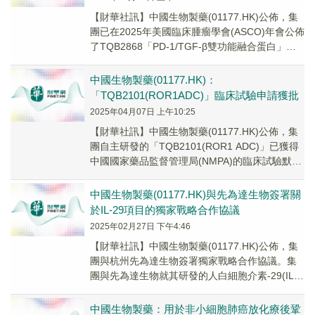
【財華社訊】中國生物製藥(01177.HK)公佈，集
團已在2025年美國臨床腫瘤學會(ASCO)年會公佈
了TQB2868「PD-1/TGF-β雙功能融合蛋白」聯
合安羅替尼與化療一...
中國生物製藥(01177.HK)：
「TQB2101(ROR1ADC)」臨床試驗申請獲批
2025年04月07日 上午10:25
【財華社訊】中國生物製藥(01177.HK)公佈，集
團自主研發的「TQB2101(ROR1 ADC)」已獲得
中國國家藥品監督管理局(NMPA)的臨床試驗默示
許可，擬用於治療晚期惡...
中國生物製藥(01177.HK)與先為達生物簽署關
於IL-29項目的獨家戰略合作協議
2025年02月27日 下午4:46
【財華社訊】中國生物製藥(01177.HK)公佈，集
團與杭州先為達生物簽署獨家戰略合作協議。集
團與先為達生物就其研發的人白細胞介素-29(IL-
29.也稱干擾素λ1)項目(集團內...
中國生物製藥：用於非小細胞肺癌放化療後鞏