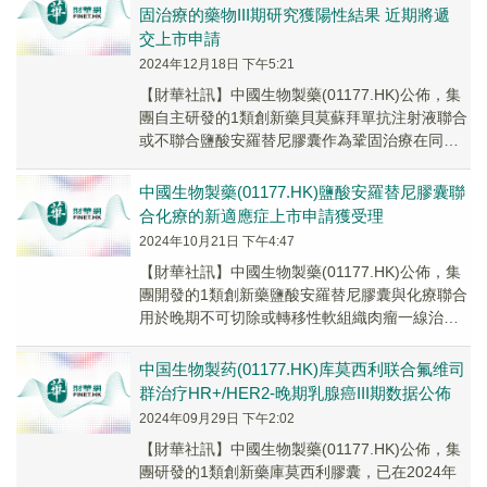
固治療的藥物III期研究獲陽性結果 近期將遞
交上市申請
2024年12月18日 下午5:21
【財華社訊】中國生物製藥(01177.HK)公佈，集
團自主研發的1類創新藥貝莫蘇拜單抗注射液聯合
或不聯合鹽酸安羅替尼膠囊作為鞏固治療在同步/
序貫放化療後未進展的、局部晚期/不可切...
中國生物製藥(01177.HK)鹽酸安羅替尼膠囊聯
合化療的新適應症上市申請獲受理
2024年10月21日 下午4:47
【財華社訊】中國生物製藥(01177.HK)公佈，集
團開發的1類創新藥鹽酸安羅替尼膠囊與化療聯合
用於晚期不可切除或轉移性軟組織肉瘤一線治療
的III期臨床研究(ALTN-III-0...
中国生物製药(01177.HK)库莫西利联合氟维司
群治疗HR+/HER2-晚期乳腺癌III期数据公佈
2024年09月29日 下午2:02
【財華社訊】中國生物製藥(01177.HK)公佈，集
團研發的1類創新藥庫莫西利膠囊，已在2024年