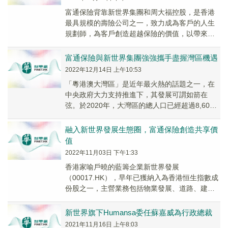
富通保險背靠新世界集團和周大福控股，是香港
最具規模的壽險公司之一，致力成為客戶的人生
規劃師，為客戶創造超越保險的價值，以帶來終
身保障為宗旨。其創新的產品設計在打破常規的
同時，亦實...
富通保險與新世界集團強強攜手盡握灣區機遇
2022年12月14日 上午10:53
「粵港澳大灣區」是近年最火熱的話題之一，在
中央政府大力支持推進下，其發展可謂如箭在
弦。於2020年，大灣區的總人口已經超過8,600
萬，地區生產總值達16,688億美元，區內潛力...
融入新世界發展生態圈，富通保險創造共享價
值
2022年11月03日 下午1:33
香港家喻戶曉的藍籌企業新世界發展
（00017.HK），早年已獲納入為香港恒生指數成
份股之一，主營業務包括物業發展、道路、建築
等等，業務遍佈粵港澳大灣區和及長三角地區。
該集團旗下的...
新世界旗下Humansa委任蘇嘉威為行政總裁
2021年11月16日 上午8:03