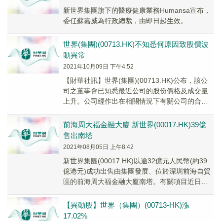
新世界集團旗下的醫療健康業務Humansa宣布，
委任蘇嘉威為行政總裁，由即日起生效。
世界(集團)(00713.HK)不知悉何原因致股價波
動異常
2021年10月09日 下午4:52
【財華社訊】世界(集團)(00713.HK)公布，該公
司之董事會已知悉最近公司的股份價格及成交量
上升。公司經作出在相關情況下有關公司的合理
查詢後，確認並沒有知悉導致價格及成交量波...
前海周大福金融大廈 新世界(00017.HK)39億
售出南塔
2021年08月05日 上午8:42
新世界集團(00017.HK)以逾32億元人民幣(約39
億港元)成功出售由集團發展、位於深圳前海自貿
區的前海周大福金融大廈南塔。有關項目近日已
完成網上簽約，集團將於南塔落成後，把...
【異動股】世界（集團）(00713-HK)漲
17.02%