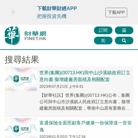
財華智庫網
FINTV
FINMETA
財華證券
媒體矩陣
下載財華財經APP
×
下載APP
智庫沙龍
聯絡我們
把握投資先機
訂閱
简
搜尋結果
世界(集團)(00713.HK)與中山沙溪鎮政府訂立
意向書 擬增建廠房面積及相關配套
2023年07月21日 上午8:41
【財華社訊】世界(集團)(00713.HK)公布，集團
公司與中山市沙溪鎮人民政府訂立意向書，擬增
建廠房面積及相關配套，華南中山原有業務在改
造後搬遷至該新廠房，改造後約50%多出之...
富通保險全面照顧客戶健康一份保障達一世安
逸
2023年01月20日 下午12:34