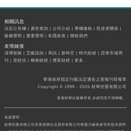
相關訊息
法定公告欄
|
廣告查詢
|
公司介紹
|
專欄邀稿
|
投資者關係
|
版權聲明
|
重要聲明
|
私隱政策
|
聯絡我們
友情鏈接
清博智能
|
艾媒諮詢
|
和訊
|
新時空
|
時代財經
|
證券市場周
刊
|
壹財信
|
權衡財經
|
攬富財經
|
更多...
香港政府指定刊載法定通告之憲報刊登報章
Copyright © 1998 - 2026 財華控股有限公司
香港財華社版權所有,未經同意不得轉載。
免責聲明：
財華控股有限公司及香港聯合交易所有限公司將盡力確保彼等所提供資料