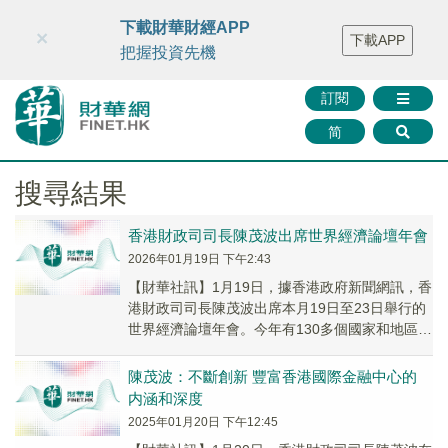
財華智庫網
FINTV
FINMETA
財華證券
媒體矩陣
下載財華財經APP
×
下載APP
智庫沙龍
聯絡我們
把握投資先機
訂閱
简
搜尋結果
香港財政司司長陳茂波出席世界經濟論壇年會
2026年01月19日 下午2:43
【財華社訊】1月19日，據香港政府新聞網訊，香
港財政司司長陳茂波出席本月19日至23日舉行的
世界經濟論壇年會。今年有130多個國家和地區近
3000名政商、金融、創科、文化藝術界以...
陳茂波：不斷創新 豐富香港國際金融中心的
内涵和深度
2025年01月20日 下午12:45