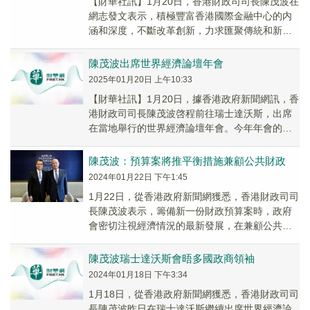
【財華社訊】1月20日，香港財政司司長陳茂波在
網志發文表示，積極豐富香港國際金融中心的内
涵和深度，不斷改革創新，力求匯聚傳統和新興
市場的資金、投資者和金融產品，合力推動更好
的區域...
陳茂波出席世界經濟論壇年會
2025年01月20日 上午10:33
【財華社訊】1月20日，據香港政府新聞網訊，香
港財政司司長陳茂波啓程前往瑞士達沃斯，出席
在當地舉行的世界經濟論壇年會。今年年會的主
題為智能時代的合作，議題包括重建國際間和社
會間的...
陳茂波：預算案將推平衡措施兼顧公共財政
2024年01月22日 下午1:45
1月22日，從香港政府新聞網獲悉，香港財政司司
長陳茂波表示，籌備新一份財政預算案時，政府
會密切注視經濟情況的最新發展，在兼顧公共財
政狀況下儘力推出適當平衡的措施，致力保持香
港的經...
陳茂波瑞士達沃斯會晤多國政商領袖
2024年01月18日 下午3:34
1月18日，從香港政府新聞網獲悉，香港財政司司
長陳茂波昨日在瑞士達沃斯繼續出席世界經濟論