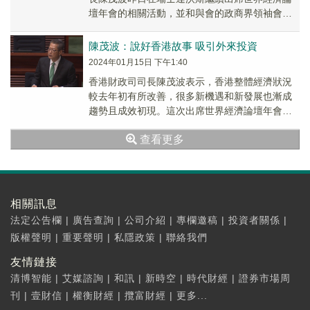
壇年會的相關活動，並和與會的政商界領袖會
面。陳茂波分别與多個來自中東、中亞等地區國
家的財金...
陳茂波：說好香港故事 吸引外來投資
2024年01月15日 下午1:40
香港財政司司長陳茂波表示，香港整體經濟狀況
較去年初有所改善，很多新機遇和新發展也漸成
趨勢且成效初現。這次出席世界經濟論壇年會期
間將向全球各地的政經、金融領袖介紹香港最新
查看更多
發展情況和...
相關訊息
法定公告欄
|
廣告查詢
|
公司介紹
|
專欄邀稿
|
投資者關係
|
版權聲明
|
重要聲明
|
私隱政策
|
聯絡我們
友情鏈接
清博智能
|
艾媒諮詢
|
和訊
|
新時空
|
時代財經
|
證券市場周
刊
|
壹財信
|
權衡財經
|
攬富財經
|
更多...