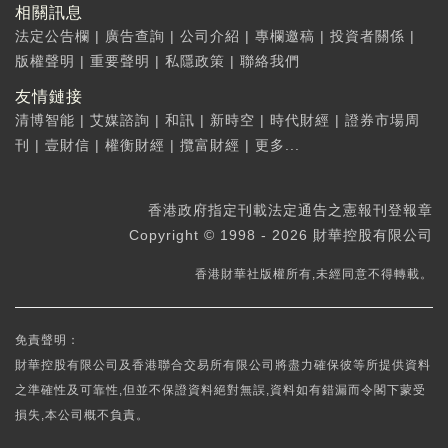
相關訊息
法定公告欄
|
廣告查詢
|
公司介紹
|
專欄邀稿
|
投資者關係
|
版權聲明
|
重要聲明
|
私隱政策
|
聯絡我們
友情鏈接
清博智能
|
艾媒諮詢
|
和訊
|
新時空
|
時代財經
|
證券市場周
刊
|
壹財信
|
權衡財經
|
攬富財經
|
更多...
香港政府指定刊載法定通告之憲報刊登報章
Copyright © 1998 - 2026 財華控股有限公司
香港財華社版權所有,未經同意不得轉載。
免責聲明：
財華控股有限公司及香港聯合交易所有限公司將盡力確保彼等所提供資料
之準確性及可靠性,但並不保證資料絕對無誤,資料如有錯漏而令閣下蒙受
損失,本公司概不負責。