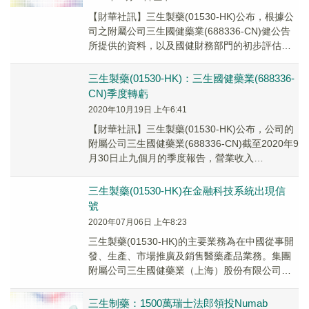
【財華社訊】三生製藥(01530-HK)公布，根據公
司之附屬公司三生國健藥業(688336-CN)健公告
所提供的資料，以及國健財務部門的初步評估，
國健對集團截至2020年12月3...
三生製藥(01530-HK)：三生國健藥業(688336-
CN)季度轉虧
2020年10月19日 上午6:41
【財華社訊】三生製藥(01530-HK)公布，公司的
附屬公司三生國健藥業(688336-CN)截至2020年9
月30日止九個月的季度報告，營業收入
586,069,181.43元(...
三生製藥(01530-HK)在金融科技系統出現信
號
2020年07月06日 上午8:23
三生製藥(01530-HK)的主要業務為在中國從事開
發、生產、市場推廣及銷售醫藥產品業務。集團
附屬公司三生國健藥業（上海）股份有限公司首
個中國自主研發的創新抗HER2單抗「伊尼妥...
三生制藥：1500萬瑞士法郎領投Numab