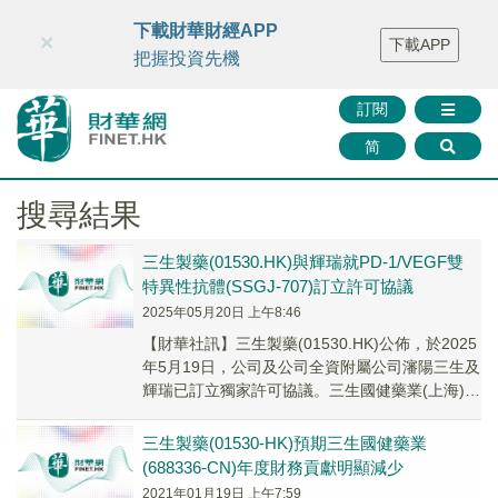
財華智庫網
FINTV
FINMETA
財華證券
媒體矩陣
下載財華財經APP
×
下載APP
智庫沙龍
聯絡我們
把握投資先機
訂閱
简
搜尋結果
三生製藥(01530.HK)與輝瑞就PD-1/VEGF雙
特異性抗體(SSGJ-707)訂立許可協議
2025年05月20日 上午8:46
【財華社訊】三生製藥(01530.HK)公佈，於2025
年5月19日，公司及公司全資附屬公司瀋陽三生及
輝瑞已訂立獨家許可協議。三生國健藥業(上海)股
份有限公司(「三生國健」，公司...
三生製藥(01530-HK)預期三生國健藥業
(688336-CN)年度財務貢獻明顯減少
2021年01月19日 上午7:59