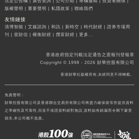
法定公告欄
|
廣告查詢
|
公司介紹
|
專欄邀稿
|
投資者關係
|
版權聲明
|
重要聲明
|
私隱政策
|
聯絡我們
友情鏈接
清博智能
|
艾媒諮詢
|
和訊
|
新時空
|
時代財經
|
證券市場周
刊
|
壹財信
|
權衡財經
|
攬富財經
|
更多...
香港政府指定刊載法定通告之憲報刊登報章
Copyright © 1998 - 2026 財華控股有限公司
香港財華社版權所有,未經同意不得轉載。
免責聲明：
財華控股有限公司及香港聯合交易所有限公司將盡力確保彼等所提供資料
之準確性及可靠性,但並不保證資料絕對無誤,資料如有錯漏而令閣下蒙受
損失,本公司概不負責。