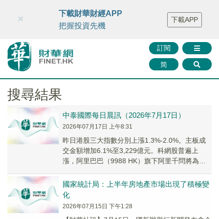
財華智庫網
FINTV
FINMETA
財華證券
媒體矩陣
下載財華財經APP
×
下載APP
智庫沙龍
聯絡我們
把握投資先機
訂閱
简
搜尋結果
中泰國際每日晨訊（2026年7月17日）
2026年07月17日 上午8:31
昨日港股三大指數分別上漲1.3%-2.0%。主板成
交金額增加6.1%至3,229億元。科網股普遍上
漲，阿里巴巴（9988 HK）旗下阿里千問將為蘋
果國行版Apple智能用戶提供服...
國家統計局：上半年房地產市場出現了積極變
化
2026年07月15日 下午1:28