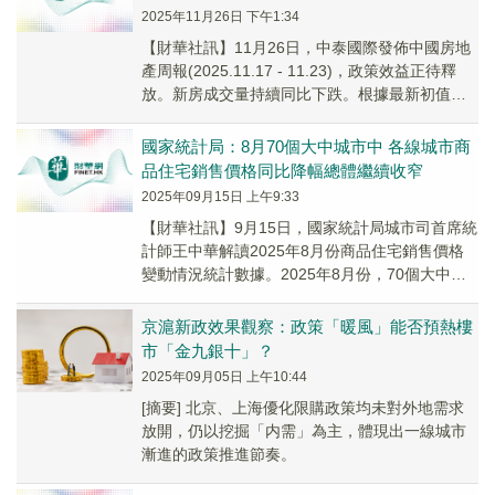
2025年11月26日 下午1:34
【財華社訊】11月26日，中泰國際發佈中國房地
產周報(2025.11.17 - 11.23)，政策效益正待釋
放。新房成交量持續同比下跌。根據最新初值及
近周重列後的數字，上周(至1...
國家統計局：8月70個大中城市中 各線城市商
品住宅銷售價格同比降幅總體繼續收窄
2025年09月15日 上午9:33
【財華社訊】9月15日，國家統計局城市司首席統
計師王中華解讀2025年8月份商品住宅銷售價格
變動情況統計數據。2025年8月份，70個大中城
市中，各線城市商品住宅銷售價格環比下降...
京滬新政效果觀察：政策「暖風」能否預熱樓
市「金九銀十」？
2025年09月05日 上午10:44
[摘要] 北京、上海優化限購政策均未對外地需求
放開，仍以挖掘「内需」為主，體現出一線城市
漸進的政策推進節奏。