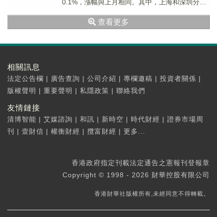
0.1%，漲幅與上月相同。其中，上海和深圳分别
上漲0.7%和0.1%，北京和廣州分别下降...
查看更多
相關訊息
法定公告欄
|
廣告查詢
|
公司介紹
|
專欄邀稿
|
投資者關係
|
版權聲明
|
重要聲明
|
私隱政策
|
聯絡我們
友情鏈接
清博智能
|
艾媒諮詢
|
和訊
|
新時空
|
時代財經
|
證券市場周
刊
|
壹財信
|
權衡財經
|
攬富財經
|
更多...
香港政府指定刊載法定通告之憲報刊登報章
Copyright © 1998 - 2026 財華控股有限公司
香港財華社版權所有,未經同意不得轉載。