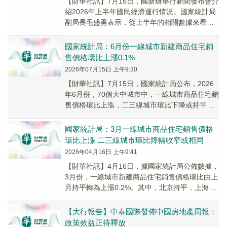
【財華社訊】7月15日，國新辦舉行新聞發布會介
紹2026年上半年國民經濟運行情況。國家統計局
副局長毛盛勇表示，從上半年的相關數據來看，
政策成效逐步顯現，房地產市場出現了積極變
化。...
國家統計局：6月份一線城市新建商品住宅銷
售價格環比上漲0.1%
2026年07月15日 上午9:30
【財華社訊】7月15日，國家統計局公布，2026
年6月份，70個大中城市中，一線城市商品住宅銷
售價格環比上漲，二三線城市環比下降或持平，
一二三線城市同比降幅總體繼續收窄。新建商
品...
國家統計局：3月一線城市商品住宅銷售價格
環比上漲 二三線城市環比降幅收窄或相同
2026年04月16日 上午9:41
​【財華社訊】4月16日，據國家統計局公佈數據，
3月份，一線城市新建商品住宅銷售價格環比由上
月持平轉為上漲0.2%。其中，北京持平，上海、
廣州和深圳分別上漲0.3%、0.3%和0...
【大行報告】中泰國際發佈中國房地產周報：
政策效益正待釋放