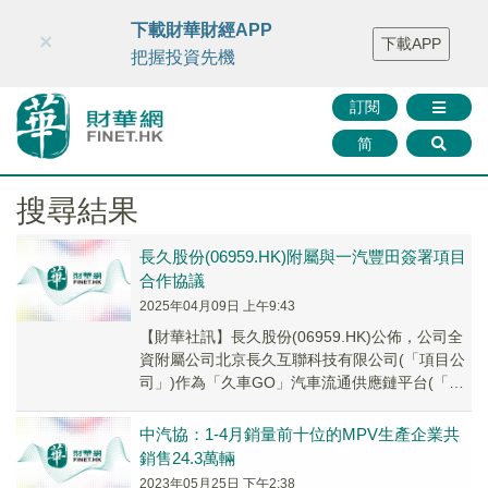
財華智庫網
FINTV
FINMETA
財華證券
媒體矩陣
下載財華財經APP
×
下載APP
智庫沙龍
聯絡我們
把握投資先機
訂閱
简
搜尋結果
長久股份(06959.HK)附屬與一汽豐田簽署項目
合作協議
2025年04月09日 上午9:43
【財華社訊】長久股份(06959.HK)公佈，公司全
資附屬公司北京長久互聯科技有限公司(「項目公
司」)作為「久車GO」汽車流通供應鏈平台(「久
車GO平台」)的運營主體，近期已與一...
中汽協：1-4月銷量前十位的MPV生產企業共
銷售24.3萬輛
2023年05月25日 下午2:38