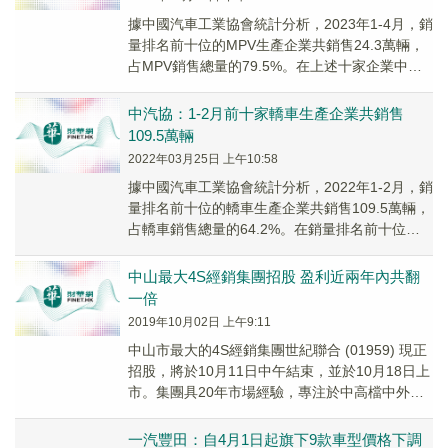
據中國汽車工業協會統計分析，2023年1-4月，銷
量排名前十位的MPV生產企業共銷售24.3萬輛，
占MPV銷售總量的79.5%。在上述十家企業中，
與上年同期相比，廣汽乘用車、比亞...
中汽協：1-2月前十家轎車生產企業共銷售
109.5萬輛
2022年03月25日 上午10:58
據中國汽車工業協會統計分析，2022年1-2月，銷
量排名前十位的轎車生產企業共銷售109.5萬輛，
占轎車銷售總量的64.2%。在銷量排名前十位的
轎車生產企業中，與上年同期相比，一...
中山最大4S經銷集團招股 盈利近兩年內共翻
一倍
2019年10月02日 上午9:11
中山市最大的4S經銷集團世紀聯合 (01959) 現正
招股，將於10月11日中午結束，並於10月18日上
市。集團具20年市場經驗，專注於中高檔中外合
資及國際品牌，包括東風日產、北...
一汽豐田：自4月1日起旗下9款車型價格下調