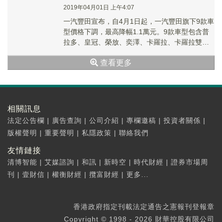
2019年04月01日 上午4:07
一汽豐田宣布，自4月1日起，一汽豐田旗下9款車
型價格下調，最高降幅1.1萬元。9款車型包含普
拉多、皇冠、榮放、奕澤、卡羅拉、卡羅拉雙
擎、卡羅拉雙擎E+、威馳、威馳FS。其中，普拉
查看更多
多最高降幅1.1萬元。
相關訊息
法定公告欄
|
廣告查詢
|
公司介紹
|
專欄邀稿
|
投資者關係
|
版權聲明
|
重要聲明
|
私隱政策
|
聯絡我們
友情鏈接
清博智能
|
艾媒諮詢
|
和訊
|
新時空
|
時代財經
|
證券市場周
刊
|
壹財信
|
權衡財經
|
攬富財經
|
更多...
香港政府指定刊載法定通告之憲報刊登報章
Copyright © 1998 - 2026 財華控股有限公司