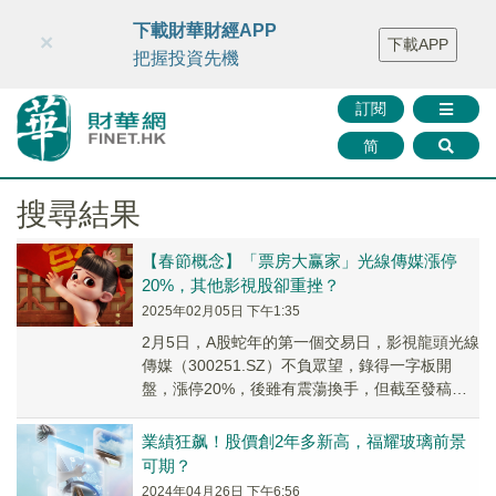
財華智庫網
FINTV
FINMETA
財華證券
媒體矩陣
下載財華財經APP
×
下載APP
智庫沙龍
聯絡我們
把握投資先機
訂閱
简
搜尋結果
【春節概念】「票房大赢家」光線傳媒漲停
20%，其他影視股卻重挫？
2025年02月05日 下午1:35
2月5日，A股蛇年的第一個交易日，影視龍頭光線
傳媒（300251.SZ）不負眾望，錄得一字板開
盤，漲停20%，後雖有震蕩換手，但截至發稿，
公司仍牢牢封住漲停板，目前公司報11.4...
業績狂飙！股價創2年多新高，福耀玻璃前景
可期？
2024年04月26日 下午6:56