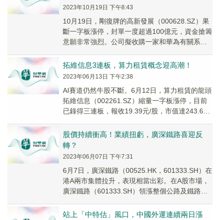
2023年10月19日 下午8:43
10月19日，剛復牌的高新發展（000628.SZ）果
斷一字板漲停，封單一度超過100億元，資金搶籌
意願非常強烈。公司擬收購一家和華為有關系的
算力企業，剛好踩中A股的熱點，成功站上風口。
拓維信息3連板，算力租賃概念迎高潮！
2023年06月13日 下午2:38
AI賽道仍然牛股不斷。6月12日，算力租賃的龍頭
拓維信息（002261.SZ）縮量一字板漲停，目前
已錄得三連板，報收19.39元/股，市值達243.6億
元。
股價持續衝高！業績扭虧，廣深鐵路喜迎反
轉？
2023年06月07日 下午7:31
6月7日，廣深鐵路（00525.HK，601333.SH）在
港A兩市集體拉升，表現相當出彩。在A股市場，
廣深鐵路（601333.SH）領漲整個公路及鐵路概
念板塊，錄得「一字板」漲停。
站上「中特估」風口，中國外運連續兩日漲