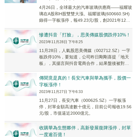
4月26日，全球最大的汽車玻璃供應商——福耀玻
璃在A股和H股雙雙大漲。福耀玻璃(600660.SH)
錄得一字板漲停，報49.23元/股，創2021年12月
以來新高。
慘遭抖音「打臉」，思美傳媒股價跌停10%！
2023年11月28日 下午8:25
11月28日，人氣股思美傳媒（002712.SZ）一字
板跌停10%，要知道，公司昨日剛剛喜提「地天
板」，其揚言與抖音電商合作，結果盤後被對方
「光速」辟謠，今日股價被迅速打回原形，...
傳聞竟是真的！長安汽車與華為攜手，股價一
字板漲停！
2023年11月27日 下午6:33
11月27日，長安汽車（000625.SZ）一字板漲
停，封單金額高達數十億元，目前公司報收19.56
元/股，市值逼近2000億元。
收購華為生態夥伴，高新發展復牌漲停，封單
一度逾百億！