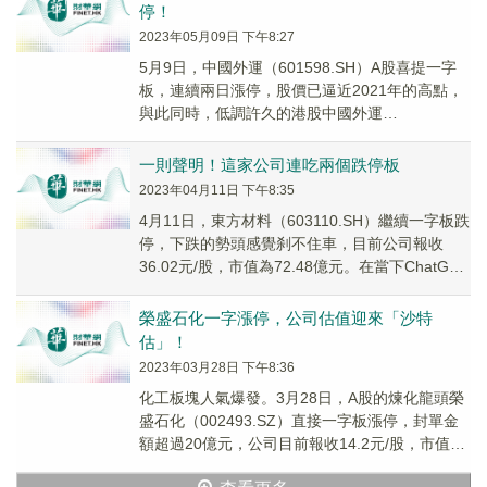
停！
2023年05月09日 下午8:27
5月9日，中國外運（601598.SH）A股喜提一字
板，連續兩日漲停，股價已逼近2021年的高點，
與此同時，低調許久的港股中國外運
（00598.HK）近兩天亦表現活躍，累計上漲約
16%。
一則聲明！這家公司連吃兩個跌停板
2023年04月11日 下午8:35
4月11日，東方材料（603110.SH）繼續一字板跌
停，下跌的勢頭感覺刹不住車，目前公司報收
36.02元/股，市值為72.48億元。在當下ChatGPT
概念股熱火朝天的背景下，...
榮盛石化一字漲停，公司估值迎來「沙特
估」！
2023年03月28日 下午8:36
化工板塊人氣爆發。3月28日，A股的煉化龍頭榮
盛石化（002493.SZ）直接一字板漲停，封單金
額超過20億元，公司目前報收14.2元/股，市值達
1438億元。身為PTA三巨頭的...