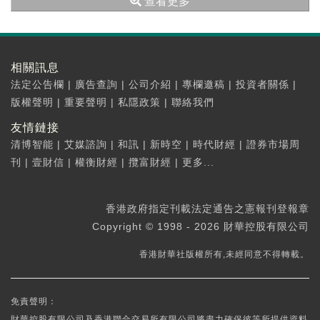
查看更多
相關訊息
法定公告欄
|
廣告查詢
|
公司介紹
|
專欄邀稿
|
投資者關係
|
版權聲明
|
重要聲明
|
私隱政策
|
聯絡我們
友情鏈接
清博智能
|
艾媒諮詢
|
和訊
|
新時空
|
時代財經
|
證券市場周
刊
|
壹財信
|
權衡財經
|
攬富財經
|
更多...
香港政府指定刊載法定通告之憲報刊登報章
Copyright © 1998 - 2026 財華控股有限公司
香港財華社版權所有,未經同意不得轉載。
免責聲明：
財華控股有限公司及香港聯合交易所有限公司將盡力確保彼等所提供資料