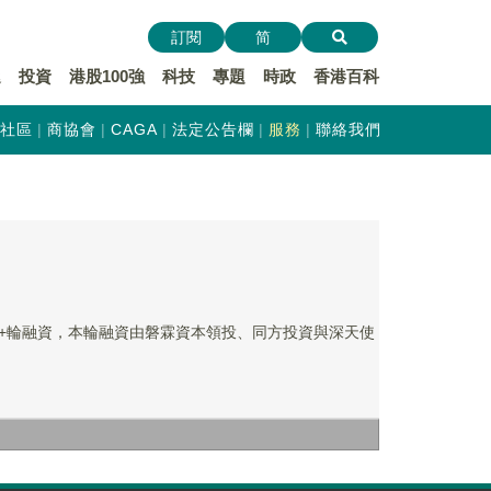
訂閱
简
遞
投資
港股100強
科技
專題
時政
香港百科
社區
商協會
CAGA
法定公告欄
服務
聯絡我們
使++輪融資，本輪融資由磐霖資本領投、同方投資與深天使