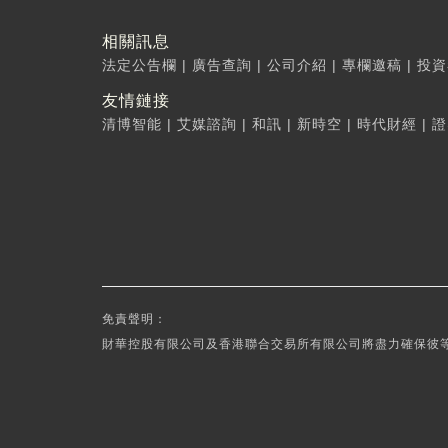
相關訊息
法定公告欄
|
廣告查詢
|
公司介紹
|
專欄邀稿
|
投資
友情鏈接
清博智能
|
艾媒諮詢
|
和訊
|
新時空
|
時代財經
|
證
免責聲明：
財華控股有限公司及香港聯合交易所有限公司將盡力確保彼等