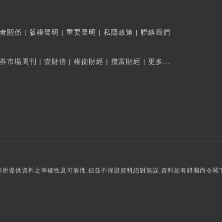
者關係
|
版權聲明
|
重要聲明
|
私隱政策
|
聯絡我們
券市場周刊
|
壹財信
|
權衡財經
|
攬富財經
|
更多...
所提供資料之準確性及可靠性,但並不保證資料絕對無誤,資料如有錯漏而令閣