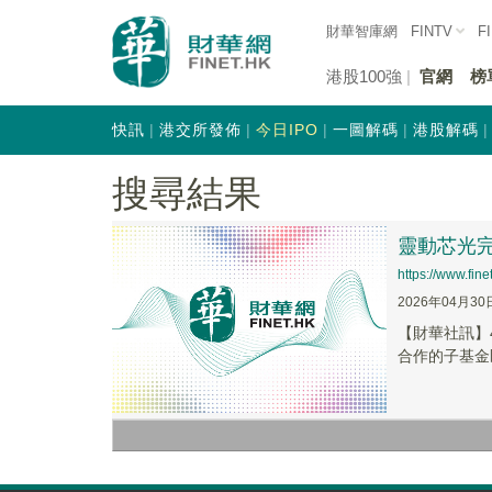
財華智庫網
FINTV
F
港股100強
官網
榜
快訊
港交所發佈
今日IPO
一圖解碼
港股解碼
搜尋結果
​靈動芯光
https://www.fi
2026年04月30
​【財華社訊
合作的子基金