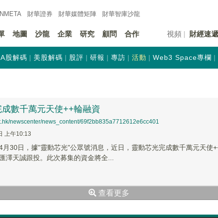
INMETA
財華證券
財華
媒體矩陣
財華
智庫沙龍
單
地圖
沙龍
企業
研究
顧問
合作
視頻
財經速
A股解碼
美股解碼
股評
研報
專訪
活動
Web3 Space專欄
完成數千萬元天使++輪融資
net.hk/newscenter/news_content/69f2bb835a7712612e6cc401
日 上午10:13
】4月30日，據"靈動芯光"公眾號消息，近日，靈動芯光完成數千萬元天
匯澤天誠跟投。此次募集的資金將全...
查看更多