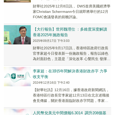
財華社2025年12月8日訊， DWS首席美國經濟學
家Christian Scherrmann今日就即將舉行的12月
FOMC會議發表的前瞻評論。
【大行報告】世邦魏理仕 ：多維度深度解讀
香港2025年施政報告
2025年09月17日 下午3:03
財華社2025年9月17日訊，香港特區政府行政長
官李家超今日發表新一份施政報告，報告以綠色
為封面顔色，主題是「深化改革 心繫民生 發揮優
勢 同創未來」。世邦魏理仕第一時間跟進解讀。
李家超：在3到5年間解決香港財政赤字 力爭
收支平衡
2024年12月16日 下午2:40
【財華社訊】12月16日，據香港政府新聞網訊，
香港特區行政長官李家超12月13日在北京述職後
會見傳媒，關於香港面臨財政赤字問題，李家超
表示，要經過三至五年間，會將財赤處理好，力
爭收支平衡。
人民幣兌美元中間價報6.3014 調升208個基