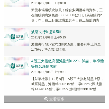
2021年12月09日 上午8:08
新股市場繼續吹淡風﹗綜合多間證券商資料，正
在招股的商湯集團(00020.HK)次日孖展超購約2
倍；昨日截止孖展認購並於今日截止招股的青瓷
遊戲(06633.HK)更單日遭大額「抽飛...
波蘭央行加息0.5厘
2021年12月09日 上午5:15
波蘭央行NBP宣布加息0.5厘，主要利率上調至
1.75%，符合市場預期。
A股三大指數高開滬指漲0.22% 鴻蒙、半導體
等概念漲幅居前
2021年12月08日 上午9:31
【財華社訊】12月8日，A股三大指數開盤上漲，
截至開盤，滬指報3602.82點，漲0.22%;深成指
報14748.65點，漲0.35%;創指報3388.32點，漲
0.58%。行業...
查看更多