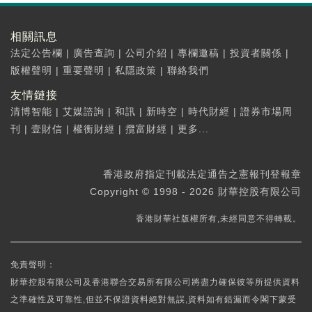
相關訊息
法定公告欄
|
廣告查詢
|
公司介紹
|
專欄邀稿
|
投資者關係
|
版權聲明
|
重要聲明
|
私隱政策
|
聯絡我們
友情鏈接
清博智能
|
艾媒諮詢
|
和訊
|
新時空
|
時代財經
|
證券市場周
刊
|
壹財信
|
權衡財經
|
攬富財經
|
更多...
香港政府指定刊載法定通告之憲報刊登報章
Copyright © 1998 - 2026 財華控股有限公司
香港財華社版權所有,未經同意不得轉載。
免責聲明：
財華控股有限公司及香港聯合交易所有限公司將盡力確保彼等所提供資料
之準確性及可靠性,但並不保證資料絕對無誤,資料如有錯漏而令閣下蒙受