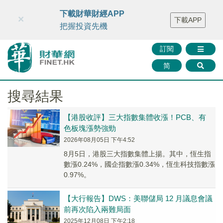
財華智庫網
FINTV
FINMETA
財華證券
媒體矩陣
下載財華財經APP
×
下載APP
智庫沙龍
聯絡我們
把握投資先機
訂閱
简
搜尋結果
【港股收評】三大指數集體收漲！PCB、有
色板塊漲勢強勁
2026年08月05日 下午4:52
8月5日，港股三大指數集體上揚。其中，恆生指
數漲0.24%，國企指數漲0.34%，恆生科技指數漲
0.97%。
【大行報告】DWS：美聯儲局 12 月議息會議
前再次陷入兩難局面
2025年12月08日 下午2:18