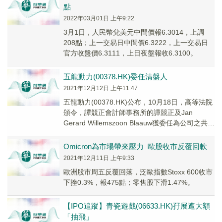
點
2022年03月01日 上午9:22
3月1日，人民幣兌美元中間價報6.3014，上調
208點；上一交易日中間價6.3222，上一交易日
官方收盤價6.3111，上日夜盤報收6.3100。
五龍動力(00378.HK)委任清盤人
2021年12月12日 上午11:47
五龍動力(00378.HK)公布，10月18日，高等法院
頒令，譚競正會計師事務所的譚競正及Jan
Gerard Willemszoon Blaauw獲委任為公司之共同
及各別清盤人。
Omicron為市場帶來壓力 歐股收市反覆回軟
2021年12月11日 上午9:33
歐洲股市周五反覆回落，泛歐指數Stoxx 600收市
下挫0.3%，報475點；零售股下滑1.47%。
【IPO追蹤】青瓷遊戲(06633.HK)孖展遭大額
「抽飛」