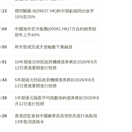
7:13
禮邦醫藥-B(09637.HK)料中期虧損同比收窄
15%至25%
7:04
中國海外宏洋集團(00081.HK)7月合約銷售額
按年上升44%
6:53
和光智成完成天使輪數千萬融資
6:51
10年期港元特區政府機構債券將於2026年8月
12日透過重開進行投標
6:43
5年期港元特區政府機構債券將於2026年8月
12日透過重開進行投標
6:39
1年期港元隔夜平均指數掛鉤債券將於2026年8
月12日進行投標
6:28
香港證監會就中國糖果前高管的失當行為取得
13年取消資格令