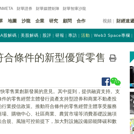
INMETA
財華證券
財華
媒體矩陣
財華
智庫沙龍
單
地圖
沙龍
企業
研究
顧問
合作
視頻
財經速
A股解碼
美股解碼
股評
研報
專訪
活動
Web3 Space專欄
符合條件的新型優質零售
加快零售業創新發展的意見。其中提到，提供融資支持。支
條件的零售經營主體發行資產支持型證券和商業不動產投
的行業授信政策。推動符合條件的零售經營主體享受服務
商場、購物中心、社區商業、農貿市場等消費基礎設施項
法合規、風險可控前提下，加大對設施設備節能降碳和數