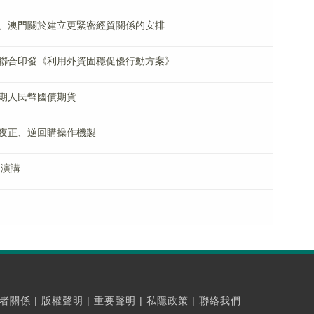
、澳門關於建立更緊密經貿關係的安排
聯合印發《利用外資固穩促優行動方案》
期人民幣國債期貨
夜正、逆回購操作機製
題演講
者關係
|
版權聲明
|
重要聲明
|
私隱政策
|
聯絡我們