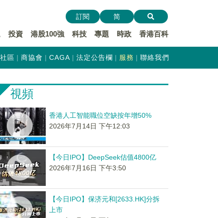
訂閱
简
遞
投資
港股100強
科技
專題
時政
香港百科
社區
商協會
CAGA
法定公告欄
服務
聯絡我們
視頻
香港人工智能職位空缺按年增50%
2026年7月14日 下午12:03
【今日IPO】DeepSeek估值4800亿
2026年7月16日 下午3:50
【今日IPO】保济元和[2633.HK]分拆
上市