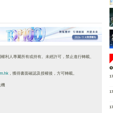
關權利人專屬所有或持有。未經許可，禁止進行轉載、
om.hk
，獲得書面確認及授權後，方可轉載。
1
先機
1
1