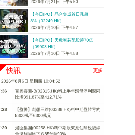
2026年7月21日 下午5:50
【今日IPO】晶合集成首日涨超
8%（02249.HK）
2026年7月10日 下午4:57
【今日IPO】天数智芯配股筹70亿
（09903.HK）
2026年7月10日 下午4:58
快訊
更多
2026年8月6日 星期四 10:04:52
7:36
百奧賽圖-B(02315.HK)料上半年歸母淨利潤同
比增391.87%至412.71%
7:28
【盈警】創想三維(03388.HK)料中期盈转亏約
5300萬至6300萬元
7:20
湯臣集團(00258.HK)料中期股東應佔除稅後綜
合溢利同比下跌85%至90%