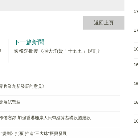
1
返回上頁
1
下一篇新聞
1
發
國務院批覆《擴大消費「十五五」規劃》
1
1
零售業創新發展的意見》
開展試營運
1
作備忘錄 加強香港離岸人民幣結算基礎設施建設
1
"規劃》批覆 推進"三大球"振興發展