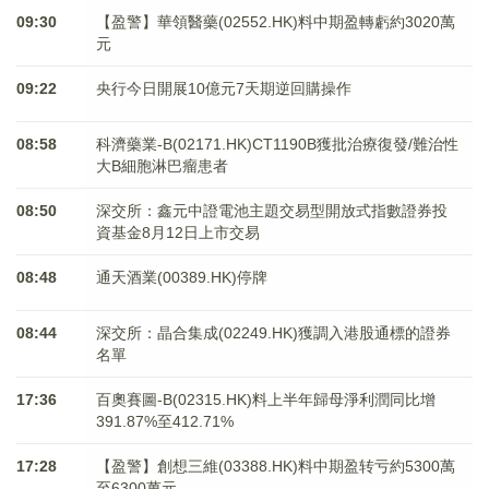
09:30
【盈警】華領醫藥(02552.HK)料中期盈轉虧約3020萬
元
09:22
央行今日開展10億元7天期逆回購操作
08:58
科濟藥業-B(02171.HK)CT1190B獲批治療復發/難治性
大B細胞淋巴瘤患者
08:50
深交所：鑫元中證電池主題交易型開放式指數證券投
資基金8月12日上市交易
08:48
通天酒業(00389.HK)停牌
08:44
深交所：晶合集成(02249.HK)獲調入港股通標的證券
名單
17:36
百奧賽圖-B(02315.HK)料上半年歸母淨利潤同比增
391.87%至412.71%
17:28
【盈警】創想三維(03388.HK)料中期盈转亏約5300萬
至6300萬元