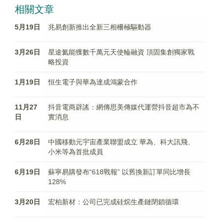
相關文章
5月19日
兆易創新推出全新三相柵極驅動器
3月26日
星途氦能獲數千萬元天使輪融資 頂固集創獨家戰
略投資
1月19日
恒生電子與華為達成鴻蒙合作
11月27
抖音電商辟謠：網傳思美傳媒代運營抖音超市為不
日
實消息
6月28日
中國移動元宇宙產業聯盟成立 華為、科大訊飛、
小米等為首批成員
6月19日
蘇寧易購發布“618戰報” 以舊換新訂單同比增長
128%
3月20日
宏柏新材：公司已完成硅烷生產鏈閉鎖循環