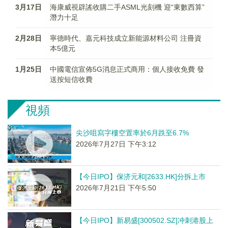
3月17日
海康威視辟謠收購二手ASML光刻機 迎“東數西算”
潛力十足
2月28日
寧德時代、嘉元科技成立新能源材料公司 注冊資
本5億元
1月25日
中國電信宣佈5G消息正式商用：個人接收免費 發
送按短信收費
視頻
尖沙咀寫字樓空置率於6月跌至6.7%
2026年7月27日 下午3:12
【今日IPO】保济元和[2633.HK]分拆上市
2026年7月21日 下午5:50
【今日IPO】新易盛[300502.SZ]冲刺港股上