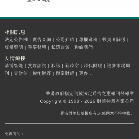
相關訊息
法定公告欄
|
廣告查詢
|
公司介紹
|
專欄邀稿
|
投資者關係
|
版權聲明
|
重要聲明
|
私隱政策
|
聯絡我們
友情鏈接
清博智能
|
艾媒諮詢
|
和訊
|
新時空
|
時代財經
|
證券市場周
刊
|
壹財信
|
權衡財經
|
攬富財經
|
更多...
香港政府指定刊載法定通告之憲報刊登報章
Copyright © 1998 - 2026 財華控股有限公司
香港財華社版權所有,未經同意不得轉載。
免責聲明：