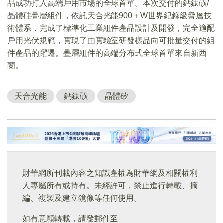
品成功打入高端戶用市場的全球首單。本次交付的鈣鈦礦/
晶體硅疊層組件，依託天合光能900＋W世界紀錄級疊層技
術體系，完成了標準化工業組件產品設計及開發，完全適配
戶用光伏規範，實現了由實驗室研發樣品向可批量交付的組
件產品的躍遷。疊層組件的高端分布式全球首單來自新西
蘭。
天合光能
鈣鈦礦
晶體矽
財華網所刊載內容之知識產權為財華網及相關權利
人專屬所有或持有。未經許可，禁止進行轉載、摘
編、複製及建立鏡像等任何使用。
如有意願轉載，請發郵件至