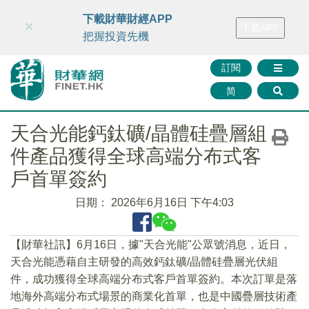
財華智庫網
FINTV
FINMETA
財華證券
媒體矩陣
下載財華財經APP
×
下載APP
智庫沙龍
聯絡我們
把握投資先機
訂閱
简
天合光能鈣鈦礦/晶體硅疊層組
件產品獲得全球高端分布式客
戶首單簽約
日期：
2026年6月16日 下午4:03
【財華社訊】6月16日，據"天合光能"公眾號消息，近日，
天合光能憑藉自主研發的高效鈣鈦礦/晶體硅疊層光伏組
件，成功獲得全球高端分布式客戶首單簽約。本次訂單是落
地海外高端分布式場景的商業化首單，也是中國疊層技術產