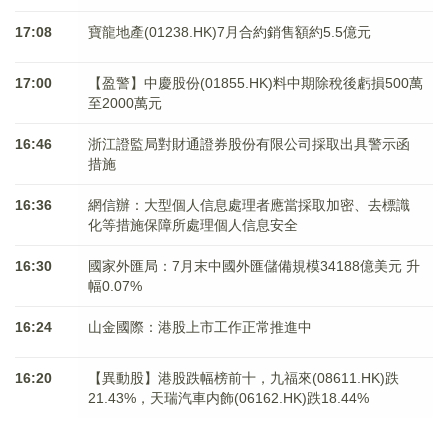
17:08
寶龍地產(01238.HK)7月合約銷售額約5.5億元
17:00
【盈警】中慶股份(01855.HK)料中期除稅後虧損500萬
至2000萬元
16:46
浙江證監局對財通證券股份有限公司採取出具警示函
措施
16:36
網信辦：大型個人信息處理者應當採取加密、去標識
化等措施保障所處理個人信息安全
16:30
國家外匯局：7月末中國外匯儲備規模34188億美元 升
幅0.07%
16:24
山金國際：港股上市工作正常推進中
16:20
【異動股】港股跌幅榜前十，九福來(08611.HK)跌
21.43%，天瑞汽車内飾(06162.HK)跌18.44%