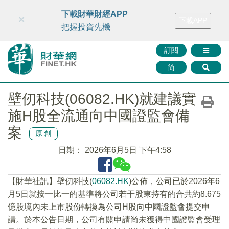
財華智庫網
FINTV
FINMETA
財華證券
媒體矩陣
下載財華財經APP
×
下載APP
智庫沙龍
聯絡我們
把握投資先機
訂閱
简
壁仞科技(06082.HK)就建議實
施H股全流通向中國證監會備
案
原創
日期：
2026年6月5日 下午4:58
【財華社訊】壁仞科技(
06082.HK
)公佈，公司已於2026年6
月5日就按一比一的基準將公司若干股東持有的合共約8.675
億股境內未上市股份轉換為公司H股向中國證監會提交申
請。於本公告日期，公司有關申請尚未獲得中國證監會受理