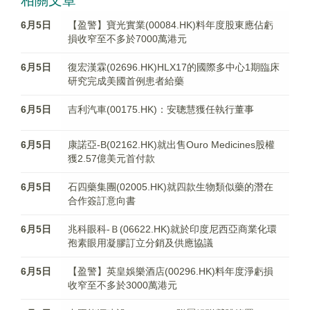
相關文章
6月5日
【盈警】寶光實業(00084.HK)料年度股東應佔虧
損收窄至不多於7000萬港元
6月5日
復宏漢霖(02696.HK)HLX17的國際多中心1期臨床
研究完成美國首例患者給藥
6月5日
吉利汽車(00175.HK)：安聰慧獲任執行董事
6月5日
康諾亞-B(02162.HK)就出售Ouro Medicines股權
獲2.57億美元首付款
6月5日
石四藥集團(02005.HK)就四款生物類似藥的潛在
合作簽訂意向書
6月5日
兆科眼科-Ｂ(06622.HK)就於印度尼西亞商業化環
孢素眼用凝膠訂立分銷及供應協議
6月5日
【盈警】英皇娛樂酒店(00296.HK)料年度淨虧損
收窄至不多於3000萬港元