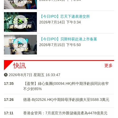
【今日IPO】芯天下递表港交所
2026年7月14日 下午3:34
【今日IPO】贝斯特获赴港上市备案
2026年7月15日 下午5:50
快訊
更多
2026年8月7日 星期五 16:33:48
17:35
【盈警】綠心集團(00094.HK)料中期淨虧損同比收窄
不少於85%
17:26
德適-B(02526.HK)中期歸母淨虧損擴大至5588.3萬元
17:11
香港金管局：7月底官方外匯儲備資產為4478億美元