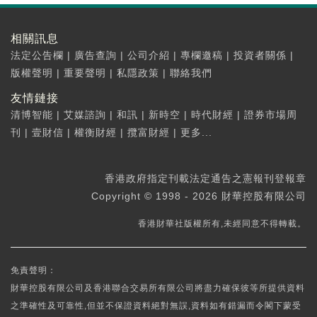
相關訊息
法定公告欄
|
廣告查詢
|
公司介紹
|
專欄邀稿
|
投資者關係
|
版權聲明
|
重要聲明
|
私隱政策
|
聯絡我們
友情鏈接
清博智能
|
艾媒諮詢
|
和訊
|
新時空
|
時代財經
|
證券市場周
刊
|
壹財信
|
權衡財經
|
攬富財經
|
更多...
香港政府指定刊載法定通告之憲報刊登報章
Copyright © 1998 - 2026 財華控股有限公司
香港財華社版權所有,未經同意不得轉載。
免責聲明：
財華控股有限公司及香港聯合交易所有限公司將盡力確保彼等所提供資料
之準確性及可靠性,但並不保證資料絕對無誤,資料如有錯漏而令閣下蒙受