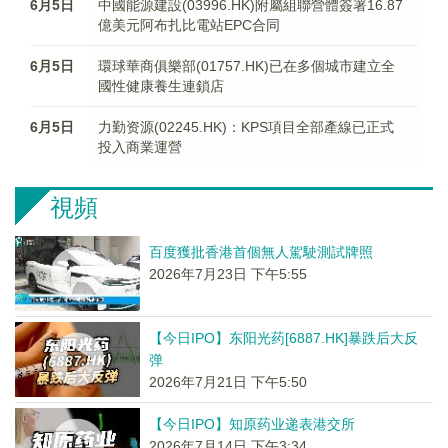
6月5日
中國能源建設(03996.HK)附屬組聯營體簽署16.87
億美元阿布扎比電站EPC合同
6月5日
環球華商俱樂部(01757.HK)已在多個城市建立全
國性健康養生連鎖店
6月5日
力勤资源(02245.HK)：KPS項目全部產線已正式
投入商業運營
視頻
百度獲批香港首個無人駕駛測試牌照
2026年7月23日 下午5:55
【今日IPO】东阳光药[6887.HK]暴跌后大反
弹
2026年7月21日 下午5:50
【今日IPO】知原药业递表港交所
2026年7月14日 下午3:34