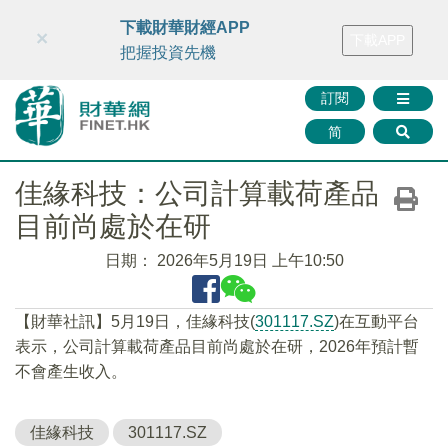
財華智庫網
FINTV
FINMETA
財華證券
媒體矩陣
下載財華財經APP
×
下載APP
智庫沙龍
聯絡我們
把握投資先機
訂閱
简
佳緣科技：公司計算載荷產品
目前尚處於在研
日期：
2026年5月19日 上午10:50
【財華社訊】5月19日，佳緣科技(
301117.SZ
)在互動平台
表示，公司計算載荷產品目前尚處於在研，2026年預計暫
不會產生收入。
佳緣科技
301117.SZ