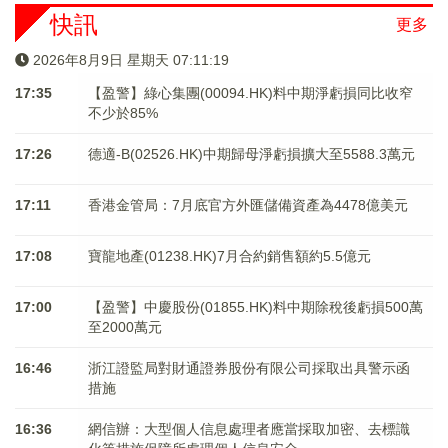
快訊
更多
2026年8月9日 星期天 07:11:19
17:35
【盈警】綠心集團(00094.HK)料中期淨虧損同比收窄
不少於85%
17:26
德適-B(02526.HK)中期歸母淨虧損擴大至5588.3萬元
17:11
香港金管局：7月底官方外匯儲備資產為4478億美元
17:08
寶龍地產(01238.HK)7月合約銷售額約5.5億元
17:00
【盈警】中慶股份(01855.HK)料中期除稅後虧損500萬
至2000萬元
16:46
浙江證監局對財通證券股份有限公司採取出具警示函
措施
16:36
網信辦：大型個人信息處理者應當採取加密、去標識