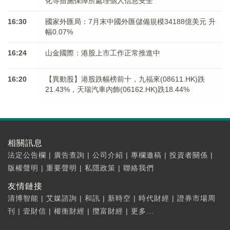
化等措施保障所處理個人信息安全
16:30
國家外匯局：7月末中國外匯儲備規模34188億美元 升
幅0.07%
16:24
山金國際：港股上市工作正常推進中
16:20
【異動股】港股跌幅榜前十，九福來(08611.HK)跌
21.43%，天瑞汽車内飾(06162.HK)跌18.44%
相關訊息
法定公告欄
|
廣告查詢
|
公司介紹
|
專欄邀稿
|
投資者關係
|
版權聲明
|
重要聲明
|
私隱政策
|
聯絡我們
友情鏈接
清博智能
|
艾媒諮詢
|
和訊
|
新時空
|
時代財經
|
證券市場周
刊
|
壹財信
|
權衡財經
|
攬富財經
|
更多...