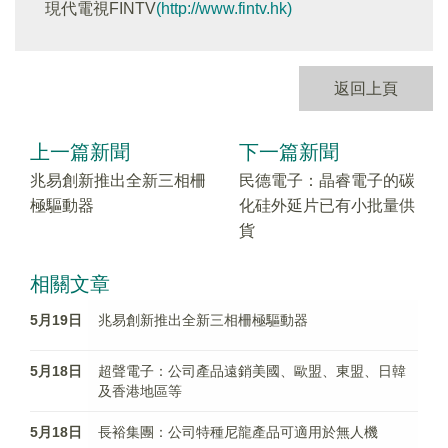
現代電視FINTV
(http://www.fintv.hk)
返回上頁
上一篇新聞
下一篇新聞
兆易創新推出全新三相柵
民德電子：晶睿電子的碳
極驅動器
化硅外延片已有小批量供
貨
相關文章
5月19日
兆易創新推出全新三相柵極驅動器
5月18日
超聲電子：公司產品遠銷美國、歐盟、東盟、日韓
及香港地區等
5月18日
長裕集團：公司特種尼龍產品可適用於無人機