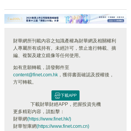
財華網所刊載內容之知識產權為財華網及相關權利
人專屬所有或持有。未經許可，禁止進行轉載、摘
編、複製及建立鏡像等任何使用。
如有意願轉載，請發郵件至
content@finet.com.hk
，獲得書面確認及授權後，
方可轉載。
下載APP
下載財華財經APP，把握投資先機
更多精彩内容，請點擊：
財華網
(https://www.finet.hk/)
財華智庫網
(https://www.finet.com.cn)