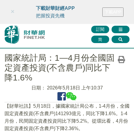
財華智庫網
FINTV
FINMETA
財華證券
媒體矩陣
下載財華財經APP
×
下載APP
智庫沙龍
聯絡我們
把握投資先機
訂閱
简
國家統計局：1—4月份全國固
定資產投資(不含農戶)同比下
降1.6%
日期：
2026年5月18日 上午10:37
【財華社訊】5月18日，據國家統計局公布，1-4月份，全國
固定資產投資(不含農戶)141293億元，同比下降1.6%。1-4
月份，民間固定資產投資同比下降5.2%。從環比看，4月份
固定資產投資(不含農戶)下降2.36%。