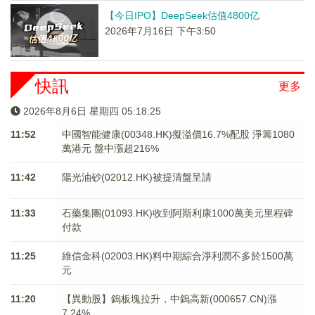
【今日IPO】DeepSeek估值4800亿
2026年7月16日 下午3:50
快訊
更多
2026年8月6日 星期四 05:18:25
11:52
中國智能健康(00348.HK)擬溢價16.7%配股 淨籌1080
萬港元 ​​​​​​​盤中漲超216%
11:42
陽光油砂(02012.HK)被提清盤呈請
11:33
石藥集團(01093.HK)收到阿斯利康1000萬美元里程碑
付款
11:25
維信金科(02003.HK)料中期綜合淨利潤不多於1500萬
元
11:20
【異動股】鎢板塊拉升，中鎢高新(000657.CN)漲
7.24%