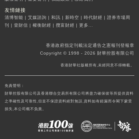
友情鏈接
清博智能
|
艾媒諮詢
|
和訊
|
新時空
|
時代財經
|
證券市場周
刊
|
壹財信
|
權衡財經
|
攬富財經
|
更多...
香港政府指定刊載法定通告之憲報刊登報章
Copyright © 1998 - 2026 財華控股有限公司
香港財華社版權所有,未經同意不得轉載。
免責聲明：
財華控股有限公司及香港聯合交易所有限公司將盡力確保彼等所提供資料
之準確性及可靠性,但並不保證資料絕對無誤,資料如有錯漏而令閣下蒙受
損失,本公司概不負責。