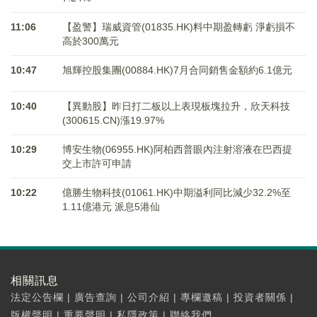
11:06
【盈警】瑞威資管(01835.HK)料中期盈轉虧 淨虧損不
高於300萬元
10:47
旭輝控股集團(00884.HK)7月合同銷售金額約6.1億元
10:40
【異動股】昨日打二板以上表現板塊拉升，欣天科技
(300615.CN)漲19.97%
10:29
博安生物(06955.HK)阿柏西普眼內注射溶液在巴西提
交上市許可申請
10:22
億勝生物科技(01061.HK)中期溢利同比減少32.2%至
1.11億港元 派息5港仙
相關訊息
法定公告欄
|
廣告查詢
|
公司介紹
|
專欄邀稿
|
投資者關係
|
版權聲明
|
重要聲明
|
私隱政策
|
聯絡我們