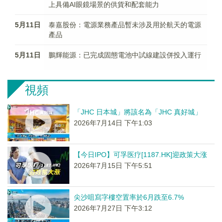
上具備AI眼鏡場景的供貨和配套能力
5月11日
泰嘉股份：電源業務產品暫未涉及用於航天的電源
產品
5月11日
鵬輝能源：已完成固態電池中試線建設併投入運行
視頻
「JHC 日本城」將該名為「JHC 真好城」
2026年7月14日 下午1:03
【今日IPO】可孚医疗[1187.HK]迎政策大涨
2026年7月15日 下午5:51
尖沙咀寫字樓空置率於6月跌至6.7%
2026年7月27日 下午3:12