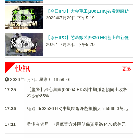
【今日IPO】大金重工[1081.HK]破发遭腰斩
2026年7月20日 下午5:19
【今日IPO】芯碁微装[9630.HK]创上市新低
2026年7月20日 下午5:20
快訊
更多
2026年8月7日 星期五 18:56:46
17:35
【盈警】綠心集團(00094.HK)料中期淨虧損同比收窄
不少於85%
17:26
德適-B(02526.HK)中期歸母淨虧損擴大至5588.3萬元
17:11
香港金管局：7月底官方外匯儲備資產為4478億美元