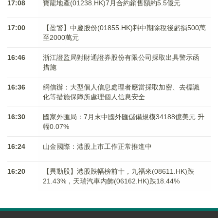
17:08
寶龍地產(01238.HK)7月合約銷售額約5.5億元
17:00
【盈警】中慶股份(01855.HK)料中期除稅後虧損500萬
至2000萬元
16:46
浙江證監局對財通證券股份有限公司採取出具警示函
措施
16:36
網信辦：大型個人信息處理者應當採取加密、去標識
化等措施保障所處理個人信息安全
16:30
國家外匯局：7月末中國外匯儲備規模34188億美元 升
幅0.07%
16:24
山金國際：港股上市工作正常推進中
16:20
【異動股】港股跌幅榜前十，九福來(08611.HK)跌
21.43%，天瑞汽車内飾(06162.HK)跌18.44%