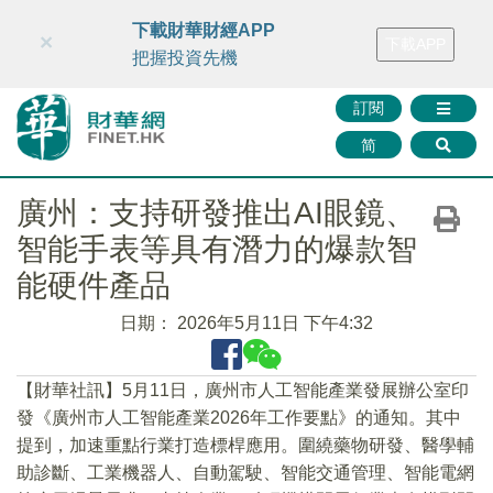
財華智庫網
FINTV
FINMETA
財華證券
媒體矩陣
下載財華財經APP
×
下載APP
智庫沙龍
聯絡我們
把握投資先機
訂閱
简
廣州：支持研發推出AI眼鏡、
智能手表等具有潛力的爆款智
能硬件產品
日期：
2026年5月11日 下午4:32
​【財華社訊】5月11日，廣州市人工智能產業發展辦公室印
發《廣州市人工智能產業2026年工作要點》的通知。其中
提到，加速重點行業打造標桿應用。圍繞藥物研發、醫學輔
助診斷、工業機器人、自動駕駛、智能交通管理、智能電網