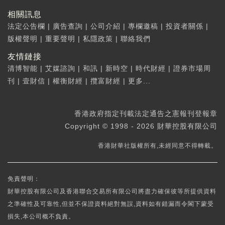
相關訊息
法定公告欄
|
廣告查詢
|
公司介紹
|
專欄邀稿
|
投資者關係
|
版權聲明
|
重要聲明
|
私隱政策
|
聯絡我們
友情鏈接
清博智能
|
艾媒諮詢
|
和訊
|
新時空
|
時代財經
|
證券市場周
刊
|
壹財信
|
權衡財經
|
攬富財經
|
更多...
香港政府指定刊載法定通告之憲報刊登報章
Copyright © 1998 - 2026 財華控股有限公司
香港財華社版權所有,未經同意不得轉載。
免責聲明：
財華控股有限公司及香港聯合交易所有限公司將盡力確保彼等所提供資料
之準確性及可靠性,但並不保證資料絕對無誤,資料如有錯漏而令閣下蒙受
損失,本公司概不負責。