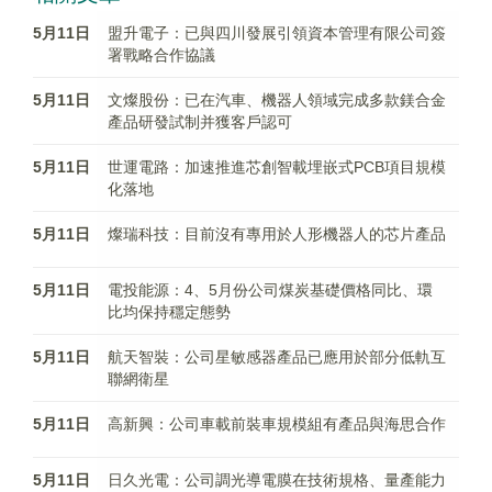
5月11日
盟升電子：已與四川發展引領資本管理有限公司簽
署戰略合作協議
5月11日
文燦股份：已在汽車、機器人領域完成多款鎂合金
產品研發試制并獲客戶認可
5月11日
世運電路：加速推進芯創智載埋嵌式PCB項目規模
化落地
5月11日
燦瑞科技：目前沒有專用於人形機器人的芯片產品
5月11日
電投能源：4、5月份公司煤炭基礎價格同比、環
比均保持穩定態勢
5月11日
航天智裝：公司星敏感器產品已應用於部分低軌互
聯網衛星
5月11日
高新興：公司車載前裝車規模組有產品與海思合作
5月11日
日久光電：公司調光導電膜在技術規格、量產能力