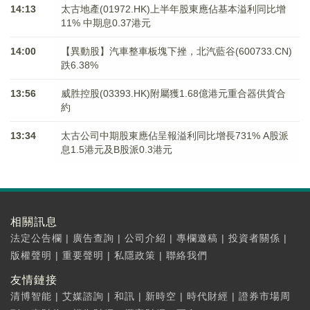
14:13
太古地產(01972.HK)上半年股東應佔基本溢利同比增
11% 中期息0.37港元
14:00
【異動股】汽車整車板塊下挫，北汽藍谷(600733.CN)
跌6.38%
13:56
威胜控股(03393.HK)附屬獲1.68億港元重合器供貨合
約
13:34
太古公司中期股東應佔呈報溢利同比增長731% A股派
息1.5港元及B股派0.3港元
相關訊息
法定公告欄
|
廣告查詢
|
公司介紹
|
專欄邀稿
|
投資者關係
|
版權聲明
|
重要聲明
|
私隱政策
|
聯絡我們
友情鏈接
清博智能
|
艾媒諮詢
|
和訊
|
新時空
|
時代財經
|
證券市場周