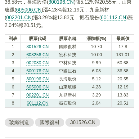
36.58元，長海股份(
300196.CN
)漲5.12%報20.55元，山東
玻纖(
605006.CN
)漲4.28%報12.19元，九鼎新材
(
002201.CN
)漲3.29%報13.83元，振石股份(
601112.CN
)漲
2.04%報20.51元。
列表
股票代碼
股票名稱
漲跌幅(%)
最新價
1
301526.CN
國際復材
10.70
17.8
2
603256.CN
宏和科技
10.00
131.01
3
002080.CN
中材科技
9.99
60.68
4
600176.CN
中國巨石
6.03
36.58
5
300196.CN
長海股份
5.12
20.55
6
605006.CN
山東玻纖
4.28
12.19
7
002201.CN
九鼎新材
3.29
13.83
8
601112.CN
振石股份
2.04
20.51
玻纖制造
國際復材
301526.CN