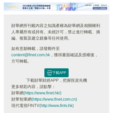
財華網所刊載內容之知識產權為財華網及相關權利
人專屬所有或持有。未經許可，禁止進行轉載、摘
編、複製及建立鏡像等任何使用。
如有意願轉載，請發郵件至
content@finet.com.hk
，獲得書面確認及授權後，
方可轉載。
下載APP
下載財華財經APP，把握投資先機
更多精彩内容，請點擊：
財華網
(https://www.finet.hk/)
財華智庫網
(https://www.finet.com.cn)
現代電視FINTV
(http://www.fintv.hk)