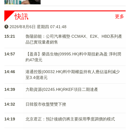
快訊
更多
2026年8月6日 星期四 07:41:49
15:21
魯陽節能：公司汽車襯墊 CCMAX、E2K、HBD系列產
品已實現量產銷售
14:57
【盈喜】榮昌生物(09995.HK)料中期扭虧為盈 淨利潤
約47億元
14:46
港通控股(00032.HK)料中期權益持有人應佔溢利減少
至3.4億港元
14:39
力勤資源(02245.HK)RKEF項目二期達產
14:32
日韓股市收盤雙雙下挫
14:19
北京君正：預計後續仍將主要採用季度調價的模式