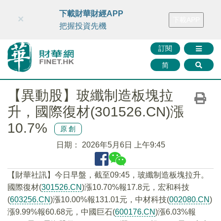
財華智庫網
FINTV
FINMETA
財華證券
媒體矩陣
下載財華財經APP
×
下載APP
智庫沙龍
聯絡我們
把握投資先機
訂閱
简
【異動股】玻纖制造板塊拉
升，國際復材(301526.CN)漲
10.7%
原創
日期：
2026年5月6日 上午9:45
【財華社訊】今日早盤，截至09:45，玻纖制造板塊拉升。
國際復材(
301526.CN
)漲10.70%報17.8元，宏和科技
(
603256.CN
)漲10.00%報131.01元，中材科技(
002080.CN
)
漲9.99%報60.68元，中國巨石(
600176.CN
)漲6.03%報