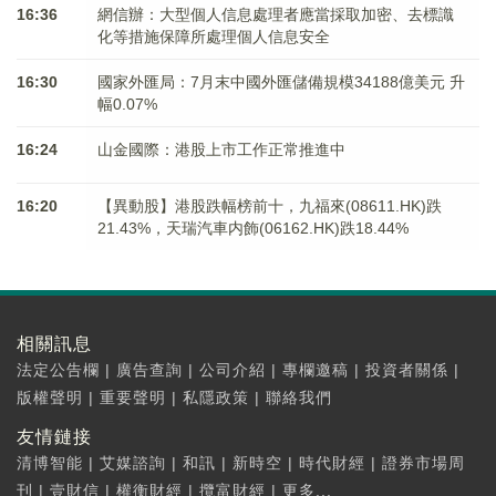
16:36
網信辦：大型個人信息處理者應當採取加密、去標識
化等措施保障所處理個人信息安全
16:30
國家外匯局：7月末中國外匯儲備規模34188億美元 升
幅0.07%
16:24
山金國際：港股上市工作正常推進中
16:20
【異動股】港股跌幅榜前十，九福來(08611.HK)跌
21.43%，天瑞汽車内飾(06162.HK)跌18.44%
相關訊息
法定公告欄
|
廣告查詢
|
公司介紹
|
專欄邀稿
|
投資者關係
|
版權聲明
|
重要聲明
|
私隱政策
|
聯絡我們
友情鏈接
清博智能
|
艾媒諮詢
|
和訊
|
新時空
|
時代財經
|
證券市場周
刊
|
壹財信
|
權衡財經
|
攬富財經
|
更多...