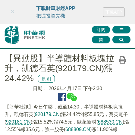
財華智庫網
FINTV
FINMETA
財華證券
媒體矩陣
下載財華財經APP
×
下載APP
智庫沙龍
聯絡我們
把握投資先機
訂閱
简
【異動股】半導體材料板塊拉
升，凱德石英(920179.CN)漲
24.42%
原創
日期：
2026年4月17日 下午2:30
【財華社訊】今日午盤，截至14:30，半導體材料板塊拉
升。凱德石英(
920179.CN
)漲24.42%報55.85元，賽英電子
(
920181.CN
)漲15.52%報74.5元，歐萊新材(
688530.CN
)漲
12.55%報35.6元，強一股份(
688809.CN
)漲11.90%報