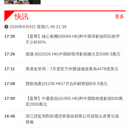
快訊
更多
2026年8月8日 星期六 09:21:40
17:35
【盈警】綠心集團(00094.HK)料中期淨虧損同比收窄
不少於85%
17:26
德適-B(02526.HK)中期歸母淨虧損擴大至5588.3萬元
17:11
香港金管局：7月底官方外匯儲備資產為4478億美元
17:08
寶龍地產(01238.HK)7月合約銷售額約5.5億元
17:00
【盈警】中慶股份(01855.HK)料中期除稅後虧損500萬
至2000萬元
16:46
浙江證監局對財通證券股份有限公司採取出具警示函
措施