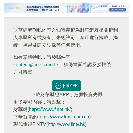
財華網所刊載內容之知識產權為財華網及相關權利
人專屬所有或持有。未經許可，禁止進行轉載、摘
編、複製及建立鏡像等任何使用。
如有意願轉載，請發郵件至
content@finet.com.hk
，獲得書面確認及授權後，
方可轉載。
下載APP
下載財華財經APP，把握投資先機
更多精彩内容，請點擊：
財華網
(https://www.finet.hk/)
財華智庫網
(https://www.finet.com.cn)
現代電視FINTV
(http://www.fintv.hk)