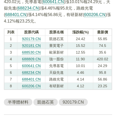
420.02元，先導基電(
600641.CN
)漲10.01%報24.29元，天
嶽先進(
688234.CN
)漲4.46%報95.8元，路維光電
(
688401.CN
)漲4.14%報56.86元，有研新材(
600206.CN
)漲
4.12%報23.25元。
列表
股票代碼
股票名稱
漲跌幅(%)
最新價
1
920179.CN
凱德石英
24.42
55.85
2
920181.CN
賽英電子
15.52
74.5
3
688530.CN
歐萊新材
12.55
35.6
4
688809.CN
強一股份
11.90
420.02
5
600641.CN
先導基電
10.01
24.29
6
688234.CN
天嶽先進
4.46
95.8
7
688401.CN
路維光電
4.14
56.86
8
600206.CN
有研新材
4.12
23.25
半導體材料
凱德石英
920179.CN