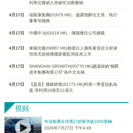
利單抗獲納入突破性治療藥物
4月17日
瑞斯康集團(01679.HK)：趙露憶辭任主席、執行
董事等職務
4月17日
中國中冶(01618.HK)：陳陽獲任公司總裁
4月17日
東陽光藥(06887.HK)精蛋白人胰島素混合注射液
預填充規格獲國家藥監局批准上市
4月17日
SHANGHAI GROWTH(00770.HK)建議採納"楠爵
資本集團有限公司"為中文名稱
4月17日
【盈喜】贛鋒鋰業(01772.HK)料第一季度扭虧為
盈 淨利潤16億至21億元
視頻
奇瑞集團全球累計銷量突破2000萬輛
2026年7月27日 下午4:49