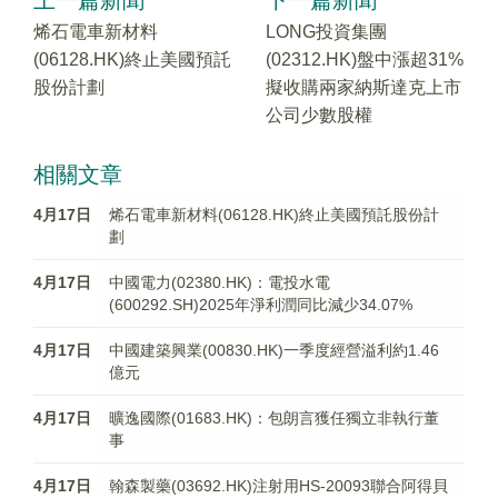
上一篇新聞
下一篇新聞
烯石電車新材料
LONG投資集團
(06128.HK)終止美國預託
(02312.HK)盤中漲超31%
股份計劃
擬收購兩家納斯達克上市
公司少數股權
相關文章
4月17日
烯石電車新材料(06128.HK)終止美國預託股份計
劃
4月17日
中國電力(02380.HK)：電投水電
(600292.SH)2025年淨利潤同比減少34.07%
4月17日
中國建築興業(00830.HK)一季度經營溢利約1.46
億元
4月17日
曠逸國際(01683.HK)：包朗言獲任獨立非執行董
事
4月17日
翰森製藥(03692.HK)注射用HS-20093聯合阿得貝