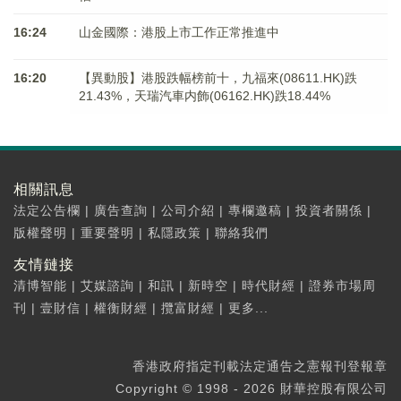
16:24
山金國際：港股上市工作正常推進中
16:20
【異動股】港股跌幅榜前十，九福來(08611.HK)跌
21.43%，天瑞汽車内飾(06162.HK)跌18.44%
相關訊息
法定公告欄
|
廣告查詢
|
公司介紹
|
專欄邀稿
|
投資者關係
|
版權聲明
|
重要聲明
|
私隱政策
|
聯絡我們
友情鏈接
清博智能
|
艾媒諮詢
|
和訊
|
新時空
|
時代財經
|
證券市場周
刊
|
壹財信
|
權衡財經
|
攬富財經
|
更多...
香港政府指定刊載法定通告之憲報刊登報章
Copyright © 1998 - 2026 財華控股有限公司