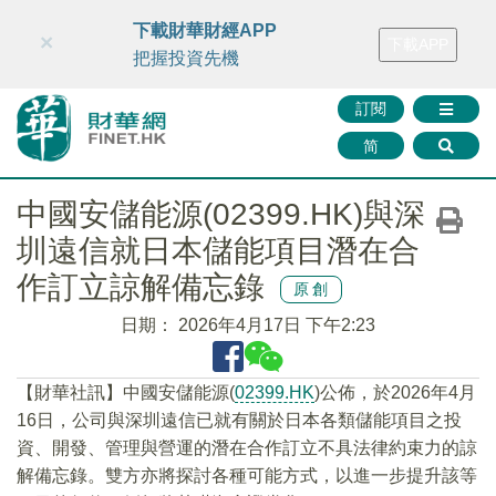
財華智庫網
FINTV
FINMETA
財華證券
媒體矩陣
下載財華財經APP
×
下載APP
智庫沙龍
聯絡我們
把握投資先機
訂閱
简
中國安儲能源(02399.HK)與深
圳遠信就日本儲能項目潛在合
作訂立諒解備忘錄
原創
日期：
2026年4月17日 下午2:23
​【財華社訊】中國安儲能源(
02399.HK
)公佈，於2026年4月
16日，公司與深圳遠信已就有關於日本各類儲能項目之投
資、開發、管理與營運的潛在合作訂立不具法律約束力的諒
解備忘錄。雙方亦將探討各種可能方式，以進一步提升該等