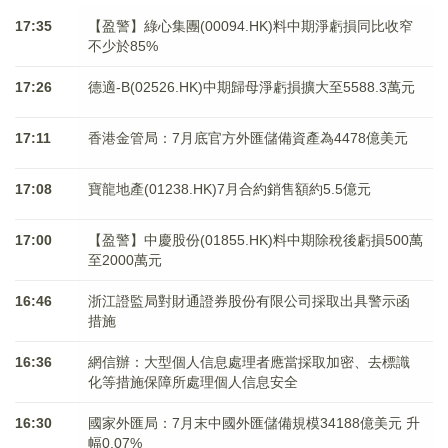
17:35
【盈警】綠心集團(00094.HK)料中期淨虧損同比收窄
不少於85%
17:26
德適-B(02526.HK)中期歸母淨虧損擴大至5588.3萬元
17:11
香港金管局：7月底官方外匯儲備資產為4478億美元
17:08
寶龍地產(01238.HK)7月合約銷售額約5.5億元
17:00
【盈警】中慶股份(01855.HK)料中期除稅後虧損500萬
至2000萬元
16:46
浙江證監局對財通證券股份有限公司採取出具警示函
措施
16:36
網信辦：大型個人信息處理者應當採取加密、去標識
化等措施保障所處理個人信息安全
16:30
國家外匯局：7月末中國外匯儲備規模34188億美元 升
幅0.07%