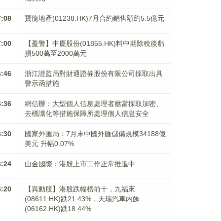
7:08
寶龍地產(01238.HK)7月合約銷售額約5.5億元
7:00
【盈警】中慶股份(01855.HK)料中期除稅後虧
損500萬至2000萬元
6:46
浙江證監局對財通證券股份有限公司採取出具
警示函措施
6:36
網信辦：大型個人信息處理者應當採取加密、
去標識化等措施保障所處理個人信息安全
6:30
國家外匯局：7月末中國外匯儲備規模34188億
美元 升幅0.07%
6:24
山金國際：港股上市工作正常推進中
6:20
【異動股】港股跌幅榜前十，九福來
(08611.HK)跌21.43%，天瑞汽車内飾
(06162.HK)跌18.44%