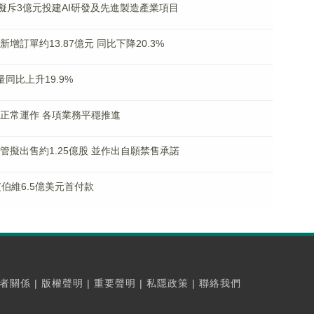
9% 擬斥3億元投建AI研發及先進製造產業項目
新增訂單约13.87億元 同比下降20.3%
量同比上升19.9%
維持正常運作 各項業務平穩推進
圈企管擬出售約1.25億股 並作出自願禁售承諾
8獲艾伯維6.5億美元首付款
者關係
|
版權聲明
|
重要聲明
|
私隱政策
|
聯絡我們