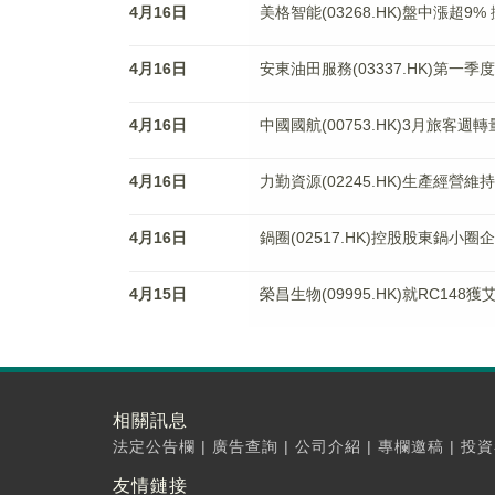
4月16日
美格智能(03268.HK)盤中漲超
4月16日
安東油田服務(03337.HK)第一季度
4月16日
中國國航(00753.HK)3月旅客週轉
4月16日
力勤資源(02245.HK)生產經營
4月16日
鍋圈(02517.HK)控股股東鍋小
4月15日
​榮昌生物(09995.HK)就RC14
相關訊息
法定公告欄
|
廣告查詢
|
公司介紹
|
專欄邀稿
|
投資
友情鏈接