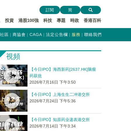
訂閱
简
遞
投資
港股100強
科技
專題
時政
香港百科
社區
商協會
CAGA
法定公告欄
服務
聯絡我們
視頻
【今日IPO】海西新药[2637.HK]脑瘤
药获批
2026年7月16日 下午3:50
【今日IPO】上海生生二冲港交所
2026年7月24日 下午5:36
【今日IPO】知原药业递表港交所
2026年7月14日 下午3:34