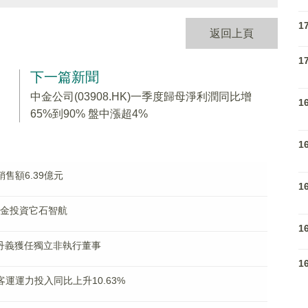
1
返回上頁
1
下一篇新聞
中金公司(03908.HK)一季度歸母淨利潤同比增
1
65%到90% 盤中漲超4%
1
銷售額6.39億元
1
理基金投資它石智航
1
K)：蔡丹義獲任獨立非執行董事
1
月客運運力投入同比上升10.63%