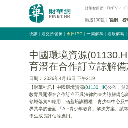
財華智庫網
FINTV
F
港股100強
官網
榜
快訊
港交所發佈
今日IPO
一圖解碼
港股解碼
​中國環境資源(01130.
育潛在合作訂立諒解備
日期：
2026年4月16日 下午2:19
​【財華社訊】中國環境資源(
01130.HK
)公佈，於2
教育展開潛在合作訂立不具法律約束力諒解備忘
領域落實AI應用，涵蓋培訓機構、青少年中心及
界共享的全面 「AI+青少年教育」解決方案。
學生成長評估等應用。