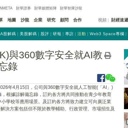
INMETA
財華證券
財華
媒體矩陣
財華
智庫沙龍
單
地圖
沙龍
企業
研究
顧問
合作
視頻
財經速
A股解碼
美股解碼
股評
研報
專訪
活動
Web3 Space專欄
HK)與360數字安全就AI教
忘錄
026年4月15日，公司與360數字安全就人工智能(「AI」)
錄，根據諒解備忘錄，訂約各方將共同推動在青少年教育
中小學校等應用場景。及訂約各方將致力建立可向廣泛業
該等解決方案包括但不限於教學輔助、行政管理、市場招生及