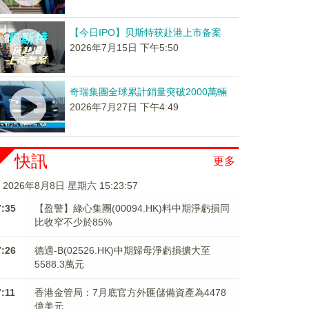
【今日IPO】贝斯特获赴港上市备案
2026年7月15日 下午5:50
奇瑞集團全球累計銷量突破2000萬輛
2026年7月27日 下午4:49
快訊
更多
2026年8月8日 星期六 15:23:58
7:35
【盈警】綠心集團(00094.HK)料中期淨虧損同
比收窄不少於85%
7:26
德適-B(02526.HK)中期歸母淨虧損擴大至
5588.3萬元
7:11
香港金管局：7月底官方外匯儲備資產為4478
億美元