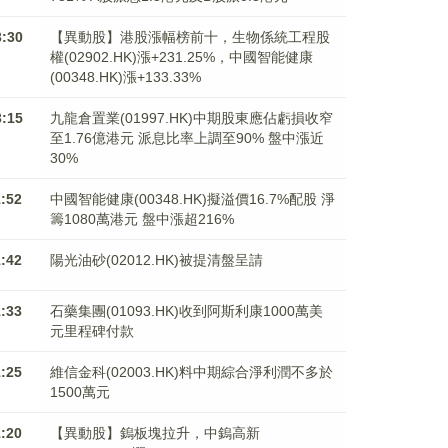
3:30
【異動股】港股漲幅榜前十，生物係統工程股
權(02902.HK)漲+231.25%，中國智能健康
(00348.HK)漲+133.33%
3:15
九龍倉置業(01997.HK)中期股東應佔虧損收窄
至1.76億港元 派息比率上調至90% 盤中漲近
30%
1:52
中國智能健康(00348.HK)擬溢價16.7%配股 淨
籌1080萬港元 ​​​​​​​盤中漲超216%
1:42
陽光油砂(02012.HK)被提清盤呈請
1:33
石藥集團(01093.HK)收到阿斯利康1000萬美
元里程碑付款
1:25
維信金科(02003.HK)料中期綜合淨利潤不多於
1500萬元
1:20
【異動股】鎢板塊拉升，中鎢高新