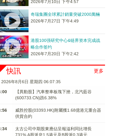
2026年7月10日 下午4:57
奇瑞集團全球累計銷量突破2000萬輛
2026年7月27日 下午4:49
港股100强研究中心&链界资本完成战
略合作签约
2026年7月20日 下午2:42
快訊
更多
2026年8月6日 星期四 06:07:35
4:00
【異動股】汽車整車板塊下挫，北汽藍谷
(600733.CN)跌6.38%
3:56
威胜控股(03393.HK)附屬獲1.68億港元重合器
供貨合約
3:34
太古公司中期股東應佔呈報溢利同比增長
731% A股派息1.5港元及B股派0.3港元