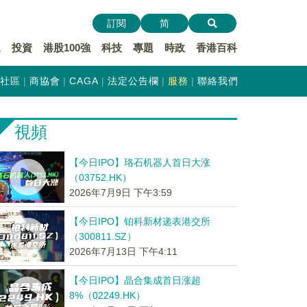
訂閱
简
遞
投資
港股100強
科技
專題
時政
香港百科
社區
商協會
CAGA
法定公告欄
服務
聯絡我們
視頻
【今日IPO】珞石机器人首日大涨
（03752.HK）
2026年7月9日 下午3:59
【今日IPO】铂科新材递表港交所
（300811.SZ）
2026年7月13日 下午4:11
【今日IPO】晶合集成首日涨超
8%（02249.HK）