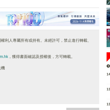
關權利人專屬所有或持有。未經許可，禁止進行轉載、
om.hk
，獲得書面確認及授權後，方可轉載。
先機
1
1
1