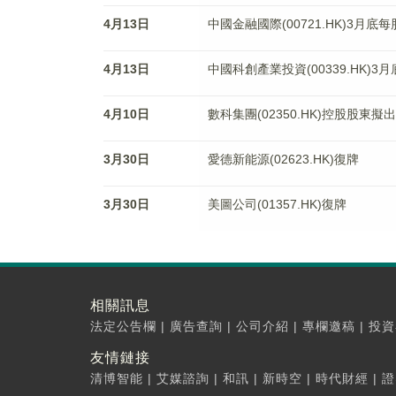
4月13日
中國金融國際(00721.HK)3月底
4月13日
中國科創產業投資(00339.HK)3
4月10日
數科集團(02350.HK)控股股東擬
3月30日
愛德新能源(02623.HK)復牌
3月30日
美圖公司(01357.HK)復牌
相關訊息
法定公告欄
|
廣告查詢
|
公司介紹
|
專欄邀稿
|
投資
友情鏈接
清博智能
|
艾媒諮詢
|
和訊
|
新時空
|
時代財經
|
證