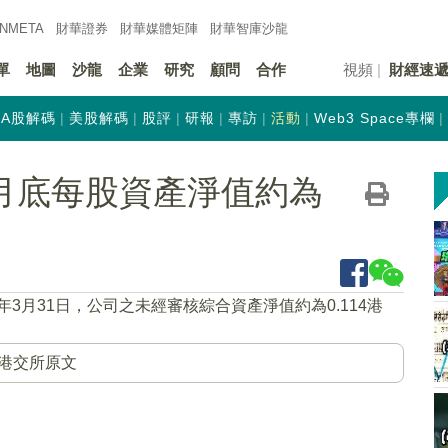
INMETA
財華證券
財華
媒體矩陣
財華
智庫沙龍
單
地圖
沙龍
企業
研究
顧問
合作
視頻
財經速
A股解碼
美股解碼
股評
研報
專訪
活動
Web3 Space專欄
K)3月底每股資產淨值約為
6年3月31日，公司之未經審核綜合資產淨值約為0.114港
港交所原文