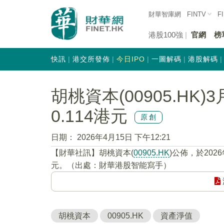
財華智庫網
FINTV
F
港股100強
官網
榜
快訊
港交所發佈
今日IPO
一圖解碼
港股解碼
胡桃資本(00905.H
0.114港元
原創
日期：
2026年4月15日 下午12:21
【財華社訊】胡桃資本(
00905.HK
)公佈，於202
元。（出處：財華港股智能寫手）
胡桃資本
00905.HK
資產淨值