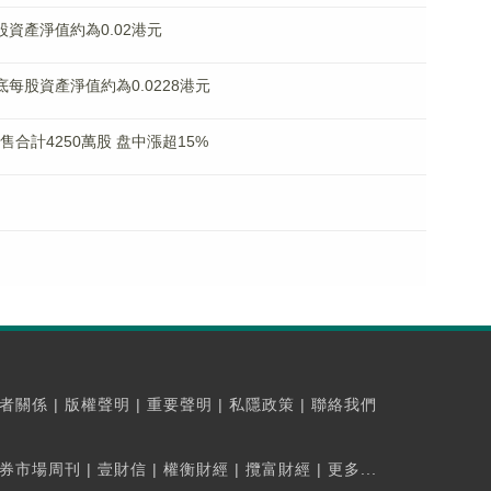
每股資產淨值約為0.02港元
月底每股資產淨值約為0.0228港元
出售合計4250萬股 盘中漲超15%
者關係
|
版權聲明
|
重要聲明
|
私隱政策
|
聯絡我們
券市場周刊
|
壹財信
|
權衡財經
|
攬富財經
|
更多...