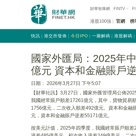
財華智庫網
FINTV
F
港股100強
官網
榜
快訊
港交所發佈
今日IPO
一圖解碼
港股解碼
國家外匯局：2025年中
億元 資本和金融賬戶逆差
日期：
2026年3月27日 下午5:07
【財華社訊】3月27日，國家外匯管理局公佈20
我國經常賬戶順差17261億元，其中，貨物貿易順
1756億元，二次收入順差492億元。資本和金融賬
元，資本和金融賬戶逆差55171億元。
按美元計值，2025年四季度，我國經常賬戶順差2
逆差485億美元，初次收入逆差249億美元，二次