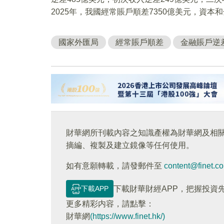
2025年，我國經常賬戶順差7350億美元，資本
國家外匯局
經常賬戶順差
金融賬戶逆
財華網所刊載內容之知識產權為財華網及相
摘編、複製及建立鏡像等任何使用。
如有意願轉載，請發郵件至
content@finet.c
下載APP
下載財華財經APP，把握投資
更多精彩内容，請點擊：
財華網
(https://www.finet.hk/)