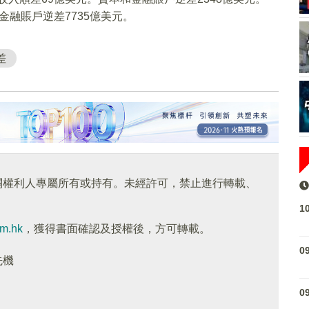
和金融賬戶逆差7735億美元。
差
關權利人專屬所有或持有。未經許可，禁止進行轉載、
1
om.hk
，獲得書面確認及授權後，方可轉載。
0
先機
0