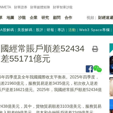
INMETA
財華證券
財華
媒體矩陣
財華
智庫沙龍
單
地圖
沙龍
企業
研究
顧問
合作
視頻
財經速
A股解碼
美股解碼
股評
研報
專訪
活動
Web3 Space專欄
國經常賬戶順差52434
55171億元
25年四季度及全年我國國際收支平衡表。2025年四季度，
差21960億元，服務貿易逆差3435億元，初次收入逆差
戶逆差16621億元。2025年，我國經常賬戶順差52434億
438億美元，其中，貨物貿易順差3103億美元，服務貿易
收入順差69億美元。資本和金融賬戶逆差2348億美元。