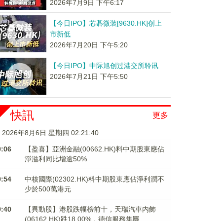
2026年7月9日 下午6:17
【今日IPO】芯碁微装[9630.HK]创上
市新低
2026年7月20日 下午5:20
【今日IPO】中际旭创过港交所聆讯
2026年7月21日 下午5:50
快訊
更多
2026年8月6日 星期四 02:21:41
0:06
【盈喜】亞洲金融(00662.HK)料中期股東應佔
淨溢利同比增逾50%
9:54
中核國際(02302.HK)料中期股東應佔淨利潤不
少於500萬港元
9:40
【異動股】港股跌幅榜前十，天瑞汽車内飾
(06162.HK)跌18.00%，德信服務集團