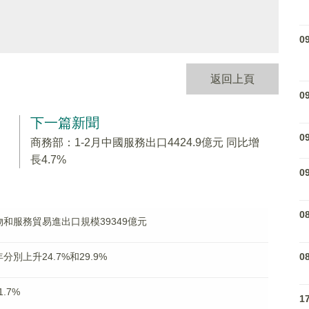
0
返回上頁
0
下一篇新聞
0
商務部：1-2月中國服務出口4424.9億元 同比增
長4.7%
0
0
和服務貿易進出口規模39349億元
0
別上升24.7%和29.9%
.7%
1