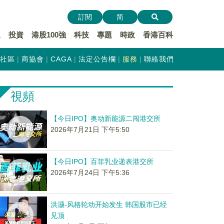
訂閱
简
遞
投資
港股100強
科技
專題
時政
香港百科
社區
商協會
CAGA
法定公告欄
服務
聯絡我們
視頻
【今日IPO】奥动新能源二闯港交所
2026年7月21日 下午5:50
【今日IPO】百菲乳业递表港交所
2026年7月24日 下午5:36
洪灏-风格轮动开始发生 韩国股市已经
见顶