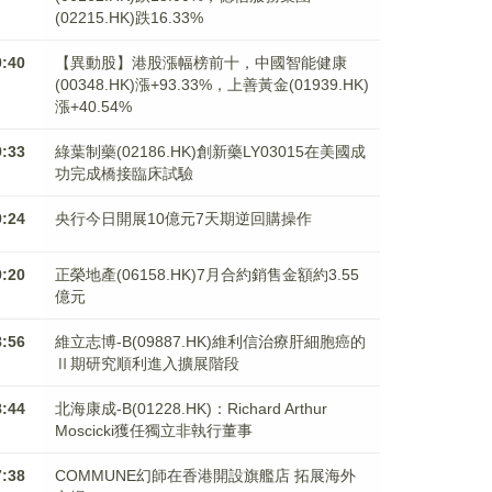
(02215.HK)跌16.33%
9:40
【異動股】港股漲幅榜前十，中國智能健康
(00348.HK)漲+93.33%，上善黃金(01939.HK)
漲+40.54%
9:33
綠葉制藥(02186.HK)創新藥LY03015在美國成
功完成橋接臨床試驗
9:24
央行今日開展10億元7天期逆回購操作
9:20
正榮地產(06158.HK)7月合約銷售金額約3.55
億元
8:56
維立志博-B(09887.HK)維利信治療肝細胞癌的
Ⅱ期研究順利進入擴展階段
8:44
北海康成-B(01228.HK)：Richard Arthur
Moscicki獲任獨立非執行董事
7:38
COMMUNE幻師在香港開設旗艦店 拓展海外