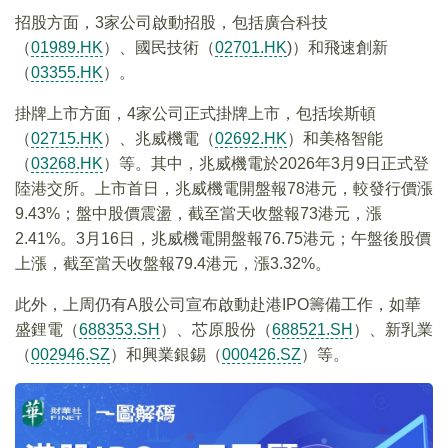
招股方面，3家公司啟動招股，包括廣合科技
（
01989.HK
）、國民技術（
02701.HK
)）和飛速創新
（
03355.HK
）。
掛牌上市方面，4家公司正式掛牌上市，包括埃斯頓
（
02715.HK
）、兆威機電（
02692.HK
）和美格智能
（
03268.HK
）等。其中，兆威機電於2026年3月9日正式登
陸港交所。上市首日，兆威機電開盤報78港元，較發行價漲
9.43%；盤中股價震盪，截至當天收盤報73港元，漲
2.41%。3月16日，兆威機電開盤報76.75港元；午盤後股價
上漲，截至當天收盤報79.4港元，漲3.32%。
此外，上周仍有A股公司宣布啟動赴港IPO籌備工作，如華
盛鋰電（
688353.SH
）、芯原股份（
688521.SH
）、新乳業
（
002946.SZ
）和興業銀錫（
000426.SZ
）等。