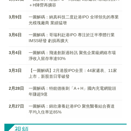
＋H陣營再擴容
3月9日
一圖解碼：納真科技二度赴港IPO 全球領先的專業
光模塊廠商 業績猛增
3月6日
一圖解碼：哥瑞利赴港IPO 專注於泛半導體行業
IMSS研發 虧損再擴大
3月4日
一圖解碼：飛速創新過聆訊 聚焦企業級網絡市場
淨收入留存率達93%
3月3日
【一圖解碼】2月港股IPO全景：44家遞表、11家
上市，新股首日零破發
2月28日
一圖解碼：特銳德衝刺「A＋H」國內充電網龍頭
年賺超9億
2月27日
一圖解碼：錦欣康養赴港IPO 聚焦醫養結合賽道
平均入住率近85%
視頻