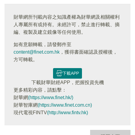
財華網所刊載內容之知識產權為財華網及相關權利
人專屬所有或持有。未經許可，禁止進行轉載、摘
編、複製及建立鏡像等任何使用。
如有意願轉載，請發郵件至
content@finet.com.hk
，獲得書面確認及授權後，
方可轉載。
下載APP
下載財華財經APP，把握投資先機
更多精彩内容，請點擊：
財華網
(https://www.finet.hk/)
財華智庫網
(https://www.finet.com.cn)
現代電視FINTV
(http://www.fintv.hk)