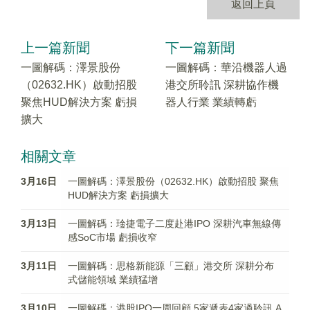
返回上頁
上一篇新聞
下一篇新聞
一圖解碼：澤景股份
一圖解碼：華沿機器人過
（02632.HK）啟動招股
港交所聆訊 深耕協作機
聚焦HUD解決方案 虧損
器人行業 業績轉虧
擴大
相關文章
3月16日
一圖解碼：澤景股份（02632.HK）啟動招股 聚焦
HUD解決方案 虧損擴大
3月13日
一圖解碼：琻捷電子二度赴港IPO 深耕汽車無線傳
感SoC市場 虧損收窄
3月11日
一圖解碼：思格新能源「三顧」港交所 深耕分布
式儲能領域 業績猛增
3月10日
一圖解碼：港股IPO一周回顧 5家遞表4家過聆訊 A