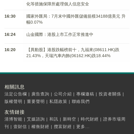
化等措施保障所處理個人信息安全
16:30
國家外匯局：7月末中國外匯儲備規模34188億美元 升
幅0.07%
16:24
山金國際：港股上市工作正常推進中
16:20
【異動股】港股跌幅榜前十，九福來(08611.HK)跌
21.43%，天瑞汽車内飾(06162.HK)跌18.44%
相關訊息
法定公告欄
|
廣告查詢
|
公司介紹
|
專欄邀稿
|
投資者關係
|
版權聲明
|
重要聲明
|
私隱政策
|
聯絡我們
友情鏈接
清博智能
|
艾媒諮詢
|
和訊
|
新時空
|
時代財經
|
證券市場周
刊
|
壹財信
|
權衡財經
|
攬富財經
|
更多...