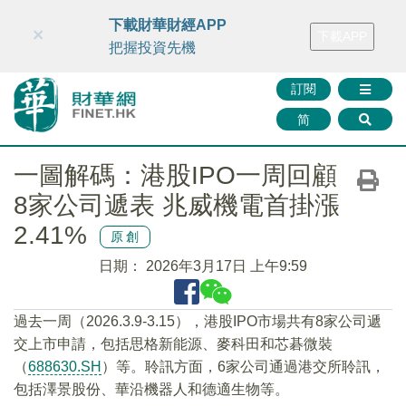
財華智庫網
FINTV
FINMETA
財華證券
媒體矩陣
下載財華財經APP
×
下載APP
智庫沙龍
聯絡我們
把握投資先機
訂閱
简
一圖解碼：港股IPO一周回顧
8家公司遞表 兆威機電首掛漲
2.41%
原創
日期：
2026年3月17日 上午9:59
過去一周（2026.3.9-3.15），港股IPO市場共有8家公司遞
交上市申請，包括思格新能源、麥科田和芯碁微裝
（
688630.SH
）等。聆訊方面，6家公司通過港交所聆訊，
包括澤景股份、華沿機器人和德適生物等。