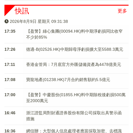
快訊
更多
2026年8月9日 星期天 09:31:39
17:35
【盈警】綠心集團(00094.HK)料中期淨虧損同比收窄
不少於85%
17:26
德適-B(02526.HK)中期歸母淨虧損擴大至5588.3萬元
17:11
香港金管局：7月底官方外匯儲備資產為4478億美元
17:08
寶龍地產(01238.HK)7月合約銷售額約5.5億元
17:00
【盈警】中慶股份(01855.HK)料中期除稅後虧損500萬
至2000萬元
16:46
浙江證監局對財通證券股份有限公司採取出具警示函
措施
16:36
網信辦：大型個人信息處理者應當採取加密、去標識