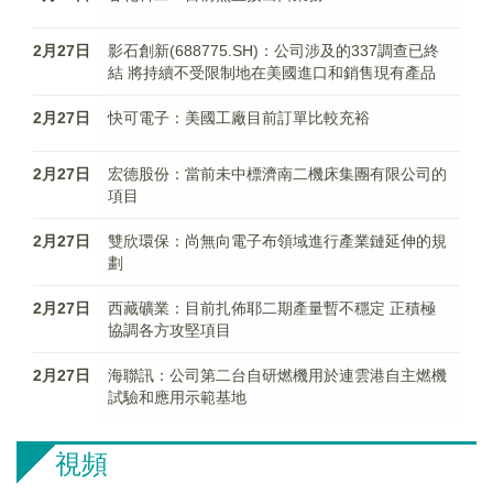
2月27日
影石創新(688775.SH)：公司涉及的337調查已終
結 將持續不受限制地在美國進口和銷售現有產品
2月27日
快可電子：美國工廠目前訂單比較充裕
2月27日
宏德股份：當前未中標濟南二機床集團有限公司的
項目
2月27日
雙欣環保：尚無向電子布領域進行產業鏈延伸的規
劃
2月27日
西藏礦業：目前扎佈耶二期產量暫不穩定 正積極
協調各方攻堅項目
2月27日
海聯訊：公司第二台自研燃機用於連雲港自主燃機
試驗和應用示範基地
視頻