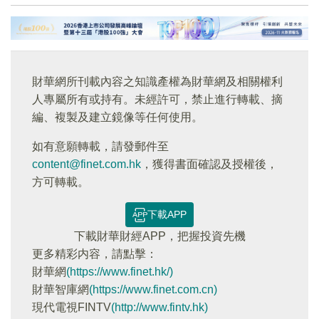
財華網所刊載內容之知識產權為財華網及相關權利
人專屬所有或持有。未經許可，禁止進行轉載、摘
編、複製及建立鏡像等任何使用。
如有意願轉載，請發郵件至
content@finet.com.hk
，獲得書面確認及授權後，
方可轉載。
下載APP
下載財華財經APP，把握投資先機
更多精彩内容，請點擊：
財華網
(https://www.finet.hk/)
財華智庫網
(https://www.finet.com.cn)
現代電視FINTV
(http://www.fintv.hk)