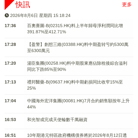
快訊
更多
2026年8月6日 星期四 15:18:25
17:36
百奧賽圖-B(02315.HK)料上半年歸母淨利潤同比增
391.87%至412.71%
17:28
【盈警】創想三維(03388.HK)料中期盈转亏約5300萬
至6300萬元
17:20
湯臣集團(00258.HK)料中期股東應佔除稅後綜合溢利
同比下跌85%至90%
17:13
禮邦醫藥-B(09637.HK)料中期虧損同比收窄15%至
25%
17:04
中國海外宏洋集團(00081.HK)7月合約銷售額按年上升
44%
16:53
和光智成完成天使輪數千萬融資
16:51
10年期港元特區政府機構債券將於2026年8月12日透