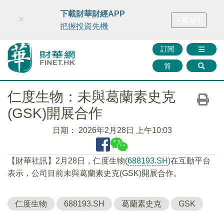
財華智庫網
FINTV
FINMETA
財華證券
媒體矩陣
下載財華財經APP
×
下載APP
智庫沙龍
聯絡我們
把握投資先機
訂閱
简
仁度生物：未與葛蘭素史克
(GSK)開展合作
日期：
2026年2月28日 上午10:03
【財華社訊】2月28日，仁度生物(
688193.SH
)在互動平台
表示，公司目前未與葛蘭素史克(GSK)開展合作。
仁度生物
688193.SH
葛蘭素史克
GSK