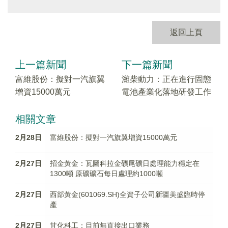
返回上頁
上一篇新聞
下一篇新聞
富維股份：擬對一汽旗翼
濰柴動力：正在進行固態
增資15000萬元
電池產業化落地研發工作
相關文章
2月28日
富維股份：擬對一汽旗翼增資15000萬元
2月27日
招金黃金：瓦圖科拉金礦尾礦日處理能力穩定在
1300噸 原礦礦石每日處理約1000噸
2月27日
西部黃金(601069.SH)全資子公司新疆美盛臨時停
產
2月27日
甘化科工：目前無直接出口業務