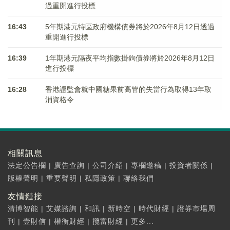
過重開進行投標
16:43
5年期港元特區政府機構債券將於2026年8月12日透過
重開進行投標
16:39
1年期港元隔夜平均指數掛鉤債券將於2026年8月12日
進行投標
16:28
香港證監會就中國糖果前高管的失當行為取得13年取
消資格令
相關訊息
法定公告欄
|
廣告查詢
|
公司介紹
|
專欄邀稿
|
投資者關係
|
版權聲明
|
重要聲明
|
私隱政策
|
聯絡我們
友情鏈接
清博智能
|
艾媒諮詢
|
和訊
|
新時空
|
時代財經
|
證券市場周
刊
|
壹財信
|
權衡財經
|
攬富財經
|
更多...