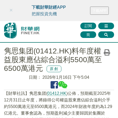
財華智庫網
FINTV
FINMETA
財華證券
媒體矩陣
下載財華財經APP
×
下載APP
智庫沙龍
聯絡我們
把握投資先機
訂閱
简
隽思集团(01412.HK)料年度權
益股東應佔綜合溢利5500萬至
6500萬港元
原創
日期：
2026年1月16日 下午5:04
【財華社訊】隽思集团(
01412.HK
)公佈，預期截至2025年
12月31日止年度，將錄得公司權益股東應佔綜合溢利介乎
約5500萬港元至6500萬港元，而2024年財政年度約為1.29
亿港元。董事會認為，預期盈利減少主要歸因於集團於