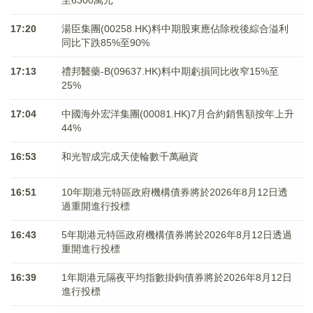
至6300萬元
17:20
湯臣集團(00258.HK)料中期股東應佔除稅後綜合溢利
同比下跌85%至90%
17:13
禮邦醫藥-B(09637.HK)料中期虧損同比收窄15%至
25%
17:04
中國海外宏洋集團(00081.HK)7月合約銷售額按年上升
44%
16:53
和光智成完成天使輪數千萬融資
16:51
10年期港元特區政府機構債券將於2026年8月12日透
過重開進行投標
16:43
5年期港元特區政府機構債券將於2026年8月12日透過
重開進行投標
16:39
1年期港元隔夜平均指數掛鉤債券將於2026年8月12日
進行投標