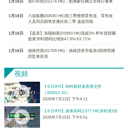
1月16日
知行科技(01274.HK)：劉勇辭任獨立非執行董事
1月16日
六福集團(00590.HK)第三季整體零售值、零售收
入及同店銷售皆優於前二季 遠超預期
1月16日
【盈喜】洛陽鉬業(03993.HK)漲超3% 料年度歸屬
股東淨利潤同比增加47.8%-53.71%
1月16日
德林控股(01709.HK)：德林證券升級第4類牌照獲
證監會批准
視頻
【今日IPO】铂科新材递表港交所
（300811.SZ）
2026年7月13日 下午4:11
【今日IPO】鼎泰高科[1377.HK]净利涨3倍
2026年7月15日 下午5:51