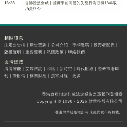
16:28
香港證監會就中國糖果前高管的失當行為取得13年取
消資格令
相關訊息
法定公告欄
|
廣告查詢
|
公司介紹
|
專欄邀稿
|
投資者關係
|
版權聲明
|
重要聲明
|
私隱政策
|
聯絡我們
友情鏈接
清博智能
|
艾媒諮詢
|
和訊
|
新時空
|
時代財經
|
證券市場周
刊
|
壹財信
|
權衡財經
|
攬富財經
|
更多...
香港政府指定刊載法定通告之憲報刊登報章
Copyright © 1998 - 2026 財華控股有限公司
香港財華社版權所有,未經同意不得轉載。