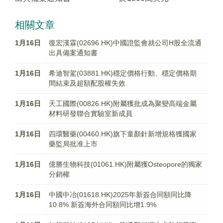
相關文章
1月16日
復宏漢霖(02696.HK)中國證監會就公司H股全流通
出具備案通知書
1月16日
希迪智駕(03881.HK)穩定價格行動、穩定價格期
間結束及超額配股權失效
1月16日
天工國際(00826.HK)附屬獲批成為聚變高端金屬
材料研發聯合實驗室新成員
1月16日
四環醫藥(00460.HK)旗下童顏針新增規格獲國家
藥監局批准上市
1月16日
億勝生物科技(01061.HK)附屬獲Osteopore的獨家
分銷權
1月16日
中國中冶(01618.HK)2025年新簽合同額同比降
10.8% 新簽海外合同額同比增1.9%