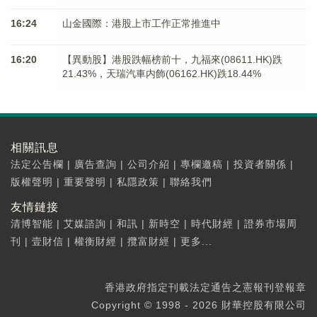
16:24
山金國際：港股上市工作正常推進中
16:20
【異動股】港股跌幅榜前十，九福來(08611.HK)跌
21.43%，天瑞汽車内飾(06162.HK)跌18.44%
相關訊息
法定公告欄
|
廣告查詢
|
公司介紹
|
專欄邀稿
|
投資者關係
|
版權聲明
|
重要聲明
|
私隱政策
|
聯絡我們
友情鏈接
清博智能
|
艾媒諮詢
|
和訊
|
新時空
|
時代財經
|
證券市場周
刊
|
壹財信
|
權衡財經
|
攬富財經
|
更多...
香港政府指定刊載法定通告之憲報刊登報章
Copyright © 1998 - 2026 財華控股有限公司