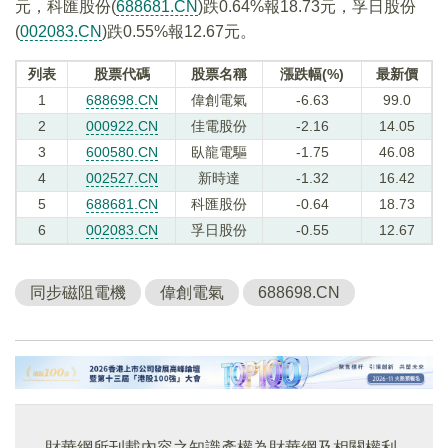
元，科匯股份(
688681.CN
)跌0.64%報18.73元，孚日股份
(
002083.CN
)跌0.55%報12.67元。
列表
股票代碼
股票名稱
漲跌幅(%)
最新價
1
688698.CN
偉創電氣
-6.63
99.0
2
000922.CN
佳電股份
-2.16
14.05
3
600580.CN
臥龍電驅
-1.75
46.08
4
002527.CN
新時達
-1.32
16.42
5
688681.CN
科匯股份
-0.64
18.73
6
002083.CN
孚日股份
-0.55
12.67
同步磁阻電機
偉創電氣
688698.CN
財華網所刊載內容之知識產權為財華網及相關權利