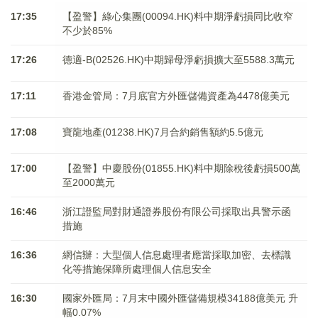
17:35
【盈警】綠心集團(00094.HK)料中期淨虧損同比收窄
不少於85%
17:26
德適-B(02526.HK)中期歸母淨虧損擴大至5588.3萬元
17:11
香港金管局：7月底官方外匯儲備資產為4478億美元
17:08
寶龍地產(01238.HK)7月合約銷售額約5.5億元
17:00
【盈警】中慶股份(01855.HK)料中期除稅後虧損500萬
至2000萬元
16:46
浙江證監局對財通證券股份有限公司採取出具警示函
措施
16:36
網信辦：大型個人信息處理者應當採取加密、去標識
化等措施保障所處理個人信息安全
16:30
國家外匯局：7月末中國外匯儲備規模34188億美元 升
幅0.07%