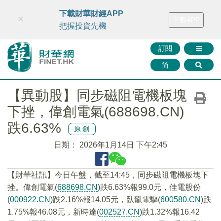
財華智庫網
FINTV
FINMETA
財華證券
媒體矩陣
下載財華財經APP
×
下載APP
智庫沙龍
聯絡我們
把握投資先機
訂閱
简
【異動股】同步磁阻電機板塊
下挫，偉創電氣(688698.CN)
跌6.63%
原創
日期：
2026年1月14日 下午2:45
【財華社訊】今日午盤，截至14:45，同步磁阻電機板塊下
挫。偉創電氣(
688698.CN
)跌6.63%報99.0元，佳電股份
(
000922.CN
)跌2.16%報14.05元，臥龍電驅(
600580.CN
)跌
1.75%報46.08元，新時達(
002527.CN
)跌1.32%報16.42