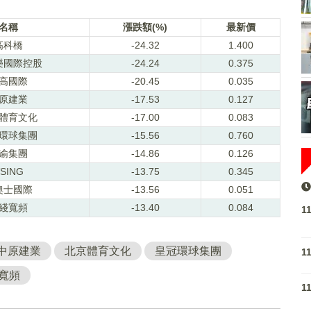
名稱
漲跌額(%)
最新價
高科橋
-24.32
1.400
樂國際控股
-24.24
0.375
高國際
-20.45
0.035
原建業
-17.53
0.127
體育文化
-17.00
0.083
環球集團
-15.56
0.760
谕集團
-14.86
0.126
SING
-13.75
0.345
奧士國際
-13.56
0.051
綫寬頻
-13.40
0.084
1
中原建業
北京體育文化
皇冠環球集團
1
寬頻
1