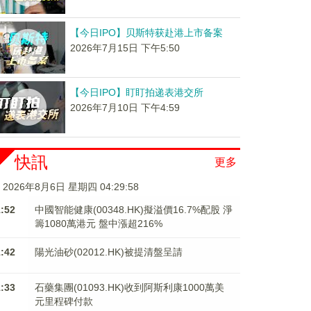
【今日IPO】贝斯特获赴港上市备案
2026年7月15日 下午5:50
【今日IPO】盯盯拍递表港交所
2026年7月10日 下午4:59
快訊
更多
2026年8月6日 星期四 04:29:58
1:52
中國智能健康(00348.HK)擬溢價16.7%配股 淨
籌1080萬港元 ​​​​​​​盤中漲超216%
1:42
陽光油砂(02012.HK)被提清盤呈請
1:33
石藥集團(01093.HK)收到阿斯利康1000萬美
元里程碑付款