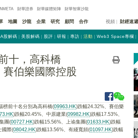
INMETA
財華證券
財華
媒體矩陣
財華
智庫沙龍
單
地圖
沙龍
企業
研究
顧問
合作
視頻
財經速
A股解碼
美股解碼
股評
研報
專訪
活動
Web3 Space專欄
前十，高科橋
32%，賽伯樂國際控股
幅榜前十名分別為高科橋(
09963.HK
)跌幅24.32%、賽伯樂
73.HK
)跌幅20.45%、中原建業(
09982.HK
)跌幅17.53%、
集團(
00727.HK
)跌幅15.56%、上谕集團(
01633.HK
)跌幅
士國際(
08042.HK
)跌幅13.56%、有綫寬頻(
01097.HK
)跌幅