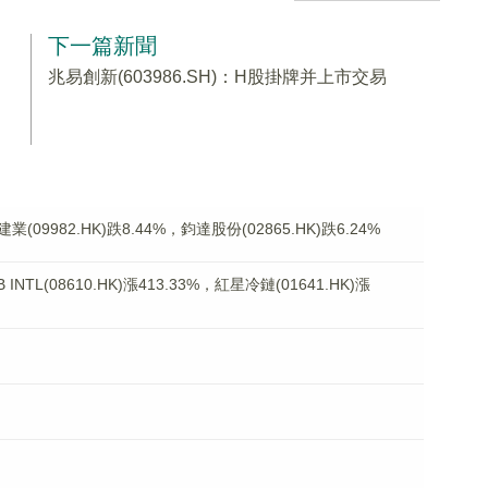
下一篇新聞
兆易創新(603986.SH)：H股掛牌并上市交易
982.HK)跌8.44%，鈞達股份(02865.HK)跌6.24%
L(08610.HK)漲413.33%，紅星冷鏈(01641.HK)漲