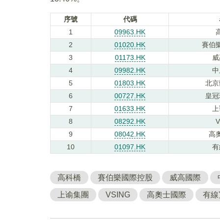
序號
代碼
1
09963.HK
2
01020.HK
賽伯
3
01173.HK
威
4
09982.HK
中
5
01803.HK
北京
6
00727.HK
皇冠
7
01633.HK
上
8
08292.HK
V
9
08042.HK
高
10
01097.HK
有
高科橋
賽伯樂國際控股
威高國際
上谕集團
VSING
高奧士國際
有線