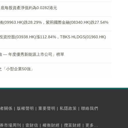
2月底每股資產淨值約為0.0282港元
63.HK)跌28.29%，紫荊國際金融(08340.HK)跌27.54%
03938.HK)漲112.84%，TBKS HLDGS(01960.HK)
強 — 年度優秀新能源上市公司」榜單
之「小型企業50強」
者關係
|
版權聲明
|
重要聲明
|
私隱政策
|
聯絡我們
券市場周刊
|
壹財信
|
權衡財經
|
攬富財經
|
更多...