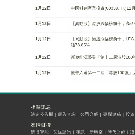
1月12日
中國科創產業投資(00339.HK)1
1月12日
【異動股】港股跌幅榜前十，高科橋(099
1月12日
【異動股】港股漲幅榜前十，LFG投資控股(
漲78.85%
1月12日
新奧能源榮登「第十二屆港股100
1月12日
鷹普入選第十二屆「港股100強」
相關訊息
法定公告欄
|
廣告查詢
|
公司介紹
|
專欄邀稿
|
投資
友情鏈接
清博智能
|
艾媒諮詢
|
和訊
|
新時空
|
時代財經
|
證