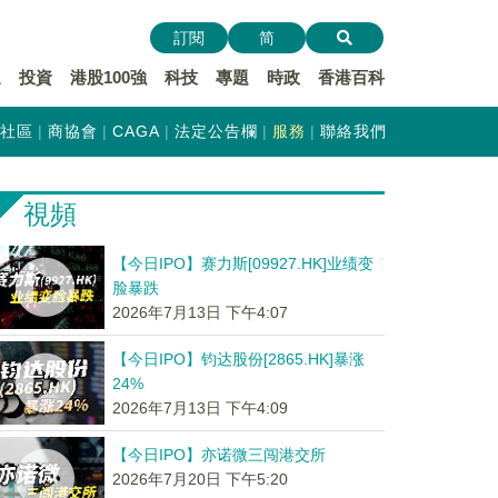
訂閱
简
遞
投資
港股100強
科技
專題
時政
香港百科
社區
商協會
CAGA
法定公告欄
服務
聯絡我們
視頻
【今日IPO】赛力斯[09927.HK]业绩变
脸暴跌
2026年7月13日 下午4:07
【今日IPO】钧达股份[2865.HK]暴涨
24%
2026年7月13日 下午4:09
【今日IPO】亦诺微三闯港交所
2026年7月20日 下午5:20