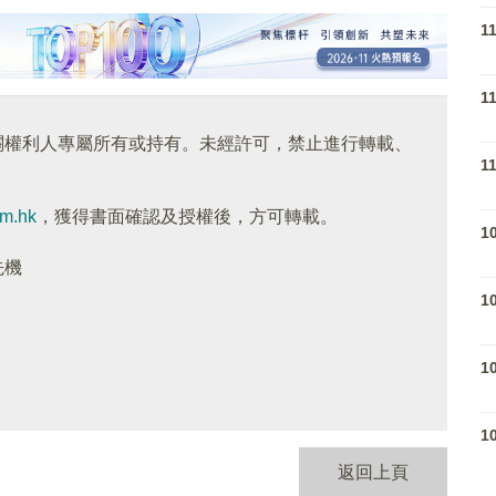
1
1
關權利人專屬所有或持有。未經許可，禁止進行轉載、
1
om.hk
，獲得書面確認及授權後，方可轉載。
1
先機
1
1
1
返回上頁