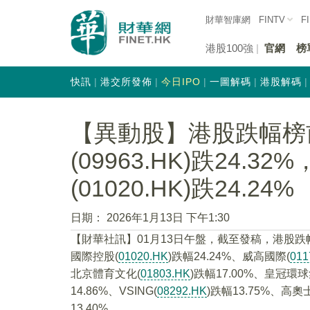
財華智庫網
FINTV
F
港股100強
官網
榜
快訊
港交所發佈
今日IPO
一圖解碼
港股解碼
【異動股】港股跌幅榜
(09963.HK)跌24.
(01020.HK)跌24.24%
日期：
2026年1月13日 下午1:30
【財華社訊】01月13日午盤，截至發稿，港股跌
國際控股(
01020.HK
)跌幅24.24%、威高國際(
011
北京體育文化(
01803.HK
)跌幅17.00%、皇冠環球
14.86%、VSING(
08292.HK
)跌幅13.75%、高奧
13.40%。