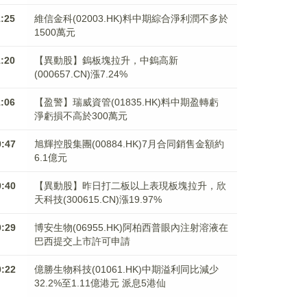
1:25
維信金科(02003.HK)料中期綜合淨利潤不多於
1500萬元
1:20
【異動股】鎢板塊拉升，中鎢高新
(000657.CN)漲7.24%
1:06
【盈警】瑞威資管(01835.HK)料中期盈轉虧
淨虧損不高於300萬元
0:47
旭輝控股集團(00884.HK)7月合同銷售金額約
6.1億元
0:40
【異動股】昨日打二板以上表現板塊拉升，欣
天科技(300615.CN)漲19.97%
0:29
博安生物(06955.HK)阿柏西普眼內注射溶液在
巴西提交上市許可申請
0:22
億勝生物科技(01061.HK)中期溢利同比減少
32.2%至1.11億港元 派息5港仙